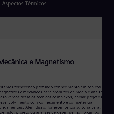
Aspectos Térmicos
Eng
Net
Dut
Nic
Spa
Ler mais
Nig
Eng
No
Nor
Om
Eng
Pak
Mecânica e Magnetismo
Eng
Pa
Spa
Per
Spa
Phi
stamos fornecendo profundo conhecimento em tópicos
Eng
agnéticos e mecânicos para produtos de média e alta tensão.
Po
esolvemos desafios técnicos complexos; apoiar projetos de
Pol
desenvolvimento com conhecimento e competência
Por
undamentais. Além disso, fornecemos consultoria para, por
Por
xemplo, projeto ou análises de desempenho no campo
Qa