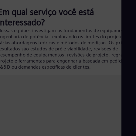
Aus
Deu
Em qual serviço você está
Ba
Eng
interessado?
Be
ossas equipes investigam os fundamentos de equipamentos d
Fre
Bol
ngenharia de potência - explorando os limites do projeto por
árias abordagens teóricas e métodos de medição. Os principai
Spa
Bra
esultados são estudos de pré e viabilidade, revisões de
Por
esempenho de equipamentos, revisões de projeto, regras de
Bul
rojeto e ferramentas para engenharia baseada em pedidos,
Bul
&&D ou demandas específicas de clientes.
Ca
Eng
Chi
Spa
Chi
Chi
Co
Spa
Cos
Spa
Cro
Cro