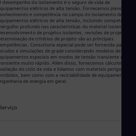
 desempenho do isolamento é o seguro de vida de
Tri
quipamentos elétricos de alta tensão. Fornecemos pleno
Eng
Tur
onhecimento e competência no campo do isolamento de
Tur
quipamentos elétricos de alta tensão, incluindo competência d
UK 
ergulho profundo nas características do material isolante.
Eng
esenvolvimento de projetos isolantes, revisões de projetos e
Ukr
eterminação de critérios de projeto são as principais
Ukr
ompetências. Consultoria especial pode ser fornecida para
Ur
studos e simulações de grade considerando modelos de
Spa
quipamentos especiais em modos de tensão transiente e
US
ransiente muito rápido. Além disso, fornecemos cálculos de
Eng
valiação do ciclo de vida e lidamos com materiais perigosos e
Ve
roibidos, bem como com a reciclabilidade de equipamentos de
Spa
ngenharia de energia em geral.
Vi
Vie
Serviço