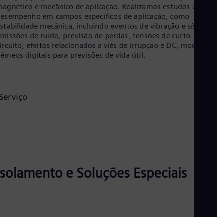
agnético e mecânico de aplicação. Realizamos estudos de
Eng
esempenho em campos específicos de aplicação, como
Ro
stabilidade mecânica, incluindo eventos de vibração e sísmicos
Eng
missões de ruído, previsão de perdas, tensões de curto-
Sau
ircuito, efeitos relacionados a viés de irrupção e DC, modelos 
Eng
êmeos digitais para previsões de vida útil.
Ser
Ser
Sin
Eng
Slo
Serviço
Slo
Slo
Slo
Sou
Eng
Spa
Spa
Sw
Isolamento e Soluções Especiais
Swe
Swi
Deu
Tha
Eng