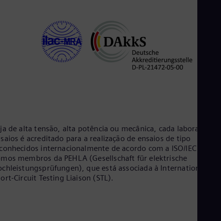
Tri
Eng
Tur
Tur
UK 
Eng
Ukr
Ukr
Ur
Spa
US
Eng
Ve
Spa
ja de alta tensão, alta potência ou mecânica, cada laboratório 
Vi
saios é acreditado para a realização de ensaios de tipo
Vie
conhecidos internacionalmente de acordo com a ISO/IEC 17025
mos membros da PEHLA (Gesellschaft für elektrische
chleistungsprüfungen), que está associada à International
ort-Circuit Testing Liaison (STL).