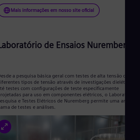
Mais informações em nosso site oficial
Laboratório de Ensaios Nuremberg
esde a pesquisa básica geral com testes de alta tensão de
iferentes tipos de tensão através de investigações dielétricas
té testes com configurações de teste especificamente
rojetadas para uso em componentes elétricos, o Laboratório d
esquisa e Testes Elétricos de Nuremberg permite uma ampla
ama de testes e análises.