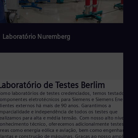
Eng
Ind
Bah
Ira
Eng
Isr
Laboratório Nuremberg
Heb
Ita
Ital
Ivo
Eng
Ja
Jap
Ka
Laboratório de Testes Berlim
Kaz
Kor
omo laboratórios de testes credenciados, temos testado
Kor
omponentes eletrotécnicos para Siemens e Siemens Energy e
Ku
lientes externos há mais de 90 anos. Garantimos a
Eng
mparcialidade e independência de todos os testes que
Mal
ealizamos para alta e média tensão. Com nosso alto nível de
Eng
Me
onhecimento técnico, oferecemos adicionalmente testes para
Spa
reas como energia eólica e aviação, bem como engenharia de
Mo
lantas e construção de máquinas. Graças ao nosso amplo