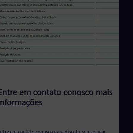
Entre em contato conosco mais
informações
ntre em contato conosco para discutir sua solução