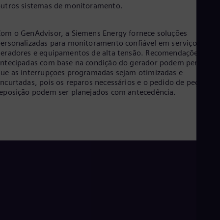
utros sistemas de monitoramento.
Cze
Češ
De
om o GenAdvisor, a Siemens Energy fornece soluções
Dan
ersonalizadas para monitoramento confiável em serviço de
Dom
eradores e equipamentos de alta tensão. Recomendações
Spa
ntecipadas com base na condição do gerador podem permitir
Eg
ue as interrupções programadas sejam otimizadas e
Eng
Fin
ncurtadas, pois os reparos necessários e o pedido de peças de
Fin
eposição podem ser planejados com antecedência.
Fra
Fre
Ge
Ger
Gh
Eng
Glo
Eng
Gr
Gre
Gu
Spa
Hu