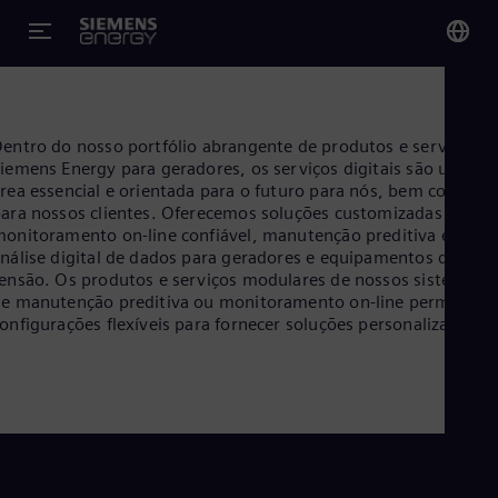
You
Bra
entro do nosso portfólio abrangente de produtos e serviços d
Por
iemens Energy para geradores, os serviços digitais são uma
rea essencial e orientada para o futuro para nós, bem como
Glo
ara nossos clientes. Oferecemos soluções customizadas para
onitoramento on-line confiável, manutenção preditiva e
Eng
nálise digital de dados para geradores e equipamentos de alta
ensão. Os produtos e serviços modulares de nossos sistemas
e manutenção preditiva ou monitoramento on-line permitem
onfigurações flexíveis para fornecer soluções personalizadas.
Alg
Eng
Arg
Spa
Aus
Eng