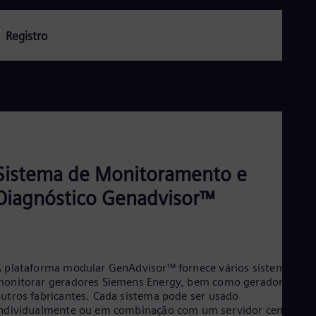
Aus
Deu
Ba
Registro
Eng
Be
Fre
Bol
Spa
Bra
Por
Bul
Bul
Ca
Sistema de Monitoramento e
Eng
Chi
Diagnóstico Genadvisor™
Spa
Chi
Chi
Co
Spa
 plataforma modular GenAdvisor™ fornece vários sistemas pa
Cos
onitorar geradores Siemens Energy, bem como geradores de
Spa
utros fabricantes. Cada sistema pode ser usado
Cro
ndividualmente ou em combinação com um servidor central e
Cro