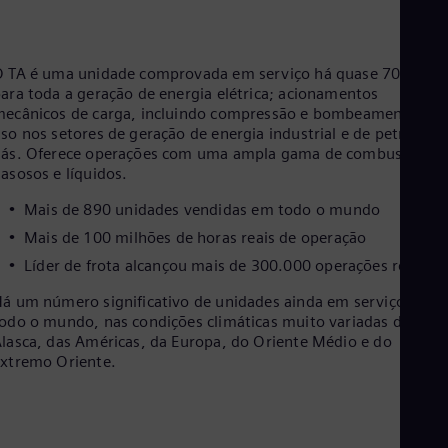
Eng
Net
Dut
Nic
 TA é uma unidade comprovada em serviço há quase 70 anos
Spa
ara toda a geração de energia elétrica; acionamentos
Nig
ecânicos de carga, incluindo compressão e bombeamento par
Eng
so nos setores de geração de energia industrial e de petróleo e
No
ás. Oferece operações com uma ampla gama de combustíveis
Nor
asosos e líquidos.
Om
Eng
Mais de 890 unidades vendidas em todo o mundo
Pak
Mais de 100 milhões de horas reais de operação
Eng
Pa
Líder de frota alcançou mais de 300.000 operações reais
Spa
Per
á um número significativo de unidades ainda em serviço em
Spa
odo o mundo, nas condições climáticas muito variadas do
Phi
lasca, das Américas, da Europa, do Oriente Médio e do
Eng
xtremo Oriente.
Po
Pol
Por
Por
Qa