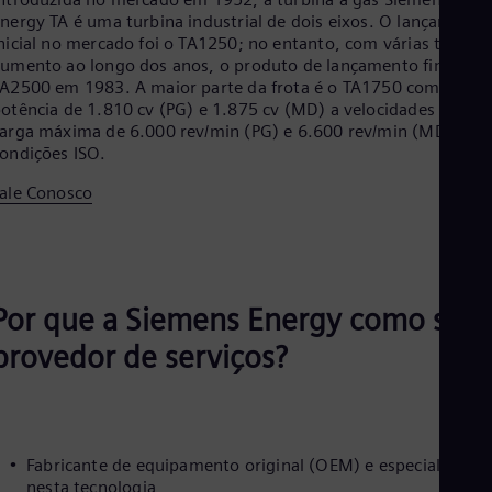
Aus
nergy TA é uma turbina industrial de dois eixos. O lançamento
Deu
nicial no mercado foi o TA1250; no entanto, com várias taxas d
Ba
umento ao longo dos anos, o produto de lançamento final foi 
Eng
A2500 em 1983. A maior parte da frota é o TA1750 com
Be
otência de 1.810 cv (PG) e 1.875 cv (MD) a velocidades de
Fre
Bol
arga máxima de 6.000 rev/min (PG) e 6.600 rev/min (MD) em
ondições ISO.
Spa
Bra
ale Conosco
Por
Bul
Bul
Ca
Eng
Chi
Por que a Siemens Energy como seu
Spa
Chi
provedor de serviços?
Chi
Co
Spa
Cos
Spa
Cro
Fabricante de equipamento original (OEM) e especialista
nesta tecnologia
Cro