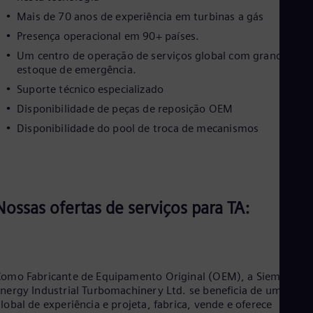
Cze
Mais de 70 anos de experiência em turbinas a gás
Češ
De
Presença operacional em 90+ países.
Dan
Um centro de operação de serviços global com grande
Dom
estoque de emergência.
Spa
Eg
Suporte técnico especializado
Eng
Disponibilidade de peças de reposição OEM
Fin
Disponibilidade do pool de troca de mecanismos
Fin
Fra
Fre
Ge
Ger
Gh
Nossas ofertas de serviços para TA:
Eng
Glo
Eng
Gr
Gre
Gu
omo Fabricante de Equipamento Original (OEM), a Siemens
Spa
nergy Industrial Turbomachinery Ltd. se beneficia de uma rede
Hu
lobal de experiência e projeta, fabrica, vende e oferece