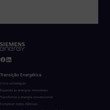
Tri
Eng
Tur
Tur
UK 
Eng
Ukr
Ukr
Ur
Spa
US
Eng
Ve
Spa
Vi
Vie
Transição Energética
Cinco estratégias
Expanda as energias renováveis
Transforme a energia convencional
Fortalecer redes elétricas