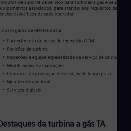
Eng
rodutos de suporte de serviço para turbinas a gás e seus
Ind
quipamentos associados, para atender aos requisitos de
Bah
erviço específicos de cada operador.
Ira
Eng
Isr
 nossa gama de ofertas inclui:
Heb
Ita
Fornecimento de peças de reposição OEM
Ital
Revisões da turbina
Ivo
Eng
Inspeções e equipe especializada de serviço de campo
Ja
Modificações e atualizações
Jap
Ka
Contratos de prestação de serviços de longo prazo
Kaz
Manutenção no local
Kor
Serviços digitais
Kor
Ku
Eng
Mal
Eng
Me
Destaques da turbina a gás TA
Spa
Mo