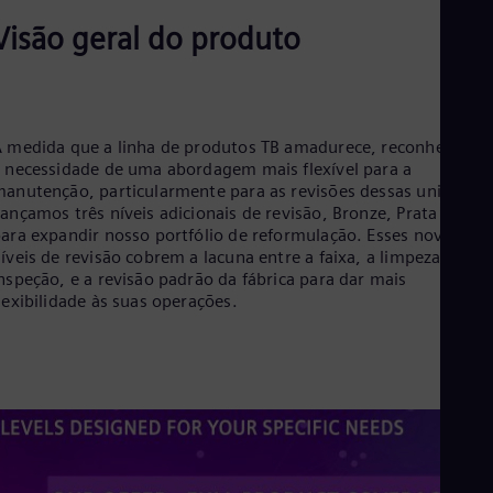
Cze
Visão geral do produto
Češ
De
Dan
Dom
Spa
Eg
 medida que a linha de produtos TB amadurece, reconhecemo
Eng
 necessidade de uma abordagem mais flexível para a
Fin
anutenção, particularmente para as revisões dessas unidades.
Fin
ançamos três níveis adicionais de revisão, Bronze, Prata e Our
Fra
ara expandir nosso portfólio de reformulação. Esses novos
Fre
íveis de revisão cobrem a lacuna entre a faixa, a limpeza e a
Ge
nspeção, e a revisão padrão da fábrica para dar mais
Ger
lexibilidade às suas operações.
Gh
Eng
Glo
Eng
Gr
Gre
Gu
Spa
Hu