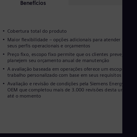
Benefícios
Eng
Net
Dut
Nic
Spa
Cobertura total do produto
Nig
Eng
Maior flexibilidade – opções adicionais para atender aos
No
seus perfis operacionais e orçamentos
Nor
Preço fixo, escopo fixo permite que os clientes prevejam e
Om
planejem seu orçamento anual de manutenção
Eng
Pak
A avaliação baseada em operações oferece um escopo de
Eng
trabalho personalizado com base em seus requisitos
Pa
Avaliação e revisão de condições pela Siemens Energy, o
Spa
OEM que completou mais de 3.000 revisões desta unidade
Per
até o momento
Spa
Phi
Eng
Po
Pol
Por
Por
Qa