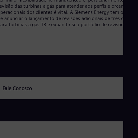
Aus
evisão das turbinas a gás para atender aos perfis e orçamentos
Deu
peracionais dos clientes é vital. A Siemens Energy tem o praze
Ba
e anunciar o lançamento de revisões adicionais de três camada
Eng
ara turbinas a gás TB e expandir seu portfólio de revisões.
Be
Fre
Bol
Spa
Bra
Por
Bul
Bul
Ca
Eng
Chi
Fale Conosco
Spa
Chi
Chi
Co
Spa
Cos
Spa
Cro
Cro