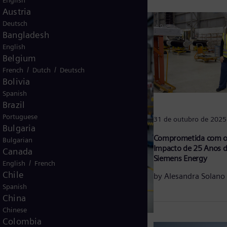
English
Austria
Deutsch
Bangladesh
English
Belgium
/
/
French
Dutch
Deutsch
Bolivia
Spanish
Brazil
Portuguese
31 de outubro de 2025
Bulgaria
Comprometida com o
Bulgarian
Impacto de 25 Anos d
Canada
Siemens Energy
/
English
French
Chile
by
Alesandra Solano
Spanish
China
Chinese
Colombia