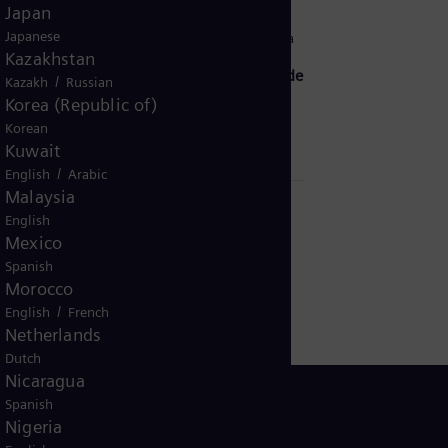
Japan
Japanese
22 de novembro de 2024
2 min de leitura
Kazakhstan
A jornada de carreira de um engenheiro de
/
Kazakh
Russian
campo
Korea (Republic of)
Korean
by
Courtney Kerscher
Kuwait
/
English
Arabic
Malaysia
English
Mexico
Spanish
Morocco
/
English
French
Netherlands
Dutch
Nicaragua
Spanish
Nigeria