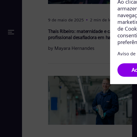
9 de maio de 2025
2 min de leitura
Thais Ribeiro: maternidade e carreira
profissional desafiadora em harmonia
by
Mayara Hernandes