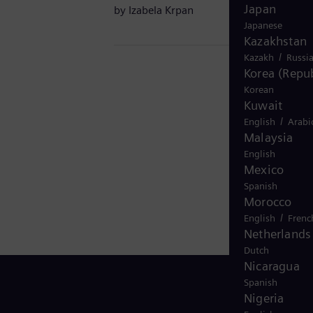
Japan
by
Izabela Krpan
Japanese
Kazakhstan
/
Kazakh
Russi
Korea (Repub
Korean
Kuwait
/
English
Arabi
Malaysia
English
Mexico
Spanish
Morocco
/
English
Frenc
Netherlands
Dutch
Nicaragua
Spanish
Nigeria