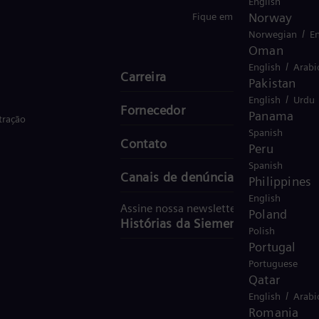
English
Norway
Fique em Contacto
/
Norwegian
En
Oman
/
English
Arabi
Carreira
Pakistan
/
English
Urdu
Fornecedor
Panama
tração
Spanish
Contato
Peru
Spanish
Canais de denúncia
Philippines
English
Assine nossa newsletter
Poland
Histórias da Siemens Energy
Polish
Portugal
Portuguese
Qatar
/
English
Arabi
Romania