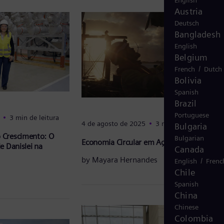
English
Austria
Deutsch
Bangladesh
English
Belgium
/
French
Dutch
Bolivia
Spanish
Brazil
Portuguese
3 min de leitura
4 de agosto de 2025
3 min de leitura
Bulgaria
 Crescimento: O
Bulgarian
Economia Circular em Ação
e Danislei na
Canada
by
Mayara Hernandes
/
English
Frenc
Chile
Spanish
China
Chinese
Colombia