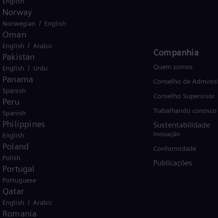
English
Brazil
Norway
/
Norwegian
English
Oman
/
English
Arabic
Produtos e Serviços
Companhia
Pakistan
Produtos
Quem somos
/
English
Urdu
Panama
Serviços
Conselho de Adminis
Spanish
Soluções por setor
Conselho Supervisor
Peru
Soluções por caso de uso
Trabalhando conosco
Spanish
Philippines
Sustentabilidade
Treinamentos
Inovação
English
Poland
Conformidade
Polish
Publicações
Portugal
Portuguese
Qatar
/
English
Arabic
io de energia eólica Siemens Gamesa.
Romania