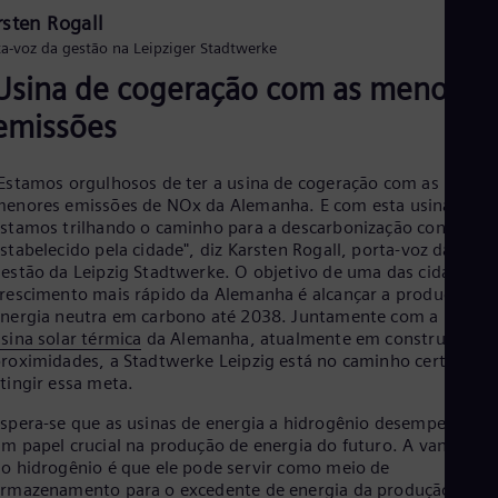
Eng
rsten Rogall
Net
ta-voz da gestão na Leipziger Stadtwerke
Dut
Nic
Usina de cogeração com as menores
Spa
Nig
emissões
Eng
No
Estamos orgulhosos de ter a usina de cogeração com as
Nor
Om
enores emissões de NOx da Alemanha. E com esta usina,
Eng
stamos trilhando o caminho para a descarbonização conforme
Pak
stabelecido pela cidade", diz Karsten Rogall, porta-voz da
Eng
estão da Leipzig Stadtwerke. O objetivo de uma das cidades d
Pa
rescimento mais rápido da Alemanha é alcançar a produção de
Spa
nergia neutra em carbono até 2038. Juntamente com a maior
Per
sina solar térmica
da Alemanha, atualmente em construção na
Spa
roximidades, a Stadtwerke Leipzig está no caminho certo para
Phi
tingir essa meta.
Eng
Po
spera-se que as usinas de energia a hidrogênio desempenhem
Pol
m papel crucial na produção de energia do futuro. A vantagem
Por
o hidrogênio é que ele pode servir como meio de
Por
rmazenamento para o excedente de energia da produção solar
Qa