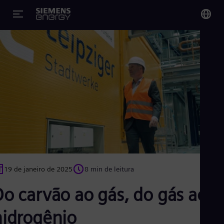
You
Bra
Por
Glo
Eng
19 de janeiro de 2025
8 min de leitura
Alg
Eng
o carvão ao gás, do gás ao
Arg
Spa
Aus
hidrogênio
Eng