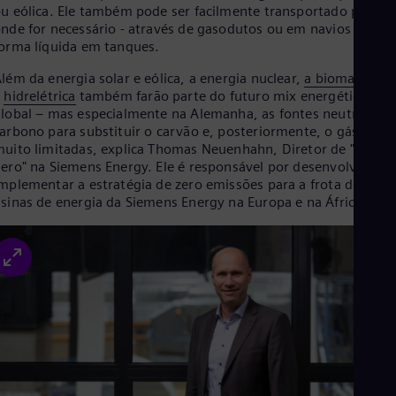
u eólica. Ele também pode ser facilmente transportado para
Eng
nde for necessário - através de gasodutos ou em navios na
Ro
orma líquida em tanques.
Eng
Sau
lém da energia solar e eólica, a energia nuclear,
a biomassa
e
Eng
a
hidrelétrica
também farão parte do futuro mix energético
Ser
lobal – mas especialmente na Alemanha, as fontes neutras em
Ser
arbono para substituir o carvão e, posteriormente, o gás são
Sin
uito limitadas, explica Thomas Neuenhahn, Diretor de "Net
Eng
ero" na Siemens Energy. Ele é responsável por desenvolver e
Slo
mplementar a estratégia de zero emissões para a frota de
Slo
Slo
sinas de energia da Siemens Energy na Europa e na África.
Slo
Sou
Eng
Spa
Spa
Sw
Swe
Swi
Deu
Tha
Eng