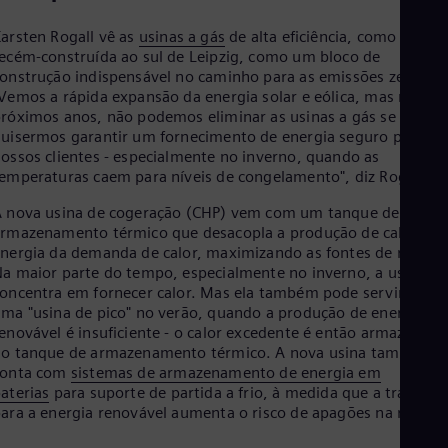
arsten Rogall vê as
usinas a gás
de alta eficiência, como a
ecém-construída ao sul de Leipzig, como um bloco de
onstrução indispensável no caminho para as emissões zero.
Vemos a rápida expansão da energia solar e eólica, mas nos
róximos anos, não podemos eliminar as usinas a gás se
uisermos garantir um fornecimento de energia seguro para
ossos clientes - especialmente no inverno, quando as
emperaturas caem para níveis de congelamento", diz Rogall.
 nova usina de cogeração (CHP) vem com um tanque de
rmazenamento térmico que desacopla a produção de calor e
nergia da demanda de calor, maximizando as fontes de receita
a maior parte do tempo, especialmente no inverno, a usina se
oncentra em fornecer calor. Mas ela também pode servir como
ma "usina de pico" no verão, quando a produção de energia
enovável é insuficiente - o calor excedente é então armazenad
o tanque de armazenamento térmico. A nova usina também
conta com
sistemas de armazenamento de energia em
aterias
para suporte de partida a frio, à medida que a transiçã
ara a energia renovável aumenta o risco de apagões na rede.