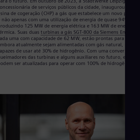
ara o futuro. Em outubro de 2023, a Stadtwerke Leipzig, a
Cze
oncessionária de serviços públicos da cidade, inaugurou uma
Češ
sina de cogeração (CHP) a gás que estabelece um novo padrão
De
 não apenas com uma utilização de energia de quase 94%,
Dan
roduzindo 125 MW de energia elétrica e 163 MW de energia
Dom
érmica. Suas duas
turbinas a gás SGT-800 da Siemens Energy
,
Spa
ada uma com capacidade de 62 MW, estão prontas para H2.
Eg
mbora atualmente sejam alimentadas com gás natural, elas sã
Eng
apazes de usar até 30% de hidrogênio. Com uma conversão do
Fin
ueimadores das turbinas e alguns auxiliares no futuro, elas
Fin
odem ser atualizadas para operar com 100% de hidrogênio.
Fra
Fre
Ge
Ger
Gh
Eng
Glo
Eng
Gr
Gre
Gu
Spa
Hu