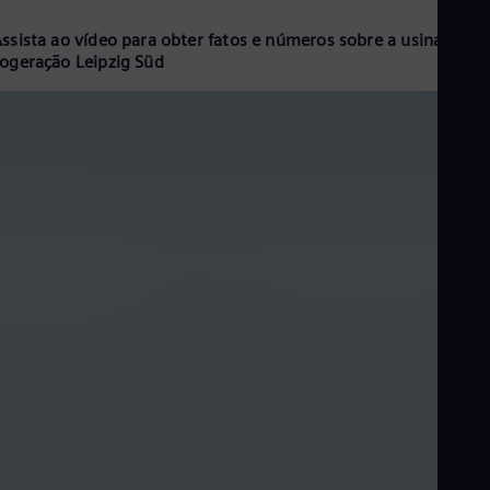
ssista ao vídeo para obter fatos e números sobre a usina de
ogeração Leipzig Süd
Leipzig Süd CHP plant portuguese subtitled reference video