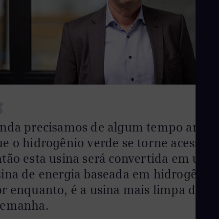
Eng
Ind
Bah
Ira
Eng
Isr
Heb
Ita
Ital
Ivo
Eng
“
Ja
Jap
Ka
inda precisamos de algum tempo antes
Kaz
e o hidrogênio verde se torne acessível
Kor
Kor
ntão esta usina será convertida em uma
Ku
Eng
sina de energia baseada em hidrogênio.
Mal
r enquanto, é a usina mais limpa da
Eng
Me
lemanha.
Spa
Mo