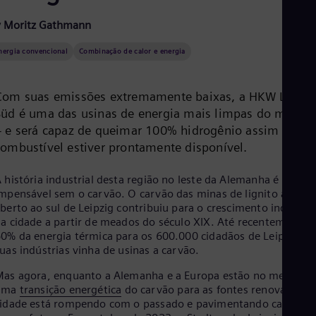
Aus
Deu
y Moritz Gathmann
Ba
Eng
nergia convencional
Combinação de calor e energia
Be
Fre
Bol
Com suas emissões extremamente baixas, a HKW Leipzi
Spa
Bra
Süd é uma das usinas de energia mais limpas do mundo
Por
– e será capaz de queimar 100% hidrogênio assim que o
Bul
combustível estiver prontamente disponível.
Bul
Ca
 história industrial desta região no leste da Alemanha é
Eng
Chi
mpensável sem o carvão. O carvão das minas de lignito a céu
Spa
berto ao sul de Leipzig contribuiu para o crescimento industria
Chi
a cidade a partir de meados do século XIX. Até recentemente,
Chi
0% da energia térmica para os 600.000 cidadãos de Leipzig e
Co
uas indústrias vinha de usinas a carvão.
Spa
Cos
as agora, enquanto a Alemanha e a Europa estão no meio de
Spa
uma
transição energética
do carvão para as fontes renováveis, 
Cro
idade está rompendo com o passado e pavimentando caminho
Cro