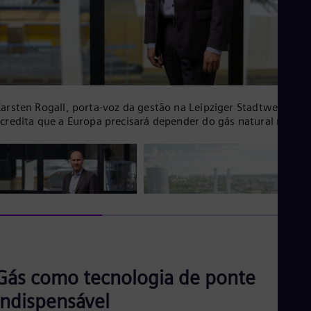
Tri
Eng
Tur
Tur
UK 
Eng
Ukr
Ukr
arsten Rogall, porta-voz da gestão na Leipziger Stadtwerke,
Ur
credita que a Europa precisará depender do gás natural nas
Spa
róximas duas a três décadas, mas esse gás eventualmente ser
US
ubstituído pelo hidrogênio verde.
Eng
Ve
Spa
Vi
Vie
Gás como tecnologia de ponte
indispensável