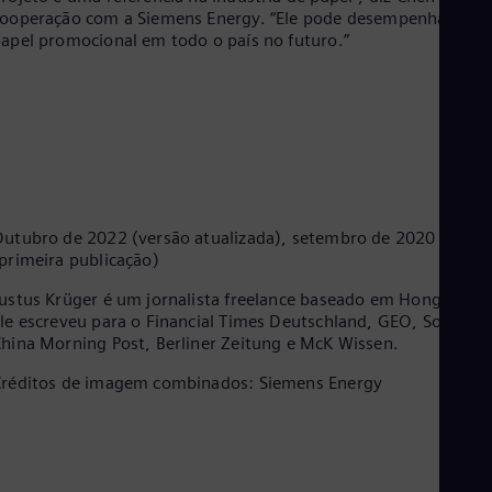
ooperação com a Siemens Energy. “Ele pode desempenhar um
apel promocional em todo o país no futuro.”
utubro de 2022 (versão atualizada), setembro de 2020
primeira publicação)
ustus Krüger é um jornalista freelance baseado em Hong Kong.
le escreveu para o Financial Times Deutschland, GEO, South
hina Morning Post, Berliner Zeitung e McK Wissen.
réditos de imagem combinados: Siemens Energy