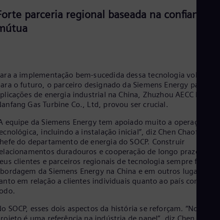
Forte parceria regional baseada na confiança
mútua
ara a implementação bem-sucedida dessa tecnologia voltada
ara o futuro, o parceiro designado da Siemens Energy para
plicações de energia industrial na China, Zhuzhou AECC PST
anfang Gas Turbine Co., Ltd, provou ser crucial.
A equipe da Siemens Energy tem apoiado muito a operação
ecnológica, incluindo a instalação inicial”, diz Chen Chaofeng,
hefe do departamento de energia do SOCP. Construir
elacionamentos duradouros e cooperação de longo prazo com
eus clientes e parceiros regionais de tecnologia sempre foi a
bordagem da Siemens Energy na China e em outros lugares,
anto em relação a clientes individuais quanto ao país como um
odo.
o SOCP, esses dois aspectos da história se reforçam. “Nosso
rojeto é uma referência na indústria de papel”, diz Chen sobre 