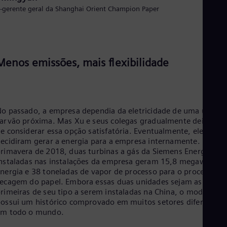
Eng
e-gerente geral da Shanghai Orient Champion Paper
Ind
Bah
Ira
Eng
Isr
Heb
Menos emissões, mais flexibilidade
Ita
Ital
Ivo
Eng
Ja
o passado, a empresa dependia da eletricidade de uma usina a
Jap
arvão próxima. Mas Xu e seus colegas gradualmente deixaram
Ka
e considerar essa opção satisfatória. Eventualmente, eles
Kaz
ecidiram gerar a energia para a empresa internamente. Desde 
Kor
rimavera de 2018, duas turbinas a gás da Siemens Energy
Kor
nstaladas nas instalações da empresa geram 15,8 megawatts 
Ku
nergia e 38 toneladas de vapor de processo para o processo d
Eng
ecagem do papel. Embora essas duas unidades sejam as
Mal
rimeiras de seu tipo a serem instaladas na China, o modelo já
Eng
ossui um histórico comprovado em muitos setores diferentes
Me
em todo o mundo.
Spa
Mo