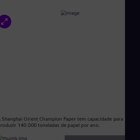
Eng
Ro
Eng
Sau
Eng
Ser
Ser
Sin
Eng
Slo
Slo
Slo
Slo
Sou
Eng
Spa
Spa
Sw
Swe
Swi
 Shanghai Orient Champion Paper tem capacidade para
roduzir 140.000 toneladas de papel por ano.
Deu
Tha
Eng