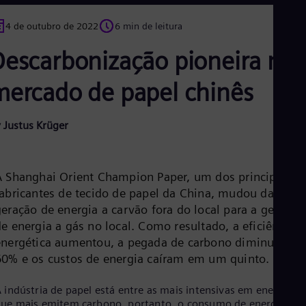
Aus
Deu
4 de outubro de 2022
6 min de leitura
Ba
Eng
Descarbonização pioneira no
Be
Fre
Bol
mercado de papel chinês
Spa
Bra
Por
 Justus Krüger
Bul
Bul
Ca
Eng
A Shanghai Orient Champion Paper, um dos principais
Chi
fabricantes de tecido de papel da China, mudou da
Spa
geração de energia a carvão fora do local para a geração
Chi
e energia a gás no local. Como resultado, a eficiência
Chi
Co
energética aumentou, a pegada de carbono diminuiu
Spa
60% e os custos de energia caíram em um quinto.
Cos
Spa
Cro
 indústria de papel está entre as mais intensivas em energia e
ue mais emitem carbono, portanto, o consumo de energia e a
Cro