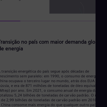
Tri
Eng
Tur
Tur
UK 
Eng
Ukr
Ukr
Ur
Transição no país com maior demanda global
Spa
US
de energia
Eng
Ve
Spa
Vi
Vie
 transição energética do país segue após décadas de
rescimento sem paralelo: em 1990, o consumo de energia da
hina ocupava o terceiro lugar no mundo, atrás dos EUA e da
ússia, e era de 871 milhões de toneladas de óleo equivalente
Mtep) por ano. Em 2021, o consumo anual de energia da Chin
otalizou 5,24 bilhões de toneladas de carvão padrão. O númer
 de 2,99 bilhões de toneladas de carvão padrão em 2010. Hoje
 China consome mais energia do que qualquer outro país –