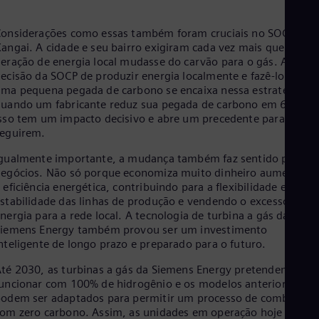
onsiderações como essas também foram cruciais no SOCP em
angai. A cidade e seu bairro exigiram cada vez mais que a
eração de energia local mudasse do carvão para o gás. A
ecisão da SOCP de produzir energia localmente e fazê-lo com
ma pequena pegada de carbono se encaixa nessa estratégia. E
uando um fabricante reduz sua pegada de carbono em 60%,
sso tem um impacto decisivo e abre um precedente para outro
eguirem.
gualmente importante, a mudança também faz sentido para os
egócios. Não só porque economiza muito dinheiro aumentand
 eficiência energética, contribuindo para a flexibilidade e
stabilidade das linhas de produção e vendendo o excesso de
nergia para a rede local. A tecnologia de turbina a gás da
iemens Energy também provou ser um investimento
nteligente de longo prazo e preparado para o futuro.
té 2030, as turbinas a gás da Siemens Energy pretendem
uncionar com 100% de hidrogênio e os modelos anteriores
odem ser adaptados para permitir um processo de combustão
om zero carbono. Assim, as unidades em operação hoje em