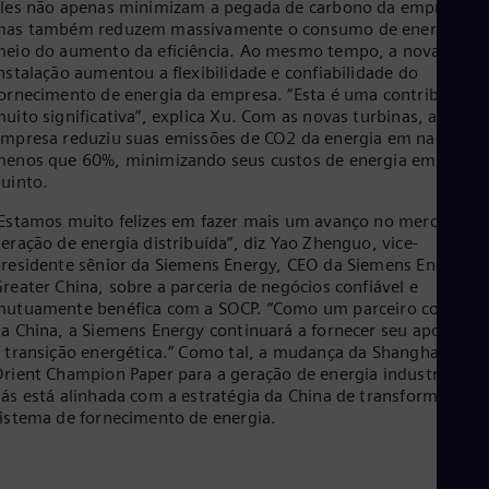
les não apenas minimizam a pegada de carbono da empresa,
Eng
mas também reduzem massivamente o consumo de energia po
Net
eio do aumento da eficiência. Ao mesmo tempo, a nova
Dut
nstalação aumentou a flexibilidade e confiabilidade do
Nic
ornecimento de energia da empresa. “Esta é uma contribuição
Spa
Nig
uito significativa”, explica Xu. Com as novas turbinas, a
mpresa reduziu suas emissões de CO2 da energia em nada
Eng
No
enos que 60%, minimizando seus custos de energia em um
Nor
uinto.
Om
Estamos muito felizes em fazer mais um avanço no mercado d
Eng
Pak
eração de energia distribuída”, diz Yao Zhenguo, vice-
Eng
residente sênior da Siemens Energy, CEO da Siemens Energy
Pa
reater China, sobre a parceria de negócios confiável e
Spa
utuamente benéfica com a SOCP. “Como um parceiro confiáve
Per
a China, a Siemens Energy continuará a fornecer seu apoio tot
Spa
 transição energética.” Como tal, a mudança da Shanghai
Phi
rient Champion Paper para a geração de energia industrial a
Eng
ás está alinhada com a estratégia da China de transformar o
Po
istema de fornecimento de energia.
Pol
Por
Por
Qa