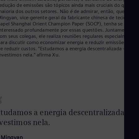
Cze
edução de emissões são tópicos ainda mais cruciais do que na
Češ
aioria dos outros setores. Não é de admirar, então, que Xu
De
ingyan, vice-gerente geral da fabricante chinesa de tecidos de
Dan
apel Shanghai Orient Champion Paper (SOCP), tenha se
Dom
nteressado profundamente por essas questões. Juntamente
Spa
om seus colegas, ele realiza reuniões regulares especialmente
Eg
ara discutir como economizar energia e reduzir emissões, alé
Eng
e reduzir custos. “Estudamos a energia descentralizada – e
Fin
nvestimos nela.” afirma Xu.
Fin
Fra
Fre
Ge
Ger
Gh
Eng
“
Glo
Eng
Gr
tudamos a energia descentralizada – e
Gre
vestimos nela.
Gu
Spa
Hu
 Mingyan