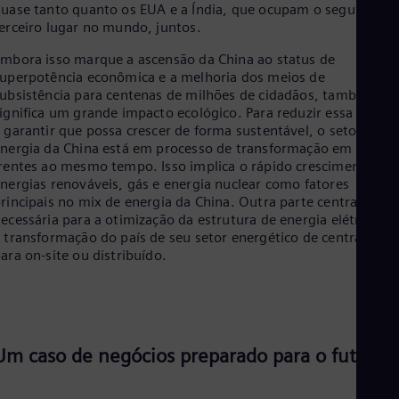
uase tanto quanto os EUA e a Índia, que ocupam o segundo e
erceiro lugar no mundo, juntos.
mbora isso marque a ascensão da China ao status de
uperpotência econômica e a melhoria dos meios de
ubsistência para centenas de milhões de cidadãos, também
ignifica um grande impacto ecológico. Para reduzir essa pegad
 garantir que possa crescer de forma sustentável, o setor de
nergia da China está em processo de transformação em várias
rentes ao mesmo tempo. Isso implica o rápido crescimento de
nergias renováveis, gás e energia nuclear como fatores
rincipais no mix de energia da China. Outra parte central – e
ecessária para a otimização da estrutura de energia elétrica – 
 transformação do país de seu setor energético de centralizad
ara on-site ou distribuído.
Um caso de negócios preparado para o futuro