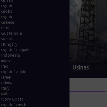
Ghana
English
Global
English
Greece
Greek
Guatemala
Spanish
Hungary
/
English
Hungarian
Indonesia
Bahasa
Iraq
Turbinas a gás
Usinas
/
English
Arabic
Israel
Hebrew
Italy
Italian
Ivory Coast
/
English
French