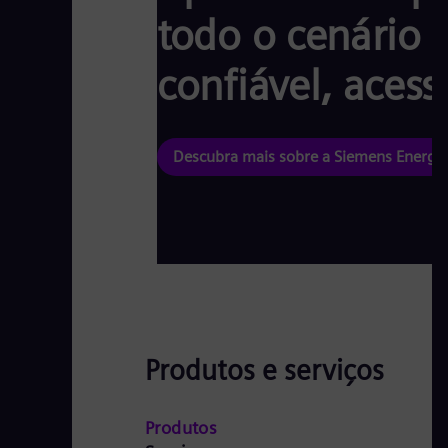
o
todo o cenário 
J
confiável, acess
u
n
t
Descubra mais sobre a Siemens Energy 
o
s
c
o
m
n
o
s
Produtos e serviços
s
o
Produtos
s