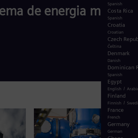
Spanish
tema de energia mais
t
Costa Rica
a
Spanish
Croatia
m
Croatian
o
Czech Repub
Čeština
s
Denmark
f
Danish
Dominican R
e
Spanish
c
Egypt
h
/
English
Arabi
Finland
a
/
Finnish
Swed
n
France
d
French
Germany
o
German
o