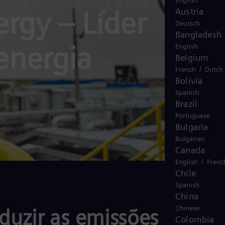
English
rgy – Líder
Austria
Deutsch
Bangladesh
energia
English
Belgium
cia energética
/
French
Dutch
Bolivia
Spanish
Brazil
Portuguese
Bulgaria
Bulgarian
Canada
/
English
Frenc
Chile
Spanish
China
E
Chinese
duzir as emissões em
Colombia
s