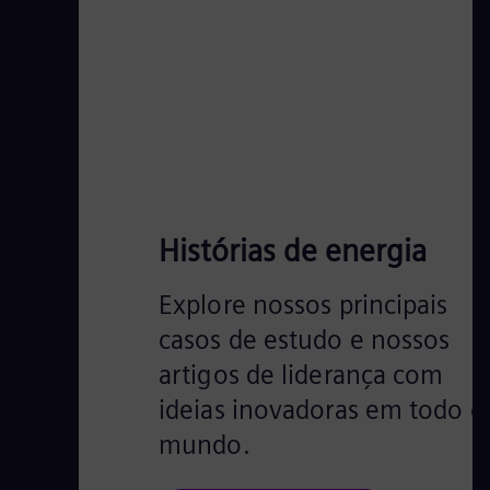
m
e
i
r
a
p
l
a
Histórias de energia
n
Explore nossos principais
t
a
casos de estudo e nossos
i
artigos de liderança com
n
ideias inovadoras em todo o
t
mundo.
e
g