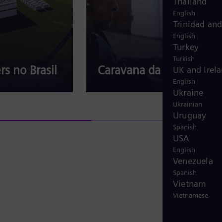
Thailand
c
English
Trinidad an
a
English
r
Turkey
b
Turkish
o
rs no Brasil
Caravana da Saúde
UK and Irel
n
English
Ukraine
o
Ukrainian
.
Uruguay
É
Spanish
t
USA
English
a
Venezuela
m
Spanish
b
Vietnam
é
Vietnamese
m
c