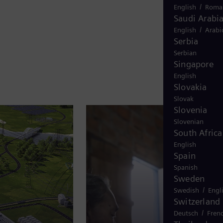
/
English
Roma
n
Saudi Arabi
ã
/
English
Arabi
o
Serbia
Serbian
é
Singapore
a
English
p
Slovakia
e
Slovak
Slovenia
n
Slovenian
a
South Africa
s
English
z
Spain
e
Spanish
Sweden
r
/
Swedish
Engl
a
Switzerland
r
/
Deutsch
Fren
o