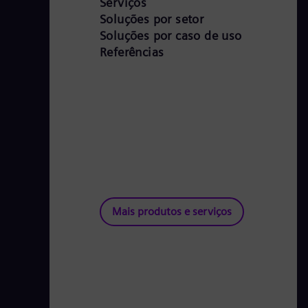
Serviços
p
Soluções por setor
Soluções por caso de uso
a
Referências
r
c
e
i
r
o
s
,
a
Mais produtos e serviços
q
u
i
n
a