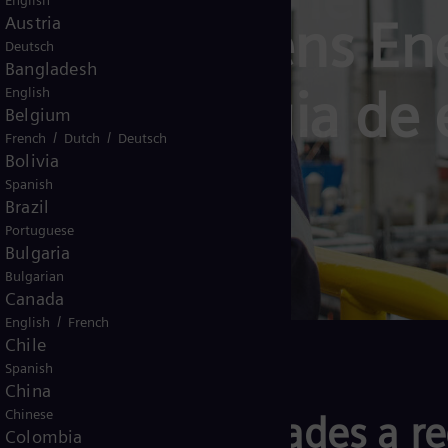
English
do à Siemens Ene
Austria
sencial​
Deutsch
Bangladesh
em tecnologia de 
English
Belgium
icas a gás são fundamentais para a resiliên
/
/
French
Dutch
Deutsch
Bolivia
Spanish
Brazil
 e serviços
Portuguese
Bulgaria
Bulgarian
Canada
/
English
French
Chile
Spanish
China
Chinese
sas e comunidades a re
Colombia