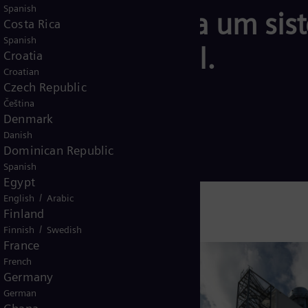
Spanish
energético – para um sis
Costa Rica
Spanish
ível e sustentável.
Croatia
Croatian
Czech Republic
Čeština
no Brasil
Denmark
Danish
Dominican Republic
Spanish
Egypt
/
English
Arabic
Finland
/
Finnish
Swedish
France
French
Germany
German