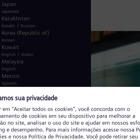
Japan
Japanese
Kazakhstan
/
Kazakh
Russian
Korea (Republic of)
Korean
Kuwait
/
English
Arabic
Malaysia
English
Mexico
Spanish
Morocco
/
English
French
Netherlands
Dutch
Nicaragua
Spanish
Nigeria