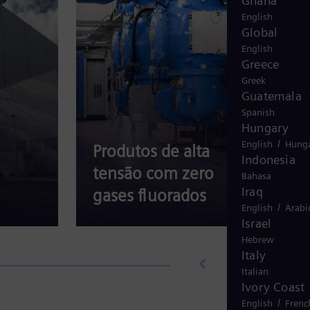
Ghana
English
c
Global
i
English
c
Greece
Greek
l
Guatemala
o
Spanish
Hungary
d
/
English
Hunga
Produtos de alta
o
Indonesia
tensão com zero
d
Bahasa
Iraq
gases fluorados
Red
e
/
English
Arabi
s
Israel
p
Hebrew
Italy
e
Italian
r
Ivory Coast
/
English
Frenc
d