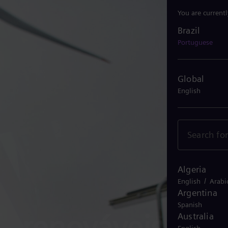
You are current
Brazil
Brazil
Portuguese
Global
English
Algeria
/
English
Arabi
Argentina
Spanish
 renováveis, ​ o
Australia