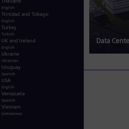
Thailand
English
Trinidad and Tobago
Inovação em
English
Turkey
Dessalinização que
Turkish
Transforma
Data Cente
UK and Ireland
English
Ukraine
Ukrainian
Uruguay
Spanish
USA
English
Venezuela
Spanish
Vietnam
Vietnamese