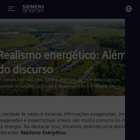
You
Bra
Por
Realismo energético: Além
Glo
do discurso
Eng
 idealismo não nos dará a energia de que precisamos.
penas soluções práticas e pragmáticas conseguirão.
Alg
Eng
 verdade às vezes é escassa. Afirmações exageradas, imagens
Arg
xageradas e expectativas irreais são muito comuns no mundo
Spa
a energia. Ao destacar isso, estamos pedindo uma abordagem
Aus
iferente:
Realismo Energético.
Eng