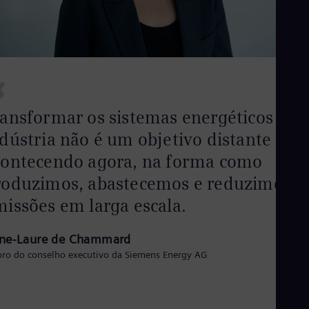
“
ansformar os sistemas energéticos da
dústria não é um objetivo distante – es
contecendo agora, na forma como
roduzimos, abastecemos e reduzimos a
issões em larga escala.
ne-Laure de Chammard
ro do conselho executivo da Siemens Energy AG