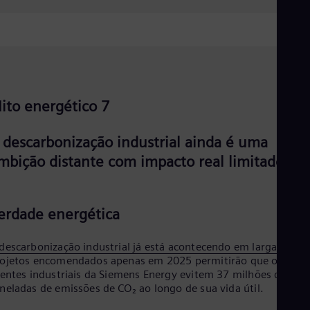
ito energético 7
 descarbonização industrial ainda é uma
mbição distante com impacto real limitado.
erdade energética
descarbonização industrial já está acontecendo em larga
escala
ojetos encomendados apenas em 2025 permitirão que os
ientes industriais da Siemens Energy evitem 37 milhões de
neladas de emissões de CO₂ ao longo de sua vida útil.