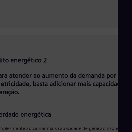
Eng
Net
Dut
Nic
Spa
Nig
Eng
No
Nor
Om
ito energético 2
Eng
Pak
Eng
ara atender ao aumento da demanda por
Pa
Spa
letricidade, basta adicionar mais capacidade d
Per
eração.
Spa
Phi
Eng
Po
erdade energética
Pol
Por
Por
mplesmente adicionar mais capacidade de geração não é
Qa