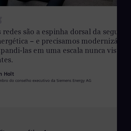
“
 redes são a espinha dorsal da seguran
ergética – e precisamos modernizá-las
xpandi-las em uma escala nunca vista
tes.
m Holt
bro do conselho executivo da Siemens Energy AG