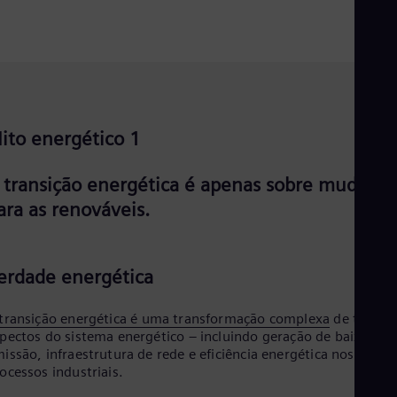
Eng
Ind
Bah
Ira
Eng
Isr
Heb
Ita
ito energético 1
Ital
Ivo
Eng
 transição energética é apenas sobre mudar
Ja
ara as renováveis.
Jap
Ka
Kaz
Kor
erdade energética
Kor
Ku
Eng
transição energética é uma transformação complexa
de todos 
Mal
pectos do sistema energético – incluindo geração de baixa e z
Eng
issão, infraestrutura de rede e eficiência energética nos
Me
ocessos industriais.
Spa
Mo