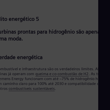
ito energético 5
urbinas prontas para hidrogênio são apenas
ma moda.
erdade energética
mbustível e infraestrutura são os verdadeiros limites. Alguma
inas já operam com
queima e co-combustão de H2
. As turbina
emens Energy funcionam com até ~75% de hidrogênio hoje, c
 caminho claro para 100% até 2030 e compatibilidade com
utros
combustíveis sustentáveis
.