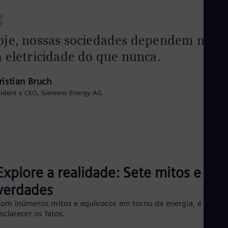
Cze
“
Češ
De
Dan
oje, nossas sociedades dependem mais
Dom
 eletricidade do que nunca.
Spa
Eg
Eng
ristian Bruch
Fin
sident e CEO, Siemens Energy AG
Fin
Fra
Fre
Ge
Ger
Gh
Eng
Glo
Explore a realidade: Sete mitos e sua
Eng
Gr
verdades
Gre
Gu
om inúmeros mitos e equívocos em torno da energia, é hora d
Spa
sclarecer os fatos.
Hu