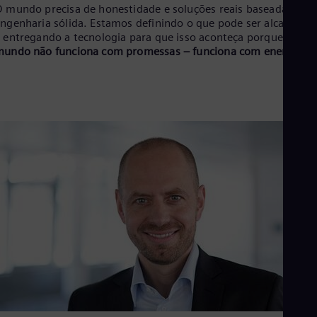
Aus
 mundo precisa de honestidade e soluções reais baseadas em
Deu
ngenharia sólida. Estamos definindo o que pode ser alcançado
Ba
 entregando a tecnologia para que isso aconteça porque
o
Eng
undo não funciona com promessas – funciona com energia.
Be
Fre
Bol
Spa
Bra
Por
Bul
Bul
Ca
Eng
Chi
Spa
Chi
Chi
Co
Spa
Cos
Spa
Cro
Cro