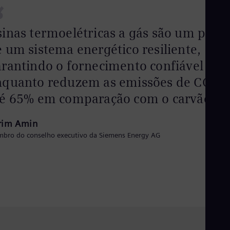
“
inas termoelétricas a gás são um pilar
 um sistema energético resiliente,
arantindo o fornecimento confiável
nquanto reduzem as emissões de CO₂ 
té 65% em comparação com o carvão.
rim Amin
bro do conselho executivo da Siemens Energy AG