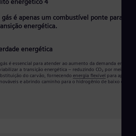
ito energético 4
 gás é apenas um combustível ponte para a
ransição energética.
erdade energética
gás é essencial para atender ao aumento da demanda energéti
viabilizar a transição energética – reduzindo CO₂ por meio da
bstituição do carvão, fornecendo
energia flexível
para apoiar a
nováveis e abrindo caminho para o hidrogênio de baixo carbon