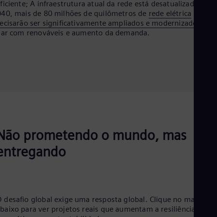
ficiente; A infraestrutura atual da rede está desatualizada. Até
Eng
40, mais de 80 milhões de quilômetros de
rede elétrica
Ro
ecisarão ser significativamente ampliados e modernizados
par
Eng
dar com renováveis e aumento da demanda.
Sau
Eng
Ser
Ser
Sin
Eng
Slo
Slo
Slo
Slo
Sou
Não prometendo o mundo, mas
Eng
Spa
entregando
Spa
Sw
Swe
Swi
Deu
 desafio global exige uma resposta global. Clique no mapa
Tha
baixo para ver projetos reais que aumentam a resiliência
Eng