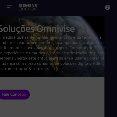
You
Soluções Omnivise
Bra
Por
 medida que as demandas do mercado e da tecnologia
mudam e avançamos em direção a operações automatizadas
igitalmente, novos desafios surgem. Com mais de 170 anos
Glo
e experiência e uma rica história de otimização de plantas, a
Eng
iemens Energy está entusiasmada em ajudar a liderar essa
udança com nosso conjunto de soluções digitais e de
nstrumentação & controle.
Alg
Eng
Fale Conosco
Arg
Spa
Aus
Eng