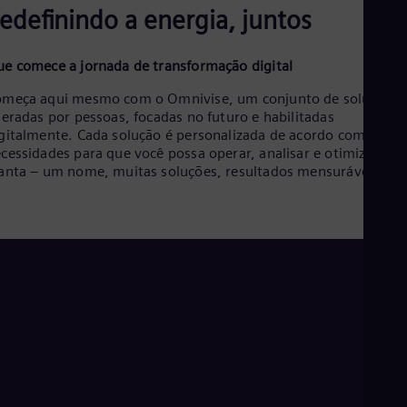
Aus
edefinindo a energia, juntos
Deu
Ba
Eng
e comece a jornada de transformação digital
Be
Fre
meça aqui mesmo com o Omnivise, um conjunto de soluções
Bol
deradas por pessoas, focadas no futuro e habilitadas
Spa
gitalmente. Cada solução é personalizada de acordo com suas
Bra
cessidades para que você possa operar, analisar e otimizar sua
Por
anta – um nome, muitas soluções, resultados mensuráveis.
Bul
Bul
Ca
Eng
Chi
Spa
Chi
Chi
Co
Spa
Cos
Spa
Cro
Cro