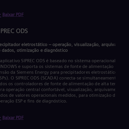
Eng
Ind
Bah
Baixar PDF
Ira
Eng
Isr
IPREC ODS
Heb
Ita
ecipitador eletrostático – operação, visualização, arquivament
Ital
Ivo
 dados, otimização e diagnóstico
Eng
aplicativo SIPREC ODS é baseado no sistema operacional
Ja
NDOWS e suporta os sistemas de fonte de alimentação de alta
Jap
Ka
nsão da Siemens Energy para precipitadores eletrostáticos
Kaz
SPs). O SIPREC ODS (SCADA) conecta-se simultaneamente a
Kor
dos os controladores de fonte de alimentação de alta tensão
Kor
ra operação central confortável, visualização, arquivamento d
Ku
dos de valores operacionais medidos, para otimização da
Eng
eração ESP e fins de diagnóstico.
Mal
Eng
Me
Baixar PDF
Spa
Mo