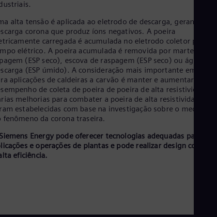
Aus
dustriais.
Deu
Ba
a alta tensão é aplicada ao eletrodo de descarga, gerando um
Eng
scarga corona que produz íons negativos. A poeira
Be
etricamente carregada é acumulada no eletrodo coletor por u
Fre
mpo elétrico. A poeira acumulada é removida por martelo de
Bol
pagem (ESP seco), escova de raspagem (ESP seco) ou água de
Spa
scarga (ESP úmido). A consideração mais importante em ESP
Bra
ra aplicações de caldeiras a carvão é manter e aumentar o
Por
sempenho de coleta de poeira de poeira de alta resistividade.
Bul
rias melhorias para combater a poeira de alta resistividade
Bul
ram estabelecidas com base na investigação sobre o mecanis
Ca
 fenômeno da corona traseira.
Eng
Chi
Siemens Energy pode oferecer tecnologias adequadas para
Spa
licações e operações de plantas e pode realizar design compac
Chi
alta eficiência.
Chi
Co
Spa
Cos
Spa
Cro
Cro