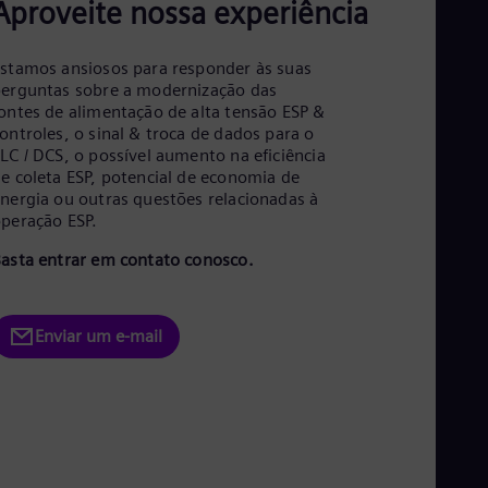
Aproveite nossa experiência
Tri
Eng
Tur
stamos ansiosos para responder às suas
Tur
erguntas sobre a modernização das
UK 
ontes de alimentação de alta tensão ESP &
Eng
Ukr
ontroles, o sinal & troca de dados para o
Ukr
LC / DCS, o possível aumento na eficiência
Ur
e coleta ESP, potencial de economia de
Spa
nergia ou outras questões relacionadas à
US
peração ESP.
Eng
Ve
asta entrar em contato conosco.
Spa
Vi
Vie
Enviar um e-mail