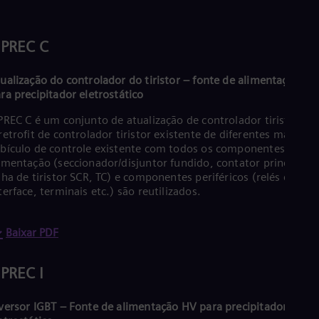
Eng
Net
Dut
IPREC C
Nic
Spa
Nig
ualização do controlador do tiristor – fonte de alimentação HV
Eng
ra precipitador eletrostático
No
Nor
PREC C é um conjunto de atualização de controlador tiristor pa
Om
retrofit de controlador tiristor existente de diferentes marcas.
Eng
bículo de controle existente com todos os componentes de
Pak
imentação (seccionador/disjuntor fundido, contator principal,
Eng
lha de tiristor SCR, TC) e componentes periféricos (relés de
Pa
terface, terminais etc.) são reutilizados.
Spa
Per
Spa
Baixar PDF
Phi
Eng
Po
IPREC I
Pol
Por
Por
versor IGBT – Fonte de alimentação HV para precipitador
Qa