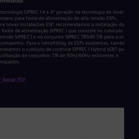
etrostático
Eng
Ro
tecnologia SIPREC I é a 4ª geração da tecnologia de inversores
Eng
emens para fonte de alimentação de alta tensão ESPs.
Sau
ra novas instalações ESP, recomendamos a instalação do siste
Eng
 fonte de alimentação SIPREC I que consiste no cubículo de
Ser
ntrole SIPREC I e no conjunto SIPREC TR500 T/R para o máximo
Ser
sempenho. Para o retrofitting de ESPs existentes, também
Sin
erecemos o cubículo de controle SIPREC I Hybrid IGBT para a
Eng
utilização de conjuntos T/R de 50Hz/60Hz existentes e
Slo
dequados.
Slo
Slo
Slo
Baixar PDF
Sou
Eng
Spa
Spa
Sw
Swe
Swi
Deu
Tha
Eng