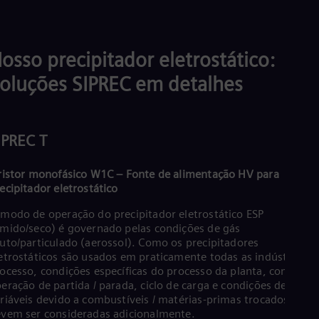
Cze
Češ
De
Dan
osso precipitador eletrostático:
Dom
Spa
oluções SIPREC em detalhes
Eg
Eng
Fin
Fin
IPREC T
Fra
Fre
Ge
ristor monofásico W1C – Fonte de alimentação HV para
Ger
ecipitador eletrostático
Gh
Eng
modo de operação do precipitador eletrostático ESP
Glo
mido/seco) é governado pelas condições de gás
Eng
uto/particulado (aerossol). Como os precipitadores
Gr
etrostáticos são usados em praticamente todas as indústrias d
Gre
ocesso, condições específicas do processo da planta, como
Gu
eração de partida / parada, ciclo de carga e condições de gás
Spa
riáveis devido a combustíveis / matérias-primas trocados, etc.
Hu
vem ser consideradas adicionalmente.