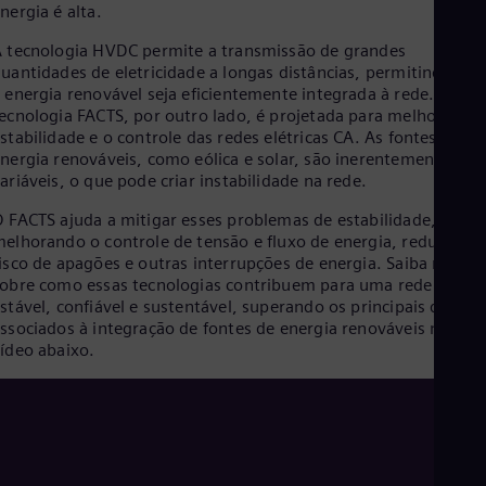
nergia é alta.
 tecnologia HVDC permite a transmissão de grandes
uantidades de eletricidade a longas distâncias, permitindo que
 energia renovável seja eficientemente integrada à rede. A
ecnologia FACTS, por outro lado, é projetada para melhorar a
stabilidade e o controle das redes elétricas CA. As fontes de
nergia renováveis, como eólica e solar, são inerentemente
ariáveis, o que pode criar instabilidade na rede.
 FACTS ajuda a mitigar esses problemas de estabilidade,
elhorando o controle de tensão e fluxo de energia, reduzindo 
isco de apagões e outras interrupções de energia. Saiba mais
obre como essas tecnologias contribuem para uma rede mais
stável, confiável e sustentável, superando os principais desafio
ssociados à integração de fontes de energia renováveis no
ídeo abaixo.