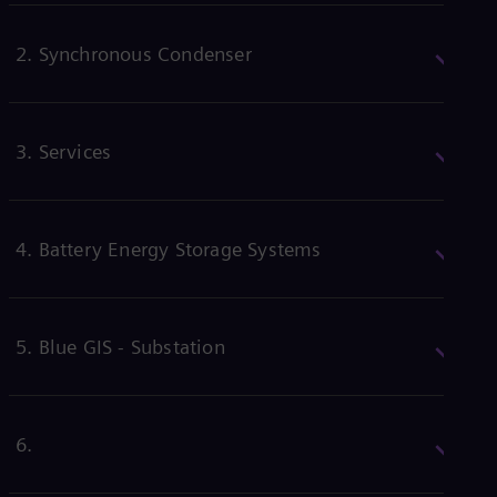
Eng
Ind
Bah
2. Synchronous Condenser
Ira
Eng
Isr
Heb
Ita
3. Services
Ital
Ivo
Eng
Ja
4. Battery Energy Storage Systems
Jap
Ka
Kaz
Kor
Kor
5. Blue GIS - Substation
Ku
Eng
Mal
Eng
6.
Me
Spa
Mo