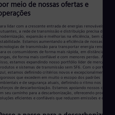
Aus
por meio de nossas ofertas e
Deu
Ba
operações
Eng
Be
ara lidar com a crescente entrada de energias renováveis
Fre
Bol
lutuantes, a rede de transmissão e distribuição precisa de
Spa
odernização, expansão e melhorias na eficiência, bem como
Bra
stabilidade. Estamos aumentando a eficiência de nossas
Por
ecnologias de transmissão para transportar energia renovável
Bul
ara os consumidores de forma mais rápida, em distâncias mai
Bul
ongas, de forma mais confiável e com menores perdas. Além
Ca
isso, estamos expandindo nosso portfólio líder de mercado de
Eng
rodutos e sistemas de transmissão sem SF6. Com o portfólio
Chi
zul, estamos definindo critérios novos e excepcionalmente
Spa
igorosos que excedem em muito o escopo dos padrões
Chi
mbientais e de segurança atuais, definindo o ritmo nos
Chi
sforços de descarbonização. Estamos apoiando nossos clientes
Co
m seu caminho para a descarbonização, oferecendo produtos 
Spa
oluções eficientes e confiáveis que reduzem emissões e custos.
Cos
Spa
Cro
Cro