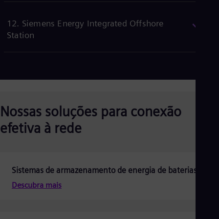
Eng
Ro
12. Siemens Energy Integrated Offshore
Eng
Station
Sau
Eng
Ser
Ser
Sin
Eng
Slo
Slo
Nossas soluções para conexão
Slo
Slo
efetiva à rede
Sou
Eng
Spa
Spa
Sw
Sistemas de armazenamento de energia de baterias
Swe
Descubra mais
Swi
Deu
Tha
Eng