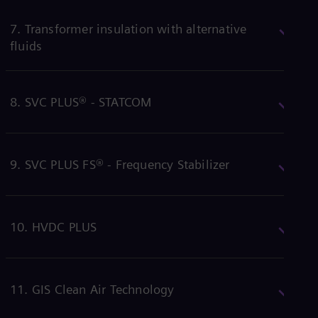
Eng
Net
7. Transformer insulation with alternative
Dut
fluids
Nic
Spa
Nig
Eng
8. SVC PLUS® - STATCOM
No
Nor
Om
Eng
Pak
9. SVC PLUS FS® - Frequency Stabilizer
Eng
Pa
Spa
Per
Spa
10. HVDC PLUS
Phi
Eng
Po
Pol
11. GIS Clean Air Technology
Por
Por
Qa