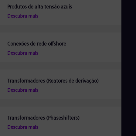
Tri
Produtos de alta tensão azuis
Eng
Tur
Descubra mais
Tur
UK 
Eng
Ukr
Ukr
Conexões de rede offshore
Ur
Descubra mais
Spa
US
Eng
Ve
Spa
Transformadores (Reatores de derivação)
Vi
Vie
Descubra mais
Transformadores (Phaseshifters)
Descubra mais