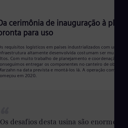
Da cerimônia de inauguração à plant
pronta para uso
s requisitos logísticos em países industrializados com uma
nfraestrutura altamente desenvolvida costumam ser muito
ltos. Com muito trabalho de planejamento e coordenação,
onseguimos entregar os componentes no canteiro de obras e
arzahn na data prevista e montá-los lá. A operação comercial
começou em 2020.
“
Os desafios desta usina são enormes.