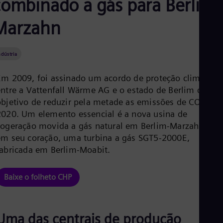
combinado a gás para Berlim
Aus
Deu
Marzahn
Ba
Eng
Be
Fre
ndústria
Bol
Spa
Em 2009, foi assinado um acordo de proteção climática
Bra
Por
entre a Vattenfall Wärme AG e o estado de Berlim com o
Bul
objetivo de reduzir pela metade as emissões de CO₂ até
Bul
2020. Um elemento essencial é a nova usina de
Ca
cogeração movida a gás natural em Berlim-Marzahn e,
Eng
Chi
em seu coração, uma turbina a gás SGT5-2000E,
Spa
fabricada em Berlim-Moabit.
Chi
Chi
Co
Baixe o folheto CHP
Spa
Cos
Spa
Cro
Uma das centrais de produção
Cro