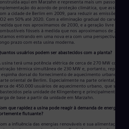
onstruída aqui em Marzahn e representa mais um passo na
Tri
mplementação do acordo de proteção climática, que assinamo
Eng
Tur
om a cidade de Berlim em 2009, para reduzir as emissões de
O2 em 50% até 2020. Com a eliminação gradual do carvão à
Tur
UK 
edida que nos aproximamos de 2030, e a geração livre de
Eng
ombustíveis fósseis à medida que nos aproximamos de 2050,
Ukr
stamos entrando em uma nova era com uma perspectiva de
Ukr
ongo prazo com esta usina moderna.
Ur
Spa
uantos usuários podem ser abastecidos com a planta?
US
 usina terá uma potência elétrica de cerca de 270 MW com um
Eng
Ve
xtração térmica simultânea de 230 MW e, portanto, represent
Spa
 espinha dorsal do fornecimento de aquecimento urbano na
Vi
arte oriental de Berlim. Especialmente na parte oriental, temo
Vie
erca de 450.000 usuários de aquecimento urbano, que são
bastecidos pela unidade de Klingenberg e principalmente em
arga de base a partir da unidade em Marzahn.
om que rapidez a usina pode reagir à demanda de energia
ortemente flutuante?
om a influência das energias renováveis e sua alimentação