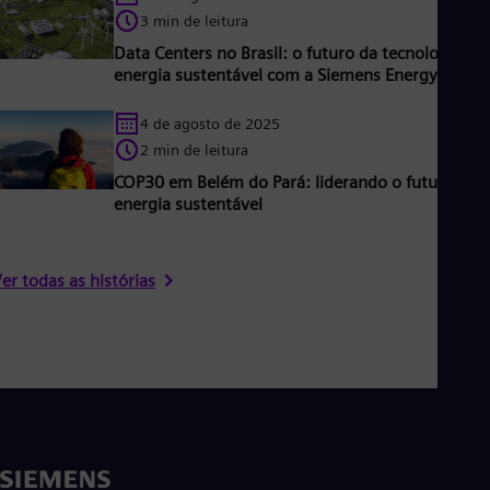
3 min de leitura
Data Centers no Brasil: o futuro da tecnologia e
energia sustentável com a Siemens Energy
4 de agosto de 2025
2 min de leitura
COP30 em Belém do Pará: liderando o futuro da
energia sustentável
er todas as histórias