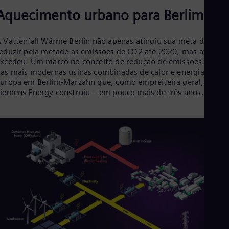
Aquecimento urbano para Berlim
 Vattenfall Wärme Berlin não apenas atingiu sua meta de
eduzir pela metade as emissões de CO2 até 2020, mas até as
xcedeu. Um marco no conceito de redução de emissões: uma
as mais modernas usinas combinadas de calor e energia da
uropa em Berlim-Marzahn que, como empreiteira geral, a
iemens Energy construiu – em pouco mais de três anos.