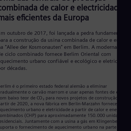
Cze
combinada de calor e electricidade
Češ
De
mais eficientes da Europa
Dan
Dom
Spa
Em outubro de 2017, foi lançada a pedra fundamental
Eg
para a construção da usina combinada de calor e energi
Eng
na "Allee der Kosmonauten" em Berlim. A moderna usin
Fin
de ciclo combinado fornece Berlim Oriental com
Fin
Fra
aquecimento urbano confiável e ecológico e eletricidade
Fre
por décadas.
Ge
Ger
Gh
erlim é o primeiro estado federal alemão a eliminar
Eng
radualmente o carvão marrom e usar apenas fontes de energi
Glo
om baixo teor de CO₂ para novos projetos de construção. A
Eng
artir de 2020, a nova fábrica em Berlin-Marzahn fornece
Gr
quecimento urbano e eletricidade a partir de calor e energia
Gre
Gu
combinados (CHP) para aproximadamente 150.000 unidades
esidenciais. Juntamente com a usina a gás em Klingenberg, ela
Spa
Hu
uporta o fornecimento de aquecimento urbano na parte