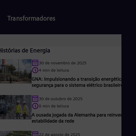
Transformadores
Ler mais
Histórias de Energia
30 de novembro de 2025
4 min de leitura
GNA: Impulsionando a transição energética e ma
segurança para o sistema elétrico brasileiro
30 de outubro de 2025
8 min de leitura
A ousada jogada da Alemanha para reinventar a
estabilidade da rede
22 de agosto de 2025