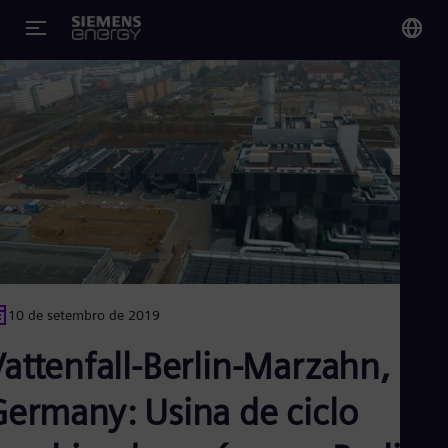
You
Bra
Por
Glo
Eng
10 de setembro de 2019
Alg
attenfall-Berlin-Marzahn,
Eng
Arg
Spa
Germany: Usina de ciclo
Aus
Eng