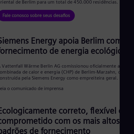
Eng
riental de Berlim para um total de 450.000 residências.
Ind
Bah
Fale conosco sobre seus desafios
Ira
Eng
Isr
Heb
Siemens Energy apoia Berlim com
Ita
Ital
fornecimento de energia ecológico
Ivo
Eng
Ja
 Vattenfall Wärme Berlin AG comissionou oficialmente a usina
Jap
ombinada de calor e energia (CHP) de Berlim-Marzahn, que foi
Ka
onstruída pela Siemens Energy como empreiteira geral.
Kaz
Kor
eia o comunicado de imprensa
Kor
Ku
Eng
Ecologicamente correto, flexível e
Mal
Eng
comprometido com os mais altos
Me
Spa
padrões de fornecimento
Mo