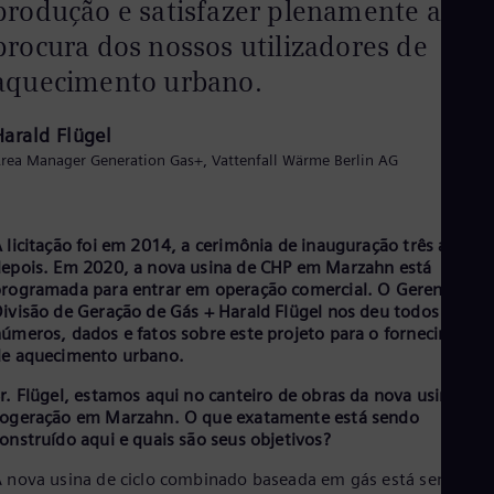
produção e satisfazer plenamente a
Eng
procura dos nossos utilizadores de
Ro
Eng
aquecimento urbano.
Sau
Eng
Ser
Harald Flügel
Ser
rea Manager Generation Gas+, Vattenfall Wärme Berlin AG
Sin
Eng
Slo
Slo
 licitação foi em 2014, a cerimônia de inauguração três anos
Slo
epois. Em 2020, a nova usina de CHP em Marzahn está
Slo
rogramada para entrar em operação comercial. O Gerente de
Sou
ivisão de Geração de Gás + Harald Flügel nos deu todos os
Eng
úmeros, dados e fatos sobre este projeto para o fornecimento
Spa
e aquecimento urbano.
Spa
Sw
r. Flügel, estamos aqui no canteiro de obras da nova usina de
Swe
ogeração em Marzahn. O que exatamente está sendo
Swi
onstruído aqui e quais são seus objetivos?
Deu
Tha
 nova usina de ciclo combinado baseada em gás está sendo
Eng