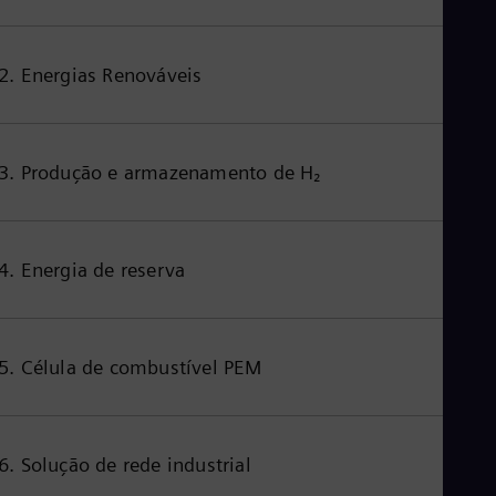
Eng
Ro
Eng
2. Energias Renováveis
Sau
Eng
Ser
Ser
Sin
3. Produção e armazenamento de H₂
Eng
Slo
Slo
Slo
4. Energia de reserva
Slo
Sou
Eng
Spa
Spa
5. Célula de combustível PEM
Sw
Swe
Swi
Deu
Tha
6. Solução de rede industrial
Eng