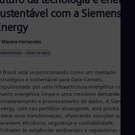
Aus
Deu
sustentável com a Siemens
Ba
Eng
Energy
Be
Fre
Bol
 Mayara Hernandes
Spa
Bra
Por
ustentabilidade
Centro de dados
Bul
Bul
Ca
O Brasil está se posicionando como um mercado
Eng
stratégico e sustentável para Data Centers,
Chi
impulsionado por uma infraestrutura energética robusta
Spa
Chi
matriz energética limpa e uma crescente demanda por
Chi
armazenamento e processamento de dados. A Siemens
Co
Energy, com seu portfólio abrangente, está pronta para
Spa
liderar essa transformação, oferecendo soluções que
Cos
Spa
garantem eficiência, segurança e confiabilidade,
Cro
alinhadas às exigências ambientais e regulatórias do
Cro