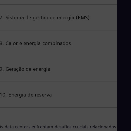
Tri
Eng
Tur
7. Sistema de gestão de energia (EMS)
Tur
UK 
Eng
Ukr
Ukr
8. Calor e energia combinados
Ur
Spa
US
Eng
9. Geração de energia
Ve
Spa
Vi
Vie
10. Energia de reserva
s data centers enfrentam desafios cruciais relacionados à