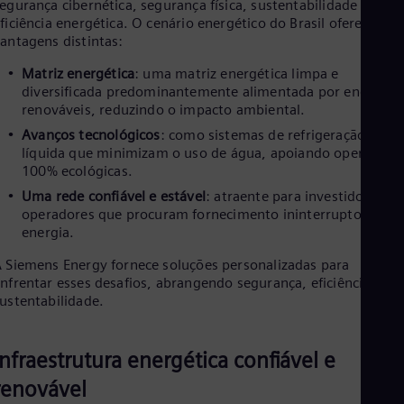
egurança cibernética, segurança física, sustentabilidade e
ficiência energética. O cenário energético do Brasil oferece
antagens distintas:
Matriz energética
: uma matriz energética limpa e
diversificada predominantemente alimentada por energias
renováveis, reduzindo o impacto ambiental.
Avanços tecnológicos
: como sistemas de refrigeração
líquida que minimizam o uso de água, apoiando operações
100% ecológicas.
Uma rede confiável e estável
: atraente para investidores e
operadores que procuram fornecimento ininterrupto de
energia.
 Siemens Energy fornece soluções personalizadas para
nfrentar esses desafios, abrangendo segurança, eficiência e
ustentabilidade.
Infraestrutura energética confiável e
renovável