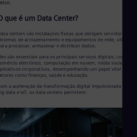
etor.
Cze
Češ
De
O que é um Data Center?
Dan
Dom
ata centers são instalações físicas que abrigam servidores,
Spa
Eg
istemas de armazenamento e equipamentos de rede, utilizado
Eng
ara processar, armazenar e distribuir dados.
Fin
les são essenciais para os principais serviços digitais, como
Fin
Fra
omércio eletrônico, computação em nuvem, mídia social e
Fre
plicativos corporativos, desempenhando um papel vital em
Ge
etores como finanças, saúde e educação.
Ger
Gh
om a aceleração da transformação digital impulsionada por IA
Eng
ig data e IoT, os data centers permitem:
Glo
Eng
Gr
Gre
Gu
Spa
Hu