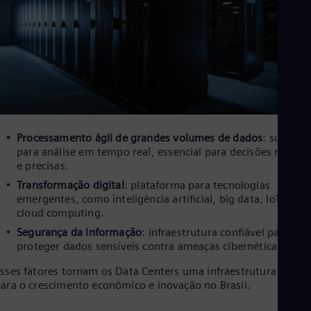
Eng
Ind
Bah
Ira
Eng
Isr
Heb
Ita
Ital
Ivo
Eng
Processamento ágil de grandes volumes de dados
: suporte
Ja
para análise em tempo real, essencial para decisões rápidas
Jap
e precisas.
Ka
Transformação digital
: plataforma para tecnologias
Kaz
emergentes, como inteligência artificial, big data, IoT e
Kor
cloud computing.
Kor
Ku
Segurança da informação
: infraestrutura confiável para
Eng
proteger dados sensíveis contra ameaças cibernéticas.
Mal
Eng
sses fatores tornam os Data Centers uma infraestrutura crítica
Me
ara o crescimento econômico e inovação no Brasil.
Spa
Mo