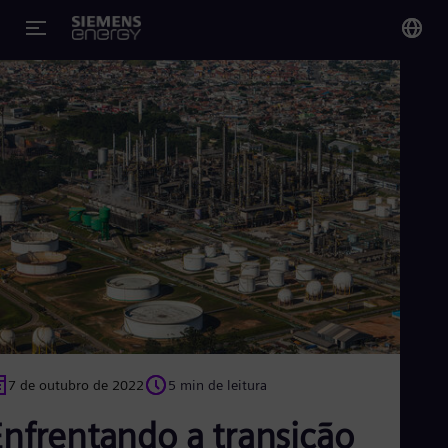
You
Bra
Por
Glo
Eng
Alg
Eng
Arg
7 de outubro de 2022
5 min de leitura
Spa
Aus
Enfrentando a transição
Eng