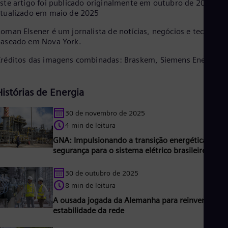
ste artigo foi publicado originalmente em outubro de 2020 e
tualizado em maio de 2025
oman Elsener é um jornalista de notícias, negócios e tecnologi
aseado em Nova York.
réditos das imagens combinadas: Braskem, Siemens Energy
Histórias de Energia
30 de novembro de 2025
4 min de leitura
GNA: Impulsionando a transição energética e ma
segurança para o sistema elétrico brasileiro
30 de outubro de 2025
8 min de leitura
A ousada jogada da Alemanha para reinventar a
estabilidade da rede