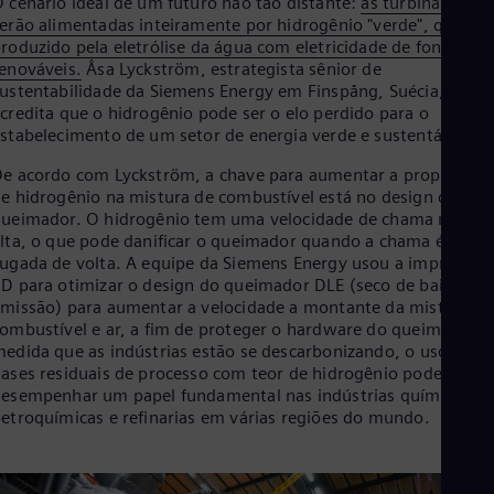
 cenário ideal de um futuro não tão distante:
as turbinas a gás
Tri
erão alimentadas inteiramente por hidrogênio "verde", que é
Eng
roduzido pela eletrólise da água com eletricidade de fontes
Tur
enováveis.
Åsa Lyckström, estrategista sênior de
Tur
ustentabilidade da Siemens Energy em Finspång, Suécia,
UK 
credita que o hidrogênio pode ser o elo perdido para o
Eng
Ukr
stabelecimento de um setor de energia verde e sustentável.
Ukr
e acordo com Lyckström, a chave para aumentar a proporção
Ur
e hidrogênio na mistura de combustível está no design do
Spa
US
ueimador. O hidrogênio tem uma velocidade de chama muito
lta, o que pode danificar o queimador quando a chama é
Eng
Ve
ugada de volta. A equipe da Siemens Energy usou a impressão
Spa
D para otimizar o design do queimador DLE (seco de baixa
Vi
missão) para aumentar a velocidade a montante da mistura de
Vie
ombustível e ar, a fim de proteger o hardware do queimador. 
edida que as indústrias estão se descarbonizando, o uso de
ases residuais de processo com teor de hidrogênio pode
esempenhar um papel fundamental nas indústrias químicas e
etroquímicas e refinarias em várias regiões do mundo.