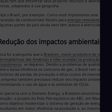
ação tem que encontrar seus próprios recursos e abordagens
Cze
nicas, adaptados à sua geografia.
Češ
De
eja o Brasil, por exemplo. Como você implementa uma
Dan
ransição de combustíveis fósseis para
energia renovável
, se
Dom
lgumas partes do país ainda nem têm acesso à eletricidade?
Spa
Eg
Eng
Redução dos impactos ambientais
Fin
Fin
Fra
ssa foi a pergunta que a
Braskem, maior produtora de resinas
Fre
ermoplásticas das Américas e líder mundial na produção de
Ge
iopolímeros
, se deparou. Devido a problemas de qualidade da
Ger
ede e baixa eficiência no consumo de gás, o Brasil tem um
Gh
istórico de perdas de produção e altos custos de manutenção.
Eng
 empresa também precisava reduzir seu impacto ambiental,
Glo
inimizando o uso de água e as emissões de CO2e.
Eng
Gr
m parceria com a Siemens Energy, a Braskem encontrou uma
Gre
olução: o projeto do Polo Petroquímico do ABC, em Mauá, tev
Gu
omo objetivo modernizar o sistema de geração de energia,
Spa
Hu
esultando em maior eficiência na produção e, ao mesmo