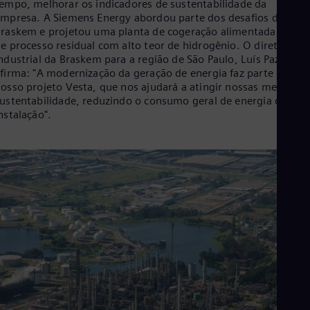
Eng
empo, melhorar os indicadores de sustentabilidade da
Ind
mpresa. A Siemens Energy abordou parte dos desafios da
Bah
raskem e projetou uma planta de cogeração alimentada por g
Ira
e processo residual com alto teor de hidrogênio. O diretor
Eng
ndustrial da Braskem para a região de São Paulo, Luís Pazin,
Isr
firma: "A modernização da geração de energia faz parte do
Heb
osso projeto Vesta, que nos ajudará a atingir nossas metas de
Ita
ustentabilidade, reduzindo o consumo geral de energia da
Ital
nstalação".
Ivo
Eng
Ja
Jap
Ka
Kaz
Kor
Kor
Ku
Eng
Mal
Eng
Me
Spa
Mo