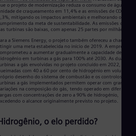
ue o projeto de modernização reduza o consumo de água da
Eng
nidade de craqueamento em 11,4% e as emissões de CO2e em
Ro
,3%, mitigando os impactos ambientais e melhorando o
Eng
Sau
umprimento da meta de sustentabilidade. As emissões de NO
as turbinas são baixas, com apenas 25 partes por milhão.
Eng
Ser
ara a Siemens Energy, o projeto também ofereceu a chance de
Ser
Sin
tingir uma meta estabelecida no início de 2019. A empresa se
comprometeu a aumentar gradualmente a capacidade de
Eng
Slo
idrogênio em turbinas a gás para 100% até 2030. As duas
Slo
urbinas a gás envolvidas no projeto concluído em 2022, são co
Slo
ueimadas com 40 a 60 por cento de hidrogénio em volume. 
Slo
róprio desenho do sistema de combustão e os controlos das
Sou
urbinas a gás implementados permitem operar com grandes
Eng
ariações na composição do gás, tendo operado em diferentes
Spa
argas com concentrações de zero a 90% de hidrogénio,
Spa
xcedendo o alcance originalmente previsto no projeto.
Sw
Swe
Swi
Hidrogênio, o elo perdido?
Deu
Tha
Eng