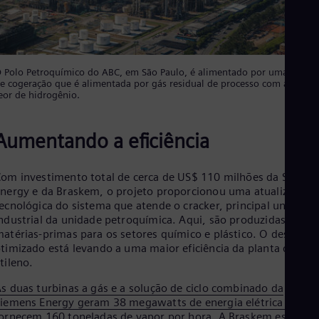
Eng
Net
Dut
Nic
Spa
 Polo Petroquímico do ABC, em São Paulo, é alimentado por uma usina
Nig
e cogeração que é alimentada por gás residual de processo com altíssim
Eng
eor de hidrogênio.
No
Nor
Om
Aumentando a eficiência
Eng
Pak
Eng
om investimento total de cerca de US$ 110 milhões da Siemen
Pa
nergy e da Braskem, o projeto proporcionou uma atualização
Spa
ecnológica do sistema que atende o cracker, principal unidade
Per
ndustrial da unidade petroquímica. Aqui, são produzidas
Spa
atérias-primas para os setores químico e plástico. O design
Phi
timizado está levando a uma maior eficiência da planta de
Eng
tileno.
Po
Pol
s duas turbinas a gás e a solução de ciclo combinado da
Por
iemens Energy geram 38 megawatts de energia elétrica e
Por
ornecem 160 toneladas de vapor por hora.
A Braskem estima
Qa