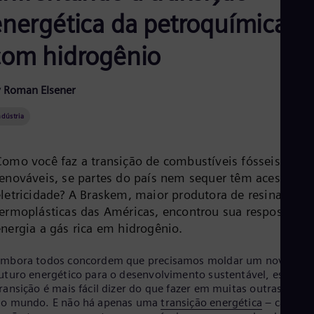
Aus
energética da petroquímica
Deu
Ba
Eng
com hidrogênio
Be
Fre
Bol
 Roman Elsener
Spa
Bra
ndústria
Por
Bul
Bul
Como você faz a transição de combustíveis fósseis para
Ca
renováveis, se partes do país nem sequer têm acesso à
Eng
Chi
eletricidade? A Braskem, maior produtora de resinas
Spa
termoplásticas das Américas, encontrou sua resposta na
Chi
energia a gás rica em hidrogênio.
Chi
Co
Spa
Embora todos concordem que precisamos moldar um novo
Cos
uturo energético para o desenvolvimento sustentável, essa
Spa
ransição é mais fácil dizer do que fazer em muitas outras parte
Cro
do mundo. E não há apenas uma
transição energética
– cada
Cro