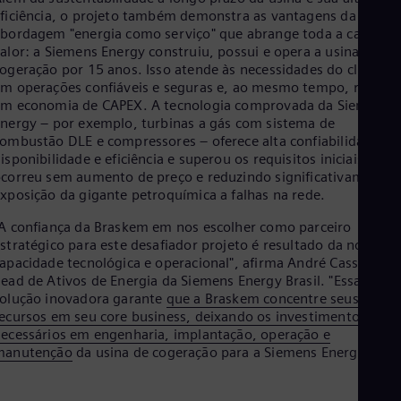
ficiência, o projeto também demonstra as vantagens da
bordagem "energia como serviço" que abrange toda a cadeia d
alor: a Siemens Energy construiu, possui e opera a usina de
ogeração por 15 anos. Isso atende às necessidades do cliente
m operações confiáveis e seguras e, ao mesmo tempo, resulta
m economia de CAPEX. A tecnologia comprovada da Siemens
nergy – por exemplo, turbinas a gás com sistema de
ombustão DLE e compressores – oferece alta confiabilidade,
isponibilidade e eficiência e superou os requisitos iniciais. Isso
correu sem aumento de preço e reduzindo significativamente 
xposição da gigante petroquímica a falhas na rede.
A confiança da Braskem em nos escolher como parceiro
stratégico para este desafiador projeto é resultado da nossa
apacidade tecnológica e operacional", afirma André Cassolato,
ead de Ativos de Energia da Siemens Energy Brasil. "Essa
olução inovadora garante
que a Braskem concentre seus
ecursos em seu core business, deixando os investimentos
ecessários em engenharia, implantação, operação e
manutenção
da usina de cogeração para a Siemens Energy."