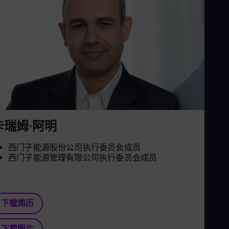
Eng
Net
Dut
Nic
Spa
Nig
Eng
No
Nor
Om
Eng
Pak
Eng
卡瑞姆·阿明
Pa
Spa
西门子能源股份公司执行委员会成员
Per
西门子能源管理有限公司执行委员会成员
Spa
Phi
Eng
Po
Pol
下载简历
Por
Por
下载图片
Qa