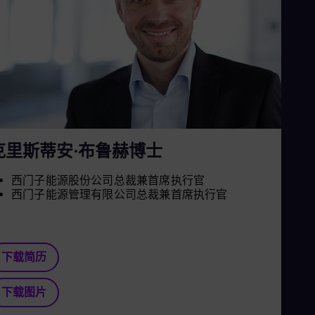
Aus
Deu
Ba
Eng
Be
Fre
Bol
Spa
Bra
Por
Bul
克里斯蒂安·布鲁赫博士
Bul
Ca
Eng
西门子能源股份公司总裁兼首席执行官
Chi
西门子能源管理有限公司总裁兼首席执行官
Spa
Chi
Chi
Co
下载简历
Spa
Cos
Spa
下载图片
Cro
Cro