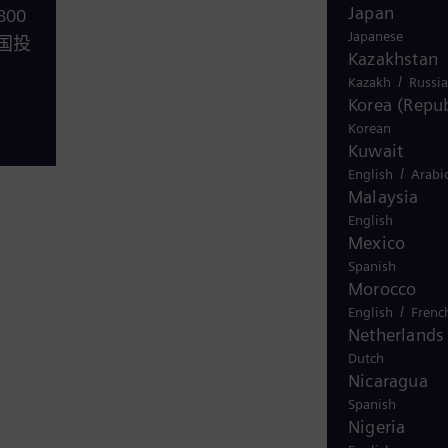
Japan
00
Japanese
国投
Kazakhstan
/
Kazakh
Russi
Korea (Repub
Korean
Kuwait
/
English
Arabi
Malaysia
English
Mexico
Spanish
Morocco
/
English
Frenc
Netherlands
Dutch
Nicaragua
Spanish
Nigeria