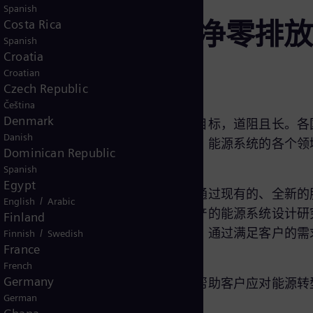
Spanish
服务组合，迈向净零排放
Costa Rica
Spanish
Croatia
Croatian
Czech Republic
Čeština
Denmark
脱碳。尽管目标明确，但要实现这一目标，道阻且长。各
Danish
断增长，必须保证能源经济性。同时，能源系统的各个领
Dominican Republic
Spanish
Egypt
对挑战。我们始终将目标铭记于心，通过现有的、全新的
/
English
Arabic
其中包括有助于重新利用现有电力资产的能源系统设计研
Finland
代化改造与升级，以及电网稳定服务。通过满足客户的需
/
Finnish
Swedish
France
应的安全性与可靠性。
French
Germany
务解决方案的链接。这些解决方案能帮助客户应对能源转
German