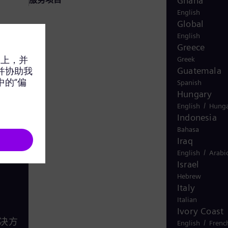
Ghana
English
Global
English
Greece
Greek
Guatemala
Spanish
Hungary
/
English
Hunga
Indonesia
Bahasa
Iraq
/
English
Arabi
Israel
Hebrew
Italy
Italian
Ivory Coast
决方
/
English
Frenc