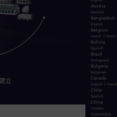
English
Austria
Deutsch
Bangladesh
English
Belgium
/
French
Dutch
Bolivia
Spanish
Brazil
Portuguese
Bulgaria
Bulgarian
Canada
建立
/
English
Frenc
Chile
Spanish
China
Chinese
Colombia