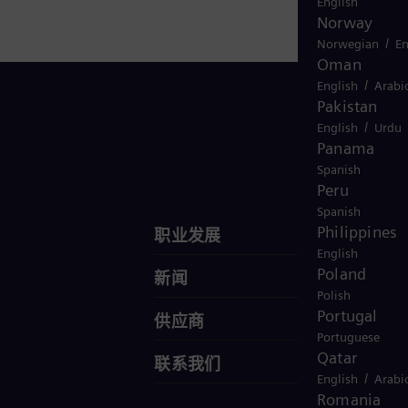
English
Norway
/
Norwegian
En
Oman
/
English
Arabi
Pakistan
/
English
Urdu
Panama
联系我们
Spanish
Peru
Spanish
Philippines
职业发展
English
Poland
新闻
Polish
Portugal
供应商
Portuguese
Qatar
联系我们
/
English
Arabi
Romania