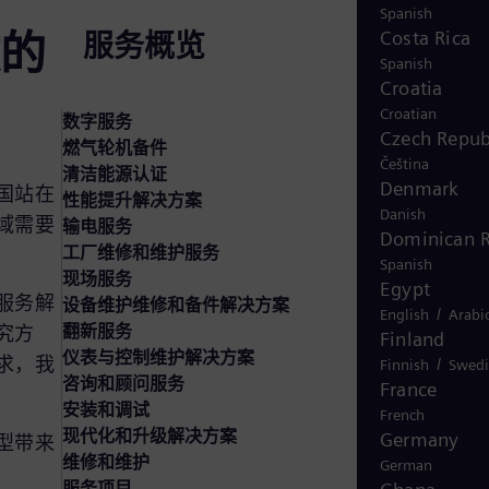
Spanish
的
Costa Rica
服务概览
Spanish
Croatia
Croatian
数字服务
Czech Repub
燃气轮机备件
Čeština
清洁能源认证
Denmark
国站在
性能提升解决方案
Danish
域需要
输电服务
Dominican R
工厂维修和维护服务
Spanish
现场服务
Egypt
服务解
设备维护维修和备件解决方案
/
English
Arabi
翻新服务
究方
Finland
仪表与控制维护解决方案
求，我
/
Finnish
Swedi
咨询和顾问服务
France
安装和调试
French
现代化和升级解决方案
Germany
型带来
维修和维护
German
服务项目