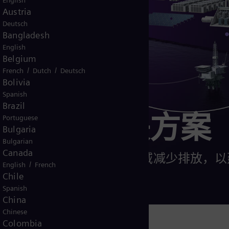
English
Austria
Deutsch
Bangladesh
English
Belgium
/
/
French
Dutch
Deutsch
Bolivia
Spanish
Brazil
的服务解决方案
Portuguese
Bulgaria
Bulgarian
Canada
业合作，力求在整个能源领域减少排放，以
/
English
French
续的能源系统。
Chile
Spanish
China
Chinese
Colombia