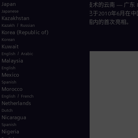
Japan
案。应用这一突破性新技术的云南 — 广东 8
Japanese
千伏特高压直输电工程已于2010年6月在中
Kazakhstan
运，这也是它在世界范围内的首次亮相。
/
Kazakh
Russian
Korea (Republic of)
Korean
阅读更多
Kuwait
/
English
Arabic
Malaysia
更多信息
English
Mexico
Spanish
Morocco
/
English
French
Netherlands
Dutch
Nicaragua
om
Spanish
Nigeria