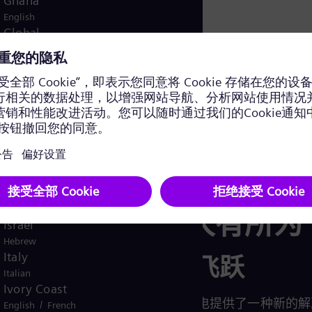
Ghana
English
Global
English
Greece
决方案，推动能源转型
Greek
Guatemala
Spanish
Hungary
/
English
Hungarian
燃气轮机升级
Indonesia
Bahasa
Iraq
/
English
Arabic
输电领域大有所为
Israel
Hebrew
Italy
电力传输的飞跃
Italian
Ivory Coast
西门子能源为远距离输电提供了一种新的解
/
English
French