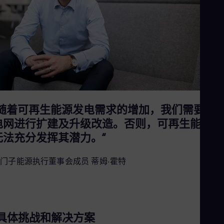
Eng
Net
Dut
Nic
Spa
Nig
Eng
No
Nor
Om
Eng
“随着可再生能源发电需求的增加，我们需要对
Pak
Eng
电网进行扩建及升级改造。否则，可再生能源将
Pa
无法充分发挥其潜力。“
Spa
Per
Spa
门子能源执行董事会成员 蒂姆·霍特
Phi
Eng
Po
Pol
Por
Por
具体挑战和解决方案
Qa