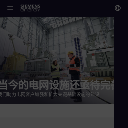
您
Chi
Chi
Glo
Eng
当今的电网设施还亟待完善
我们助力电网客户加强和扩大关键基础设施的建设
Alg
Eng
Arg
Spa
Aus
Eng