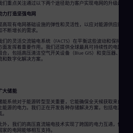
我们重点关注通过以下两个途径助力客户实现电网的升级改造：
Eng
Ro
助力打造坚强电网
Eng
Sau
提高现有电网基础设施的弹性和灵活性，以应对能源供应的波动
Eng
和不断增长的需求。
Ser
Ser
我们的灵活交流输电系统（FACTS）在平衡这些波动和保持稳健
Sin
方面发挥着重要作用。我们还提供全球最具可持续性的电网技术
Eng
组合，包括高压清洁空气开关设备（Blue GIS）和变压器、高压
Slo
流和数字化解决方案。
Slo
Slo
Slo
Sou
Eng
Spa
扩大储能
Spa
Sw
储能系统对于能源转型至关重要，它能确保全天候获取来自可再
生能源的电力。我们正在开发各种存储解决方案，包括电池和绿
Swe
Swi
氢。
Deu
Tha
此外，我们的高压直流输电技术实现了跨国的电力互通，使不同
国家的电网能够相互支持。
Eng