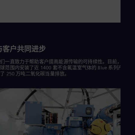
Cze
Češ
De
Dan
Dom
Spa
Eg
Eng
与客户共同进步
Fin
Fin
Fra
我们一直致力于帮助客户提高能源传输的可持续性。目前，我们
球范围内安装了近 1400 套不含氟温室气体的 Blue 系列产品，
Fre
Ge
了 250 万吨二氧化碳当量排放。
Ger
Gh
Eng
Glo
Eng
Gr
Gre
Gu
Spa
Hu