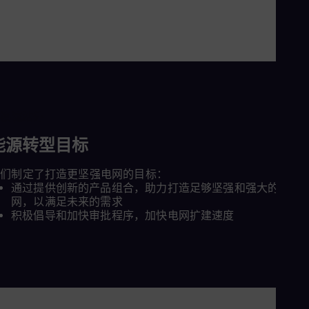
Tri
Eng
Tur
Tur
UK 
Eng
Ukr
Ukr
Ur
Spa
US
能源转型目标
Eng
Ve
我们制定了打造更坚强电网的目标：
Spa
通过提供创新的产品组合，助力打造足够坚强和强大的输电
Vi
网，以满足未来的需求
Vie
积极倡导和加快审批程序，加快电网扩建速度