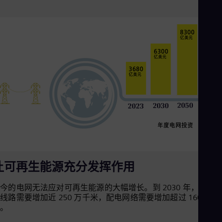
Aus
Deu
Ba
Eng
Be
Fre
Bol
Spa
Bra
Por
Bul
Bul
Ca
Eng
Chi
Spa
Chi
Chi
让可再生能源充分发挥作用
Co
Spa
今的电网无法应对可再生能源的大幅增长。到 2030 年，全球
Cos
线路需要增加近 250 万千米，配电网络需要增加超过 1600 万
Spa
米。
Cro
Cro