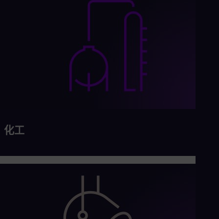
Tri
Eng
Tur
Tur
UK 
Eng
Ukr
Ukr
Ur
Spa
US
Eng
Ve
Spa
化工
Vi
Vie