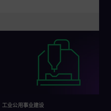
Eng
Net
Dut
Nic
Spa
Nig
Eng
No
Nor
Om
Eng
Pak
Eng
Pa
Spa
Per
Spa
Phi
Eng
Po
Pol
Por
工业公用事业建设
Por
Qa