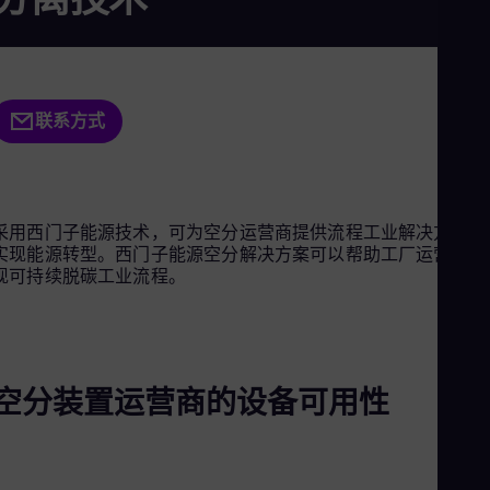
Aus
Deu
Ba
Eng
Be
Fre
联系方式
Bol
Spa
Bra
Por
Bul
采用西门子能源技术，可为空分运营商提供流程工业解决方案，
Bul
实现能源转型。西门子能源空分解决方案可以帮助工厂运营商实
Ca
现可持续脱碳工业流程。
Eng
Chi
Spa
Chi
Chi
Co
空分装置运营商的设备可用性
Spa
Cos
Spa
Cro
Cro