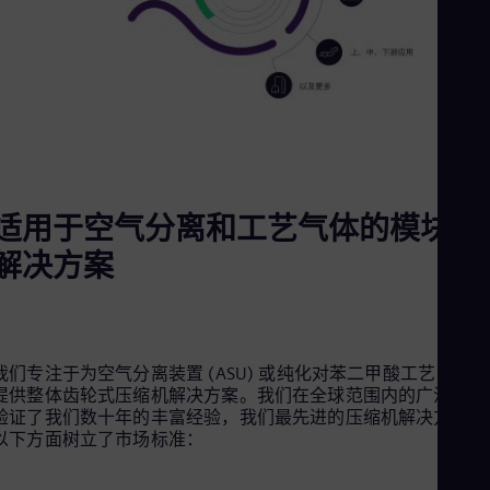
Eng
Ind
Bah
Ira
Eng
Isr
Heb
Ita
Ital
Ivo
Eng
适用于空气分离和工艺气体的模块化
Ja
Jap
解决方案
Ka
Kaz
Kor
Kor
Ku
我们专注于为空气分离装置 (ASU) 或纯化对苯二甲酸工艺 (PTA)
Eng
提供整体齿轮式压缩机解决方案。我们在全球范围内的广泛应用
Mal
验证了我们数十年的丰富经验，我们最先进的压缩机解决方案在
Eng
以下方面树立了市场标准：
Me
Spa
Mo