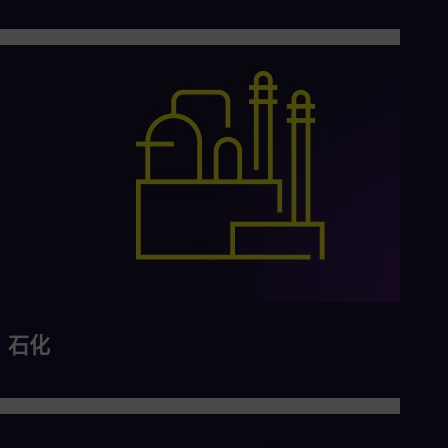
Eng
Ro
Eng
Sau
Eng
Ser
Ser
Sin
Eng
Slo
Slo
Slo
Slo
Sou
Eng
Spa
Spa
Sw
石化
Swe
Swi
Deu
Tha
Eng