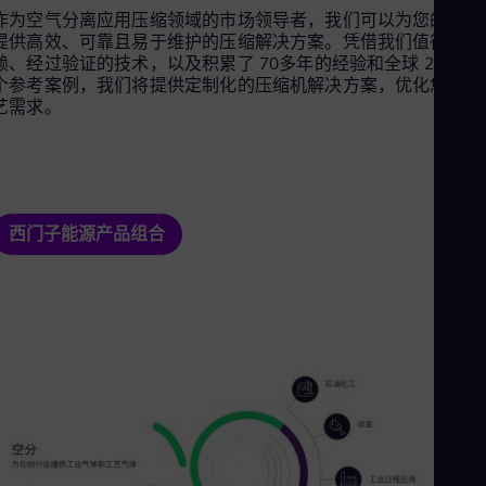
Cze
作为空气分离应用压缩领域的市场领导者，我们可以为您的工厂
Češ
提供高效、可靠且易于维护的压缩解决方案。凭借我们值得信
De
赖、经过验证的技术，以及积累了 70多年的经验和全球 2500 多
Dan
个参考案例，我们将提供定制化的压缩机解决方案，优化您的工
Dom
艺需求。
Spa
Eg
Eng
Fin
Fin
Fra
西门子能源产品组合
Fre
Ge
Ger
Gh
Eng
Glo
Eng
Gr
Gre
Gu
Spa
Hu