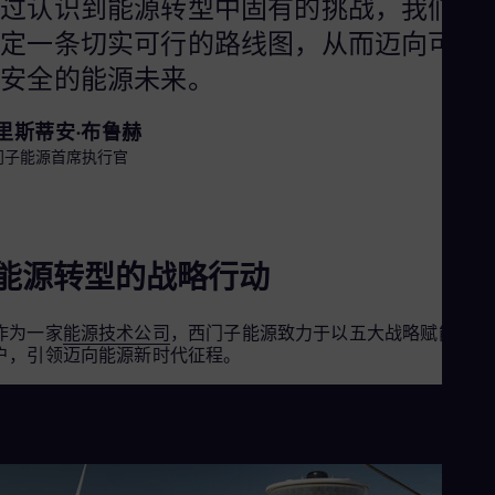
通过认识到能源转型中固有的挑战，我们能
Eng
Net
制定一条切实可行的路线图，从而迈向可持
Dut
和安全的能源未来。
Nic
Spa
Nig
里斯蒂安·布鲁赫
Eng
门子能源首席执行官
No
Nor
Om
Eng
Pak
Eng
能源转型的战略行动
Pa
Spa
Per
作为一家
能源技术公司
，西门子能源致力于以五大战略赋能客
Spa
户，引领迈向能源新时代征程。
Phi
Eng
Po
Pol
Por
Por
Qa