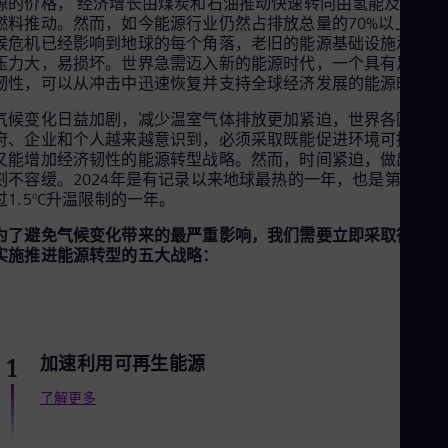
源的价格， 经济增长由煤炭和石油推动快速转向由氢能及碳中
Aus
燃料推动。然而，如今能源行业仍然占排放总量的70%以上，气
Deu
候危机已经影响到地球的每个角落，老旧的能源基础设施承受的
Ba
压力大，易损坏。世界急需迈入新的能源时代，一个具有足够的
Eng
Be
韧性，可以从冲击中迅速恢复并支持全球经济发展的能源时代。
Fre
气候变化日益加剧，减少温室气体排放更加紧迫，世界各国政
Bol
府、企业和个人越来越意识到，必须采取既能促进环境可持续性
Spa
Bra
又能增加经济韧性的能源转型战略。然而，时间紧迫，做出行动
Por
刻不容缓。2024年是有记录以来地球最热的一年，也是第一个
Bul
过1.5°C升温限制的一年。
Bul
Ca
为了避免气候变化带来的最严重影响，我们需要立即采取行动，
Eng
实施推进能源转型的五大战略：
Chi
Spa
Chi
Chi
Co
加速利用可再生能源
1
Spa
Cos
了解更多
Spa
Cro
Cro