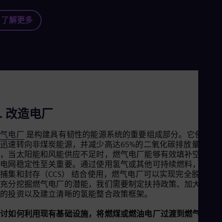
Tri
Eng
了解更多
Tur
Tur
UK 
Eng
Ukr
Ukr
Ur
Spa
US
Eng
2. 改造电厂
Ve
Spa
燃气电厂
是构建具有韧性的能源系统的重要组成部分。它使我们
Vi
迅速转向非煤炭能源，并减少高达65%的二氧化碳排放量。此
Vie
外，当太阳能和风能供应不足时，燃气电厂能够有效填补空缺，
于电网稳定性至关重要。通过使用氢气或其他可持续燃料，或者
捕集和封存（CCS） 结合使用，燃气电厂可以实现完全脱碳。
充分挖掘燃气电厂的潜能，我们需要制定扶持政策、加大对CC
术的投资以及建立清晰的氢能整合政策框架。
探讨如何利用现有基础设施，将燃煤或燃油电厂过渡到燃气电厂