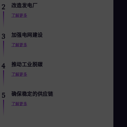
Cze
改造发电厂
2
Češ
De
了解更多
Dan
Dom
Spa
加强电网建设
3
Eg
Eng
了解更多
Fin
Fin
Fra
Fre
推动工业脱碳
4
Ge
Ger
了解更多
Gh
Eng
Glo
确保稳定的供应链
5
Eng
Gr
了解更多
Gre
Gu
Spa
Hu