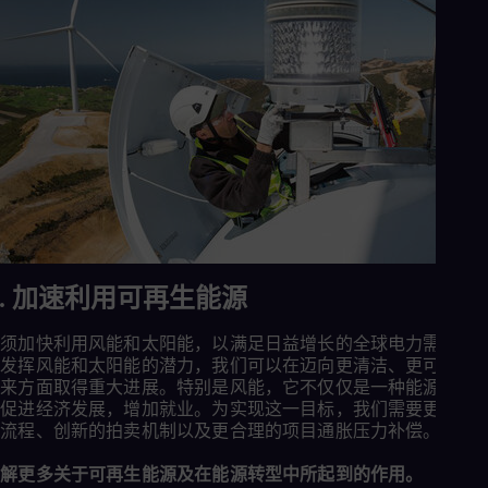
Eng
Ro
Eng
Sau
Eng
Ser
Ser
Sin
Eng
Slo
Slo
Slo
Slo
Sou
1. 加速利用可再生能源
Eng
Spa
必须加快利用风能和太阳能，以满足日益增长的全球电力需求。
Spa
分发挥风能和太阳能的潜力，我们可以在迈向更清洁、更可持续
Sw
未来方面取得重大进展。特别是风能，它不仅仅是一种能源，它
Swe
能促进经济发展，增加就业。为实现这一目标，我们需要更快的
Swi
批流程、创新的拍卖机制以及更合理的项目通胀压力补偿。
Deu
Tha
了解更多关于可再生能源及在能源转型中所起到的作用。
Eng