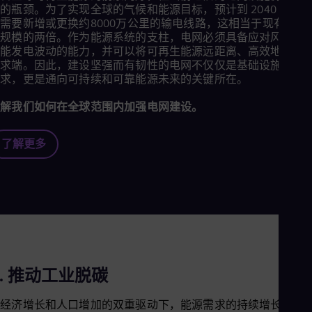
的瓶颈。为了实现全球的气候和能源目标，预计到 2040 年，
需要新增或更换约8000万公里的输电线路，这相当于现有全球
网规模的两倍。作为能源系统的支柱，电网必须具备应对风能和
阳能发电波动的能力，并可以将可再生能源远距离、高效地输送
需求端。因此，建设坚强而有韧性的电网不仅仅是基础设施升级
需求，更是通向可持续和可靠能源未来的关键所在。
了解我们如何在全球范围内加强电网建设。
了解更多
4. 推动工业脱碳
在经济增长和人口增加的双重驱动下，能源需求的持续增长可能