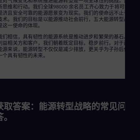
应对气候变化和系统推进能源转型是一项全球性的挑战，需要创
新思维和行动。我们全球98000 余名员工齐心致力于将可持续、
经济且安全可靠的能源愿景变为现实。我们的使命远不止于提供
技术。我们的目标是以能源推动社会前行，五大能源转型战略正
是这一使命的体现。
我们相信，具有韧性的能源系统是推动进步和繁荣的基石。携手
利益相关方和客户，我们朝着既定目标，稳步前行。对于西门子
能源来说，能源转型不仅仅是减少排放，更关乎为子孙后代打造
一个具有韧性的未来。
获取答案：能源转型战略的常见问题
答。