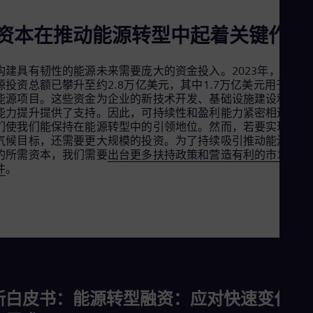
资本在推动能源转型中起着关键作用
构建具有韧性的能源未来需要庞大的资金投入。2023年，全球
源投资总额已攀升至约2.8万亿美元，其中1.7万亿美元用于清洁
能源项目。这些资金为企业的新技术开发、基础设施建设和制造
能力提升提供了支持。因此，可持续性和盈利能力紧密相连，它
们使我们能保持在能源转型中的引领地位。然而，若要实现全球
气候目标，还需要更大规模的投资。为了持续吸引推动能源转型
的所需资本，我们需要
出台更多扶持政策和营造有利的市场条
件
。
新白皮书：能源转型融资：应对快速变化的