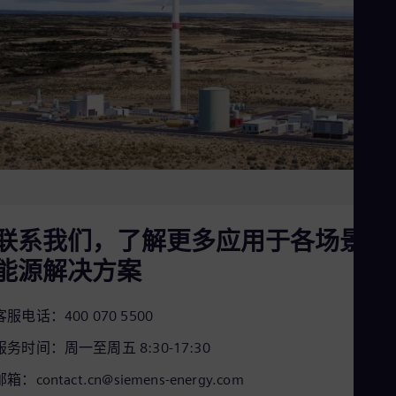
Eng
Ind
Bah
Ira
Eng
Isr
Heb
Ita
Ital
Ivo
Eng
Ja
Jap
Ka
联系我们，了解更多应用于各场景的
Kaz
Kor
能源解决方案
Kor
Ku
Eng
客服电话：400 070 5500
Mal
Eng
服务时间：周一至周五 8:30-17:30
Me
Spa
邮箱：contact.cn@siemens-energy.com
Mo