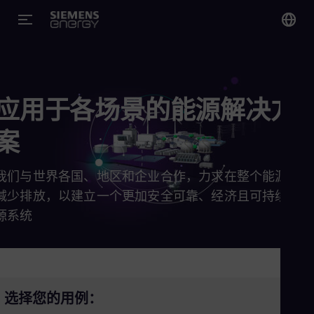
您
Chi
Chi
应用于各场景的能源解决方
案
Glo
Eng
我们与世界各国、地区和企业合作，力求在整个能源领域
减少排放，以建立一个更加安全可靠、经济且可持续的能
源系统
Alg
Eng
Arg
Spa
Aus
选择您的用例：
Eng