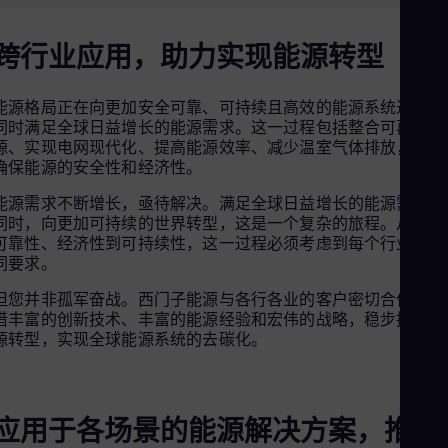
Aus
Deu
Ba
跨行业应用，助力实现能源转型
Eng
Be
Fre
能源格局正在向更加安全可靠、可持续且高效的能源系统过渡，
Bol
同时满足全球日益增长的能源需求。这一过程包括整合可再生能
Spa
源、实现电网现代化、提高能源效率、减少温室气体排放，以及
Bra
确保能源的安全性和经济性。
Por
Bul
能源需求不断增长，亟待解决。满足全球日益增长的能源需求的
Bul
同时，向更加可持续的世界转型，这是一个复杂的旅程。从安全
Ca
可靠性、经济性到可持续性，这一过程必须考虑到每个行业的不
Eng
同要求。
Chi
Spa
但您并非孤军奋战。西门子能源与各行各业的客户密切合作，凭
Chi
借丰富的创新技术、丰富的能源经验和宏伟的战略，稳步推动能
Chi
源转型，实现全球能源系统的去碳化。
Co
Spa
Cos
Spa
应用于各场景的能源解决方案，推动
Cro
Cro