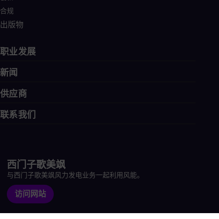
Tri
合规
Eng
Tur
出版物
Tur
UK 
Eng
职业发展
Ukr
Ukr
新闻
Ur
Spa
供应商
US
Eng
联系我们
Ve
Spa
Vi
Vie
西门子歌美飒
与西门子歌美飒风力发电业务一起利用风能。
访问网站