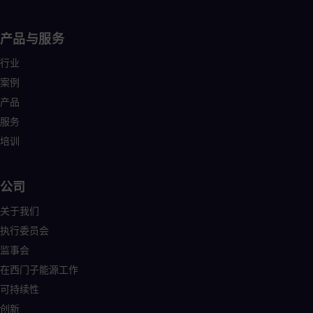
Eng
Ro
产品与服务
Eng
Sau
行业
Eng
Ser
案例
Ser
产品
Sin
Eng
服务
Slo
培训
Slo
Slo
Slo
Sou
公司
Eng
Spa
关于我们
Spa
执行委员会
Sw
监事会
Swe
Swi
在西门子能源工作
Deu
可持续性
Tha
Eng
创新