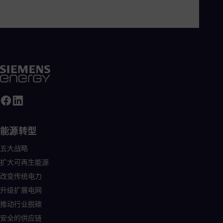
Eng
Net
Dut
Nic
Spa
Nig
Eng
No
Nor
Om
Eng
Pak
Eng
Pa
能源转型
Spa
Per
五大战略
Spa
扩大可再生能源
Phi
Eng
改变传统电力
Po
升级扩展电网
Pol
Por
推动行业脱碳
Por
安全的供应链
Qa