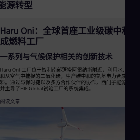
能源转型
Cze
Češ
De
Dan
Dom
Haru Oni：全球首座工业级碳中和合
Spa
成燃料工厂
Eg
Eng
Fin
一系列与气候保护相关的创新技术
Fin
Fra
Haru Oni 工厂位于智利南部蓬塔阿雷纳斯附近，利用水、风能
Fre
Ge
和从空气中捕捉的二氧化碳，生产碳中和的氢基电力合成燃
Ger
料。通过与保时捷以及多方合作伙伴的协作，西门子能源设计
Gh
并主导了HIF Global试验工厂的系统集成。
Eng
Glo
阅读文章
Eng
Gr
Gre
Gu
Spa
Hu