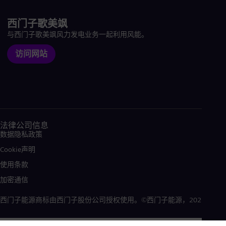
西门子歌美飒
与西门子歌美飒风力发电业务一起利用风能。
访问网站
法律公司信息
数据隐私政策
Cookie声明
使用条款
加密通信
西门子能源商标由西门子股份公司授权使用。©西门子能源，2026