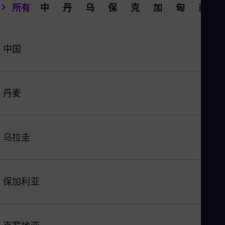
Tri
所有
中
丹
乌
保
克
加
匈
南
Eng
Tur
Tur
UK 
中国
Eng
Ukr
Ukr
Ur
Spa
丹麦
US
Eng
Ve
Spa
乌拉圭
Vi
Vie
保加利亚