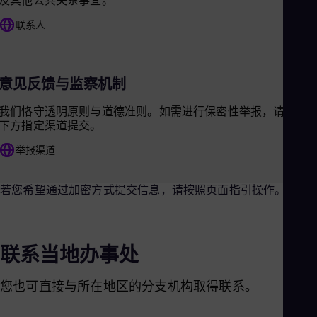
及其他公共关系事宜。
Eng
联系人
Ro
Eng
Sau
Eng
Ser
意见反馈与监察机制
Ser
Sin
我们恪守透明原则与道德准则。如需进行保密性举报，请通过
Eng
下方指定渠道提交。
Slo
Slo
举报渠道
Slo
Slo
Sou
若您希望通过加密方式提交信息，请按照页面指引操作。
Eng
Spa
Spa
Sw
联系当地办事处
Swe
Swi
Deu
您也可直接与所在地区的分支机构取得联系。
Tha
Eng