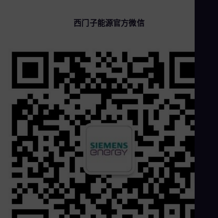
Cze
Češ
西门子能源官方微信
De
Dan
Dom
Spa
Eg
Eng
Fin
Fin
Fra
Fre
Ge
Ger
Gh
Eng
Glo
Eng
Gr
Gre
Gu
Spa
Hu