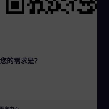
Eng
Ind
Bah
Ira
Eng
Isr
Heb
Ita
Ital
Ivo
Eng
Ja
Jap
您的需求是？
Ka
Kaz
Kor
Kor
Ku
Eng
Mal
Eng
Me
Spa
Mo