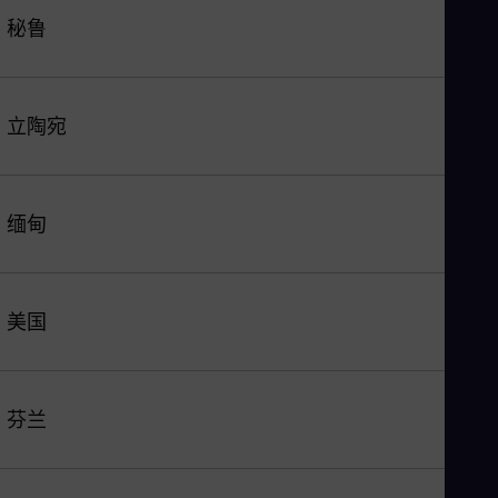
秘鲁
立陶宛
缅甸
美国
芬兰