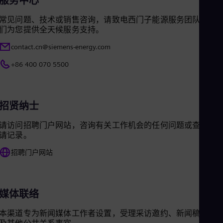
服务中心
Eng
Net
常见问题、技术或销售咨询，请致电西门子能源服务团队，我
Dut
们为您提供全天候服务支持。
Nic
Spa
contact.cn@siemens-energy.com
Nig
Eng
+86 400 070 5500
No
Nor
Om
Eng
招贤纳士
Pak
Eng
请访问招聘门户网站，咨询有关工作机会的任何问题或查看申
Pa
请记录。
Spa
Per
招聘门户网站
Spa
Phi
Eng
Po
媒体联络
Pol
Por
本渠道专为新闻媒体工作者设置，受理采访邀约、新闻稿咨询
Por
Qa