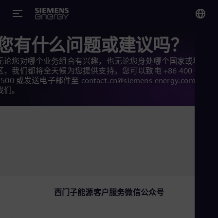
您有什么问题或建议吗？
您
Chi
无论您对哪个业务组合有兴趣，也无论您身处哪个国家或地
Chi
区，我们都将全天候为您提供支持。您可以致电 +86 400 070
5500 或发送电子邮件至 contact.cn@siemens-energy.com 联系
我们。
Glo
Eng
Alg
Eng
Arg
西门子能源客户服务微信公众号
Spa
Aus
Eng