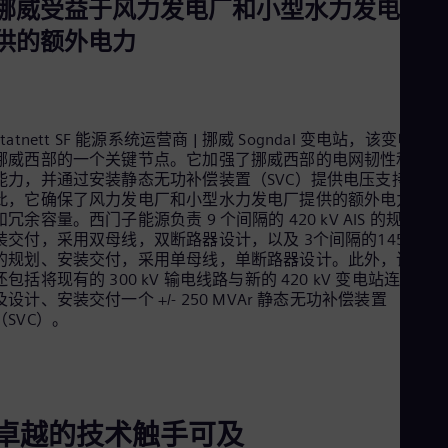
挪威受益于风力发电厂和小型水力发电厂提
供的额外电力
Statnett SF 能源系统运营商 | 挪威 Sogndal 变电站，该变电站是
挪威西部的一个关键节点。它加强了挪威西部的电网韧性和输电
能力，并通过安装静态无功补偿装置（SVC）提供电压支持。因
此，它确保了风力发电厂和小型水力发电厂提供的额外电力馈入
和冗余容量。西门子能源负责 9 个间隔的 420 kV AIS 的规划、
装交付，采用双母线，双断路器设计，以及 3个间隔的145 kV AI
的规划、安装交付，采用单母线，单断路器设计。此外，该合同
还包括将现有的 300 kV 输电线路与新的 420 kV 变电站连接，
及设计、安装交付一个 +/- 250 MVAr 静态无功补偿装置
（SVC）。
卓越的技术触手可及