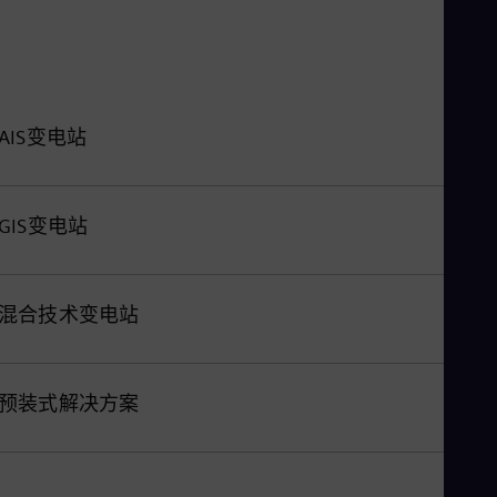
Eng
Ro
Eng
Sau
Eng
Ser
AIS变电站
Ser
Sin
Eng
Slo
GIS变电站
Slo
Slo
Slo
Sou
混合技术变电站
Eng
Spa
Spa
Sw
预装式解决方案
Swe
Swi
Deu
Tha
Eng