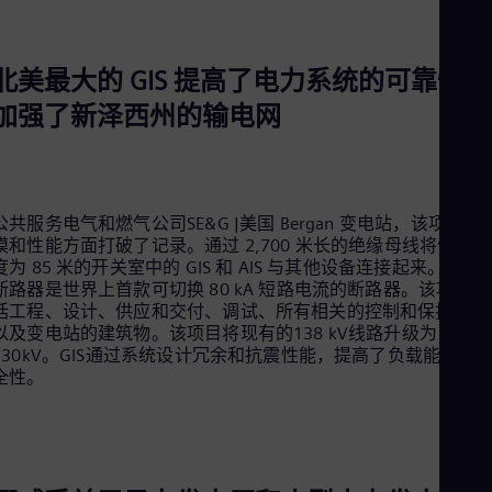
北美最大的 GIS 提高了电力系统的可靠性，
加强了新泽西州的输电网
公共服务电气和燃气公司SE&G |美国 Bergan 变电站，该项目在
模和性能方面打破了记录。通过 2,700 米长的绝缘母线将位于长
度为 85 米的开关室中的 GIS 和 AIS 与其他设备连接起来。245 k
断路器是世界上首款可切换 80 kA 短路电流的断路器。该项目包
括工程、设计、供应和交付、调试、所有相关的控制和保护设备
以及变电站的建筑物。该项目将现有的138 kV线路升级为
230kV。GIS通过系统设计冗余和抗震性能，提高了负载能力和
全性。