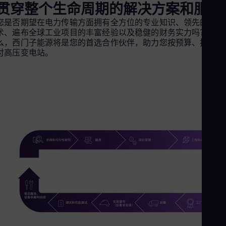
贯穿整个生命周期的解决方案和服务
Cze
Češ
您是否期望在电力传输方面拥有全方位的专业知识、领先的技
De
术、遍布全球工业项目的丰富经验以及稳健的财务实力吗？那
Dan
么，西门子能源将是您的首选合作伙伴，助力您按预算、按时交
Dom
付高压变电站。
Spa
Eg
Eng
Fin
Fin
Fra
Fre
Ge
Ger
Gh
Eng
Glo
Eng
Gr
Gre
Gu
Spa
Hu