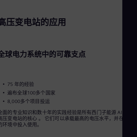
Tri
Eng
Tur
高压变电站的应用
Tur
UK 
Eng
Ukr
Ukr
Ur
全球电力系统中的可靠支点
Spa
US
Eng
Ve
Spa
Vi
75 年的经验
Vie
遍布全球100多个国家
8,000多个项目投运
全面的专业知识和数十年的实践经验是所有西门子能源 AIS 和 GI
高压变电站的核心 。 它们可以承载最高的电压水平，并在最苛
的环境中投入使用。