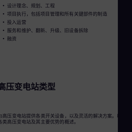
Eng
设计理念、规划、工程
Net
项目执行，包括项目管理和所有关键部件的制造
Dut
Nic
投入运营
Spa
服务和维护、翻新、升级、旧设备拆除
Nig
Eng
融资
No
Nor
Om
Eng
Pak
Eng
Pa
Spa
高压变电站类型
Per
Spa
Phi
Eng
Po
Pol
为高压变电站提供各类开关设备，以及灵活的解决方案。以下是
Por
各类高压变电站及其主要优势的概述。
Por
Qa