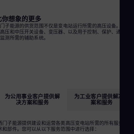
Eng
Ind
Bah
比你想象的更多
Ira
Eng
西门子能源的供货范围不仅是变电站运行所需的高压设备。它还
Isr
括高压和中压开关设备、变压器、以及用于控制、保护、通信和
Heb
态监测所需的辅助系统。
Ita
Ital
Ivo
Eng
Ja
Jap
Ka
Kaz
Kor
Kor
为公用事业客户提供解
为工业客户提供解决方
Ku
决方案和服务
案和服务
Eng
Mal
Eng
Me
西门子能源提供建设和运营各类高压变电站所需的所有服务、技
Spa
术和部件。您可以从以下服务范围中进行选择：
Mo