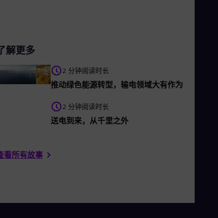
Eng
Ro
Eng
Sau
Eng
了解更多
Ser
Ser
2 分钟阅读时长
Sin
Eng
推动绿色能源转型，输电领域大有作为
Slo
Slo
2 分钟阅读时长
Slo
送电到来，从千里之外
Slo
Sou
Eng
Spa
查看所有故事
Spa
Sw
Swe
Swi
Deu
Tha
Eng