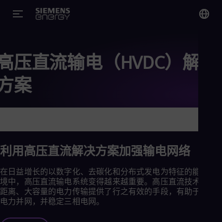
您
Chi
高压直流输电（HVDC）解决
Chi
方案
Glo
Eng
利用高压直流解决方案加强输电网络
Alg
在日益增长的以数字化、去碳化和分布式发电为特征的能源环
Eng
境中，高压直流输电系统变得越来越重要。高压直流技术为远
Arg
距离、大容量的电力传输提供了行之有效的手段，有助于绿色
Spa
电力并网，并稳定三相电网。
Aus
Eng