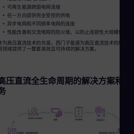
Eng
Ind
可再生能源跨国电网连接
Bah
任一方向提供完全受控的供电
Ira
异步电网和不同频率电网的连接
Eng
Isr
性能改善和交流电网的防火墙，以防止连锁性大规模停电
Heb
Ita
作为高压直流技术的先驱，西门子能源为高压直流技术的所有应
Ital
用领域提供了一整套高效且可持续的解决方案。
Ivo
Eng
Ja
Jap
Ka
高压直流全生命周期的解决方案和服
Kaz
Kor
务
Kor
Ku
Eng
Mal
Eng
Me
Spa
Mo