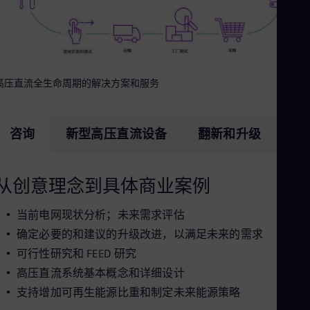
Eng
Net
Dut
Nic
Spa
Nig
高压直流全生命周期的解决方案和服务
Eng
No
Nor
Om
咨询
新型高压直流设备
翻新和升级
服
Eng
Pak
Eng
Pa
从创意理念到具体商业案例
Spa
Per
当前电网现状分析；未来需求评估
Spa
Phi
确定必要的和建议的升级改进，以满足未来的需求
Eng
可行性研究和 FEED 研究
Po
Pol
高压直流系统基本概念和详细设计
Por
支持增加可再生能源比重和制定未来能源策略
Por
Qa