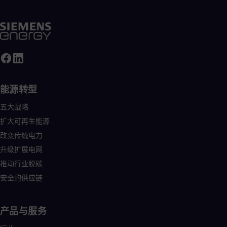
Tri
Eng
Tur
Tur
UK 
Eng
Ukr
Ukr
Ur
能源转型
Spa
US
五大战略
Eng
Ve
扩大可再生能源
Spa
改变传统电力
Vi
Vie
升级扩展电网
推动行业脱碳
安全的供应链
产品与服务