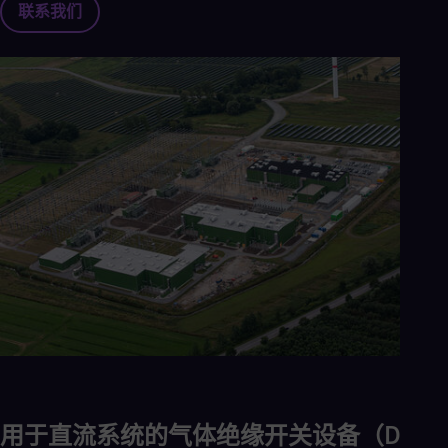
Aus
联系我们
Deu
Ba
Eng
Be
Fre
Bol
Spa
Bra
Por
Bul
Bul
Ca
Eng
Chi
Spa
Chi
Chi
Co
Spa
Cos
Spa
Cro
用于直流系统的气体绝缘开关设备（DC
Cro