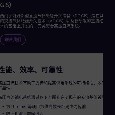
Cze
GIS）
Češ
De
西门子能源新型直流气体绝缘开关设备（DC GIS）是在其成熟
Dan
的交流气体绝缘开关技术（AC GIS）以及新研发的直流绝缘技
Dom
术的基础上开发的，完美契合高压直流系统。
Spa
Eg
Eng
联系我们
Fin
Fin
Fra
Fre
Ge
Ger
性能、效率、可靠性
Gh
Eng
Glo
高压直流技术有助于支持和提高供电系统的可持续性、效率以及
Eng
可靠性。
Gr
Gre
高压直流输电系统通过以下方面补充了现有的交流基础设施：
Gu
Spa
为 Ultranet 等项目提供高效长距离电力传输
Hu
陆上和海上电网接入