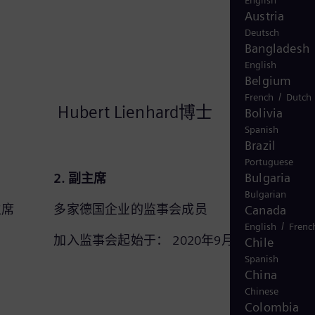
English
Austria
Deutsch
Bangladesh
English
Belgium
/
French
Dutch
Hubert Lienhard博士
Bolivia
Spanish
Brazil
Portuguese
Bulgaria
2. 副主席
Bulgarian
主席
多家德国企业的监事会成员
Canada
/
English
Frenc
加入监事会起始于： 2020年9月25日
Chile
Spanish
China
Chinese
Colombia