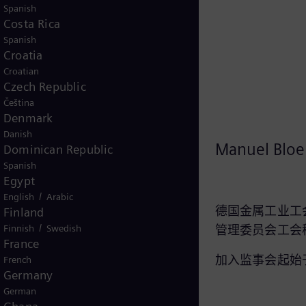
Spanish
英文简历
Costa Rica
Spanish
Croatia
Croatian
Czech Republic
Čeština
Denmark
Danish
Manfred Bäreis*
Manuel Blo
Dominican Republic
Spanish
Egypt
/
English
Arabic
德国金属工业工
Finland
西门子能源全球有限公司劳工委员
/
Finnish
Swedish
管理委员会工会
会主席
France
加入监事会起始于
French
加入监事会起始于：2020年11月10
Germany
日
German