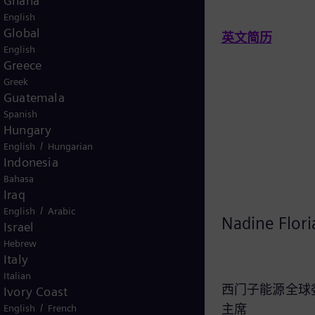
Ghana
English
Global
英文简历
English
英文简历
Greece
Greek
Guatemala
Spanish
Hungary
/
English
Hungarian
Indonesia
Bahasa
Iraq
/
English
Arabic
Andreas Feldmüller博士*
Nadine Flor
Israel
Hebrew
Italy
Italian
西门子能源专家社区经理兼西门子
西门子能源全球
Ivory Coast
/
能源全球有限公司中央发言人委员
主席
English
French