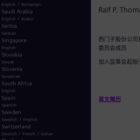
/
English
Romanian
Matthias Rebellius
Ralf P. Th
Saudi Arabia
/
English
Arabic
Serbia
Serbian
西门子股份公司管理委员会成员兼
西门子股份公司
Singapore
西门子智能基础设施集团首席执行
委员会成员
English
Slovakia
官
加入监事会起始于
Slovak
Slovenia
加入监事会起始于：2020年9月25日
Slovenian
South Africa
English
Spain
英文简历
Spanish
英文简历
Sweden
/
Swedish
English
Switzerland
/
/
Deutsch
French
Italian