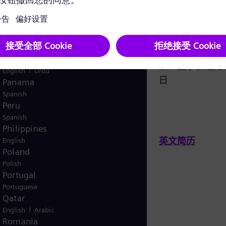
English
Norway
/
Norwegian
English
德国金属工业协会董事会首席财务
Voltalia SA董
Oman
官兼执行委员会成员
Ltd.总裁
/
English
Arabic
Pakistan
加入监事会起始于： 2020年11月10
加入监事会起始于：
/
English
Urdu
日
日
Panama
Spanish
Peru
Spanish
Philippines
英文简历
英文简历
English
Poland
Polish
Portugal
Portuguese
Qatar
/
English
Arabic
Romania