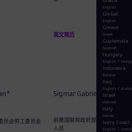
Ghana
English
Global
English
Greece
英文简历
Greek
Guatemala
Spanish
Hungary
/
English
Hunga
Indonesia
Bahasa
Iraq
/
English
Arabi
ian*
Sigmar Gabriel
Israel
Hebrew
Italy
Italian
前德国联邦政府部长、作家、宣
委员会劳工委员会
Ivory Coast
人员
/
English
Frenc