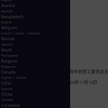
English
Austria
Deutsch
Bangladesh
English
Belgium
/
/
French
Dutch
Deutsch
Robert Kensbock*
Bolivia
Spanish
Brazil
Portuguese
Bulgaria
1. 副主席
Bulgarian
西门子能源全球有限公司中央劳工委员会
Canada
/
English
French
加入监事会起始于：2020年11月10日
Chile
Spanish
China
Chinese
Colombia