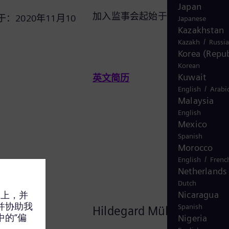
Japan
加入监事会起始于：2020年9月2
2020年11月10
Japanese
Kazakhstan
/
Kazakh
Russi
Korea (Repub
Korean
Kuwait
英文简历
/
English
Arabi
Malaysia
English
Mexico
Spanish
Morocco
/
English
Frenc
Netherlands
Dutch
Nicaragua
Spanish
lliez
Hildegard Müller
Nigeria