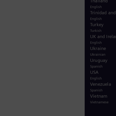
Thailand
English
Trinidad an
English
Turkey
Turkish
UK and Irel
English
Ukraine
Ukrainian
Uruguay
Spanish
USA
English
Venezuela
Spanish
Vietnam
Vietnamese