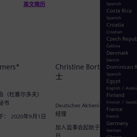
英文简历
Spanish
Costa Rica
Spanish
Croatia
Croatian
Czech Repub
Čeština
Denmark
Danish
emers*
Christine Bortenlänger 
Dominican R
Spanish
士
Egypt
/
English
Arabi
会（杜塞尔多夫）
Finland
/
秘书
Finnish
Swedi
Deutsches Aktieninstitut e.V.
France
经理
： 2020年9月1日
French
Germany
加入监事会起始于： 2020年9月2
German
日