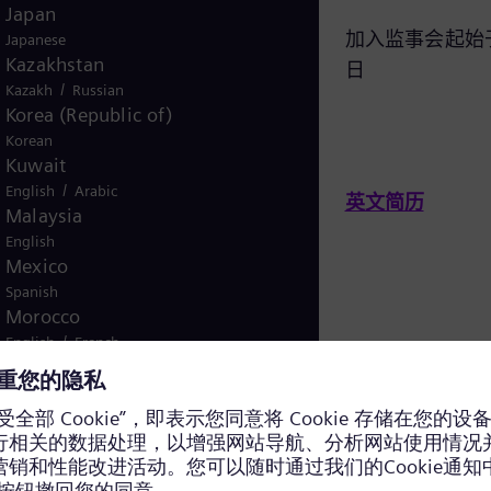
Japan
会主席
加入监事会起始于：
Japanese
Kazakhstan
加入监事会起始于：2020年11月10
日
/
Kazakh
Russian
日
Korea (Republic of)
Korean
Kuwait
/
English
Arabic
英文简历
Malaysia
英文简历
English
Mexico
Spanish
Morocco
/
English
French
Netherlands
Dutch
Nicaragua
Spanish
Jürgen Kerner*
Laurence Mu
Nigeria