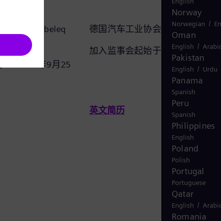
English
Norway
/
Norwegian
En
事会主席兼Globeleq
德国汽车工业协会管理委员会主
Oman
/
English
Arabi
加入监事会起始于：2020年9月2
Pakistan
 2020年9月25
/
English
Urdu
Panama
Spanish
Peru
英文简历
Spanish
Philippines
English
Poland
Polish
Portugal
Portuguese
Qatar
/
English
Arabi
Romania