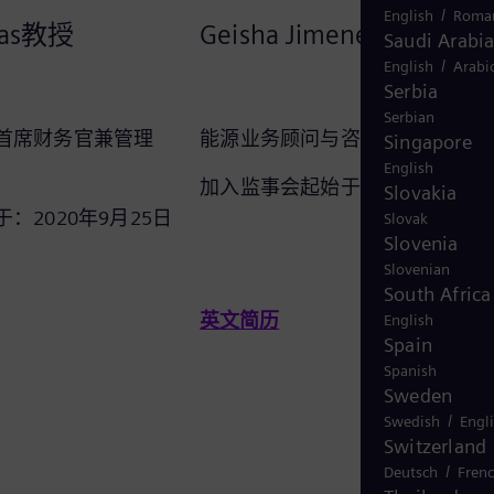
/
English
Roma
omas教授
Geisha Jimenez Williams
Saudi Arabi
/
English
Arabi
Serbia
Serbian
首席财务官兼管理
能源业务顾问与咨询师
Singapore
English
加入监事会起始于：2020年9月2
Slovakia
：2020年9月25日
Slovak
Slovenia
Slovenian
South Africa
英文简历
English
Spain
Spanish
Sweden
/
Swedish
Engl
Switzerland
/
Deutsch
Fren