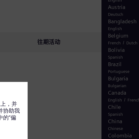
English
Austria
Deutsch
Bangladesh
English
Belgium
往期活动
/
French
Dutch
Bolivia
Spanish
Brazil
Portuguese
Bulgaria
Bulgarian
Canada
/
English
Frenc
Chile
Spanish
结果。
China
Chinese
Colombia