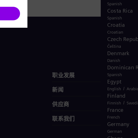
Spanish
Costa Rica
Spanish
Croatia
Croatian
Czech Repub
Čeština
联系我们
Denmark
Danish
Dominican R
职业发展
Spanish
Egypt
/
English
Arabi
新闻
Finland
/
Finnish
Swedi
供应商
France
French
联系我们
Germany
German