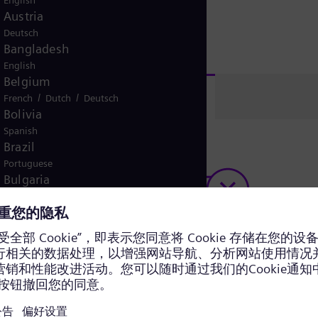
English
Austria
Deutsch
Bangladesh
English
Belgium
预告
/
/
French
Dutch
Deutsch
Bolivia
Spanish
Brazil
Portuguese
Bulgaria
Bulgarian
Canada
/
English
French
Chile
Spanish
抱歉，没有与搜索条件匹配的
China
Chinese
Colombia