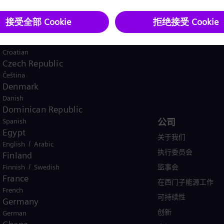
Spanish
Costa Rica
Spanish
Croatia
Croatian
Czech Republic
Čeština
China
Denmark
Danish
Dominican Republic
Spanish
产品与服务
公司
Egypt
行业
关于我们
/
English
Arabic
案例
执行委员会
Finland
/
Finnish
产品
Swedish
监事会
France
服务
在西门子能源工作
French
培训
可持续性
Germany
创新
German