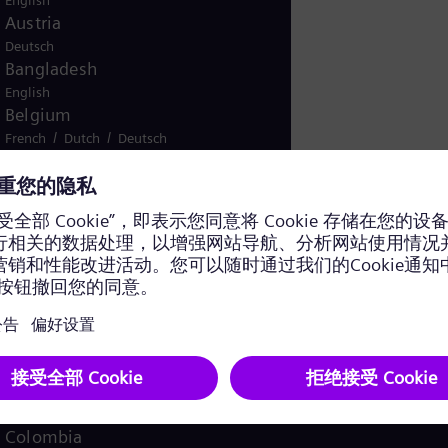
English
Austria
Deutsch
Bangladesh
English
Belgium
/
/
French
Dutch
Deutsch
Bolivia
Spanish
Brazil
Portuguese
Bulgaria
Bulgarian
Canada
/
English
French
Chile
Spanish
China
China
Chinese
Colombia