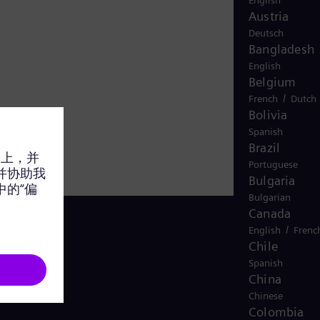
English
Austria
Deutsch
Bangladesh
English
Belgium
/
French
Dutch
Bolivia
Spanish
Brazil
Portuguese
Bulgaria
Bulgarian
Canada
/
English
Frenc
Chile
Spanish
联系我们
China
Chinese
Colombia