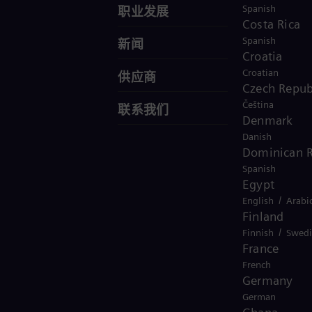
Spanish
职业发展
Costa Rica
Spanish
新闻
Croatia
Croatian
供应商
Czech Repub
Čeština
联系我们
Denmark
Danish
Dominican R
Spanish
Egypt
/
English
Arabi
Finland
/
Finnish
Swedi
France
French
Germany
German