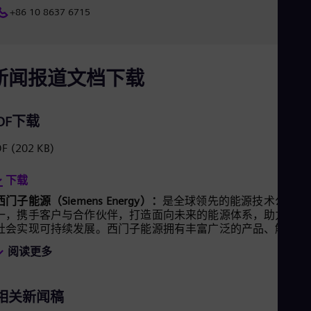
Eng
+86 10 8637 6715
Ind
Bah
Ira
Eng
Isr
新闻报道文档下载
Heb
Ita
Ital
DF下载
Ivo
Eng
Ja
DF
(202 KB)
Jap
Ka
下载
Kaz
Kor
西门子能源（Siemens Energy）：
是全球领先的能源技术公司之
Kor
一，携手客户与合作伙伴，打造面向未来的能源体系，助力全球
Ku
社会实现可持续发展。西门子能源拥有丰富广泛的产品、解决方
Eng
案和服务，覆盖从发电、输电、储能到低碳工业几乎全部的能源
阅读更多
Mal
价值链。西门子能源的业务组合涵盖传统和可再生能源技术，如
Eng
燃气轮机、蒸汽轮机、以氢气驱动的混合动力发电厂、发电机与
Me
变压器等。在风电领域，西门子能源依托旗下的西门子歌美飒可
Spa
相关新闻稿
再生能源公司（SGRE）在全球可再生能源市场居于引领地位。
Mo