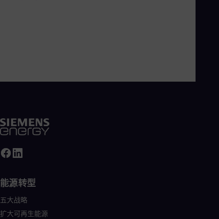
Eng
Ro
Eng
Sau
Eng
Ser
Ser
Sin
Eng
Slo
Slo
Slo
Slo
Sou
Eng
Spa
Spa
Sw
Swe
能源转型
Swi
Deu
五大战略
Tha
扩大可再生能源
Eng