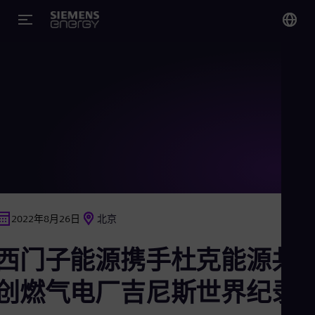
您
Chi
Chi
Glo
Eng
2022年8月26日
北京
Alg
西门子能源携手杜克能源共
Eng
Arg
Spa
创燃气电厂吉尼斯世界纪录
Aus
Eng