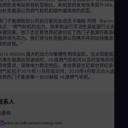
Cze
肯燃机发电站现有机型相比，本机型的发电效率提升34%，将成
Češ
为杜克能源公司燃气轮机机组中最高效的机型。
De
Dan
西门子能源股份公司执行委员会成员卡瑞姆·阿明（Karim Amin
Dom
表示：“燃气轮机的出力、效率和运行灵活性是能源行业去碳化
Spa
关键因素。创下吉尼斯世界纪录印证了西门子能源在能源技术领
Eg
域的领先实力。我们将与杜克能源公司携手共同加快推进净零排
Eng
放的进程。”
Fin
Fin
SGT6-9000HL强大的出力与敏捷性相得益彰。当太阳能或风能等
Fra
可再生能源出现波动时，HL级燃气轮机可以及时发电并网，满
Fre
用电需求，保障电力稳定供应。本台荣获吉尼斯世界纪录认证的
Ge
燃气轮机于2019年11月完成交付，2020年4月首次点火运行。
Ger
也是西门子能源第一台60赫兹 HL级燃气轮机。
Gh
Eng
Glo
Eng
联系人
Gr
Gre
Gu
伍泰有
Spa
press.se.cn@siemens-energy.com
Hu