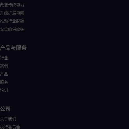
Tri
改变传统电力
Eng
Tur
升级扩展电网
Tur
推动行业脱碳
UK 
安全的供应链
Eng
Ukr
Ukr
Ur
产品与服务
Spa
US
行业
Eng
案例
Ve
Spa
产品
Vi
服务
Vie
培训
公司
关于我们
执行委员会