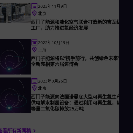
估算，全球发电量的六分之一是基于西门子能源的技术。西门子
Eng
能源于2020年5月实现独立自主运营，同年9月在德国法兰克福
2023年11月9日
Net
券交易所上市。西门子能源在全球90多个国家和地区拥有约9.6
北京
Dut
名员工，并在2023财年实现营收310亿欧元。
Nic
西门子能源和液化空气联合打造新的吉瓦级电解
Spa
工厂，助力推进氢经济发展
Nig
Eng
No
2022年10月19日
Nor
上海
Om
西门子能源将以“携手前行，共创绿色未来”为主
Eng
全新亮相第六届进博会
Pak
Eng
Pa
2023年9月26日
Spa
Per
北京
Spa
西门子能源向法国诺曼底大型可再生氢生产项目
Phi
供电解水制氢设备：通过利用可再生氢，每年减
Eng
等量二氧化碳排放25万吨
Po
Pol
Por
Por
查看所有新闻稿
Qa