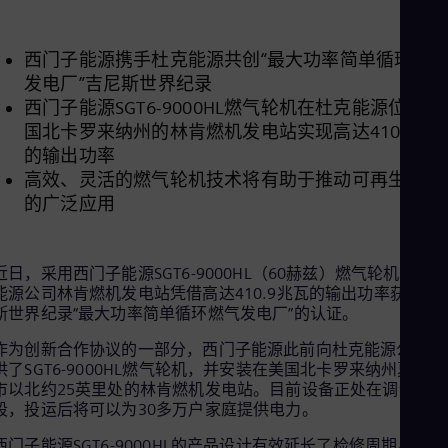
Aus
Deu
Ba
西门子能源携手杜克能源共创“最大功率简单循环燃
Eng
Be
发电厂”吉尼斯世界纪录
Fre
西门子能源SGT6-9000HL燃气轮机在杜克能源位于美
Bol
国北卡罗来纳州的林肯燃机发电站实现高达410.9兆
Spa
的输出功率
Bra
高效、灵活的燃气轮机技术将有助于推动可再生能源
Por
Bul
的广泛应用
Bul
Ca
Eng
Chi
近日，采用西门子能源SGT6-9000HL（60赫兹）燃气轮机的杜
Spa
能源公司林肯燃机发电站凭借高达410.9兆瓦的输出功率获得吉
Chi
斯世界纪录“最大功率简单循环燃气发电厂”的认证。
Chi
Co
作为创新合作协议的一部分，西门子能源此前向杜克能源公司提
Spa
供了SGT6-9000HL燃气轮机，并安装在美国北卡罗来纳州夏洛特
Cos
市以北约25英里处的林肯燃机发电站。目前设备正处在调试阶
Spa
段，投运后将可以为30多万户家庭提供电力。
Cro
Cro
西门子能源SGT6-9000HL的产品设计有效延长了检修周期。与林