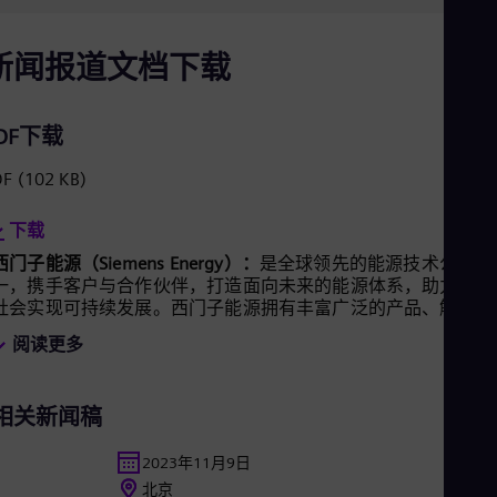
Eng
Net
Dut
新闻报道文档下载
Nic
Spa
Nig
DF下载
Eng
No
DF
(102 KB)
Nor
Om
Eng
下载
Pak
西门子能源（Siemens Energy）：
是全球领先的能源技术公司之
Eng
一，携手客户与合作伙伴，打造面向未来的能源体系，助力全球
Pa
社会实现可持续发展。西门子能源拥有丰富广泛的产品、解决方
Spa
Per
案和服务，覆盖从发电、输电、储能到低碳工业几乎全部的能源
阅读更多
Spa
价值链。西门子能源的业务组合涵盖传统和可再生能源技术，如
Phi
燃气轮机、蒸汽轮机、以氢气驱动的混合动力发电厂、发电机与
Eng
变压器等。在风电领域，西门子能源依托旗下的西门子歌美飒可
Po
相关新闻稿
再生能源公司（SGRE）在全球可再生能源市场居于引领地位。
Pol
估算，全球发电量的六分之一是基于西门子能源的技术。西门子
Por
能源于2020年5月实现独立自主运营，同年9月在德国法兰克福
2023年11月9日
Por
券交易所上市。西门子能源在全球90多个国家和地区拥有约9.6
北京
Qa