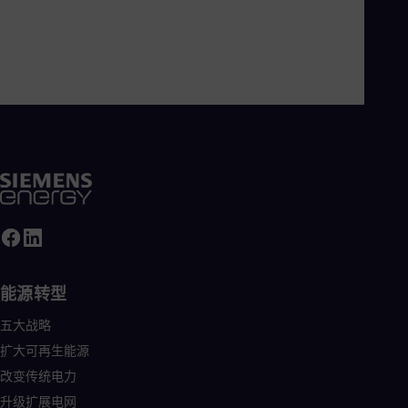
Tri
Eng
Tur
Tur
UK 
Eng
Ukr
Ukr
Ur
Spa
US
Eng
Ve
Spa
Vi
Vie
能源转型
五大战略
扩大可再生能源
改变传统电力
升级扩展电网