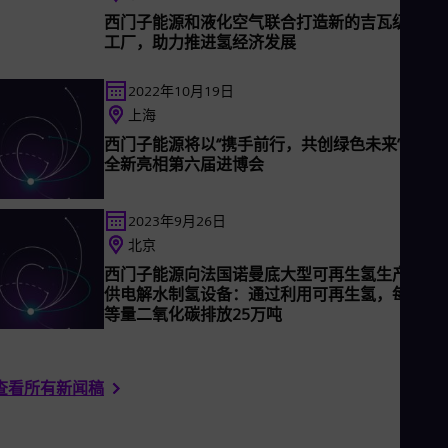
名员工，并在2023财年实现营收310亿欧元。
Eng
西门子能源和液化空气联合打造新的吉瓦级电解
Ro
工厂，助力推进氢经济发展
Eng
Sau
2022年10月19日
Eng
Ser
上海
Ser
西门子能源将以“携手前行，共创绿色未来”为主
Sin
全新亮相第六届进博会
Eng
Slo
Slo
2023年9月26日
Slo
北京
Slo
Sou
西门子能源向法国诺曼底大型可再生氢生产项目
Eng
供电解水制氢设备：通过利用可再生氢，每年减
Spa
等量二氧化碳排放25万吨
Spa
Sw
Swe
Swi
查看所有新闻稿
Deu
Tha
Eng