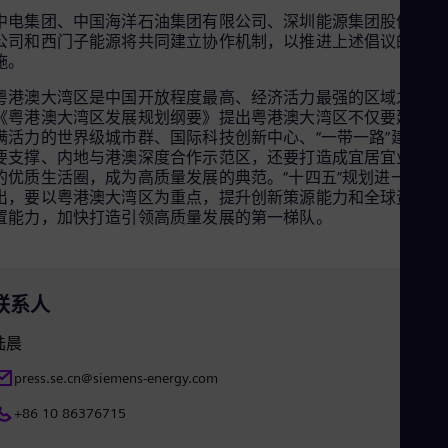
Eng
中电集团、中国海洋石油集团有限公司、深圳能源集团股份有限
Ind
公司和西门子能源将共同建立协作机制，以推进上述倡议的实
Bah
Ira
施。
Eng
粤港澳大湾区是中国开放程度最高、经济活力最强的区域之一。
Isr
《粤港澳大湾区发展规划纲要》提出粤港澳大湾区不仅要建成充
Heb
Ita
满活力的世界级城市群、国际科技创新中心、“一带一路”建设的
Ital
要支撑、内地与港澳深度合作示范区，还要打造成宜居宜业宜游
Ivo
的优质生活圈，成为高质量发展的典范。“十四五”规划进一步提
Eng
出，要以粤港澳大湾区为重点，提升创新策源能力和全球资源配
Ja
置能力，加快打造引领高质量发展的第一梯队。
Jap
Ka
Kaz
Kor
联系人
Kor
Ku
陆晨
Eng
Mal
press.se.cn@siemens-energy.com
Eng
Me
+86 10 86376715
Spa
Mo