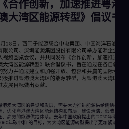
《合作创新，加速推进粤港
Aus
Deu
Ba
澳大湾区能源转型》倡议书
Eng
Be
Fre
Bol
Spa
4月28日，西门子能源联合中电集团、中国海洋石油集团
Bra
有限公司、深圳能源集团股份有限公司举办能源企业领导
Por
Bul
人视频圆桌会议，并共同发布《合作创新，加速推进粤港
Bul
澳大湾区能源转型》联合倡议书，旨在通过在各自领域中
Ca
的努力并通过建立和加强开放、包容和共赢的国际合作，
Eng
积极推进粤港澳大湾区的能源转型，为粤港澳大湾区实现
Chi
Spa
其发展目标做出贡献。
Chi
Chi
Co
粤港澳大湾区的建设和发展，需要大力推进能源供给侧结构性改
Spa
革，优化粤港澳大湾区能源结构和布局，建设清洁、低碳、安
Cos
全、高效的能源供给体系。去年中国政府提出的“2030年碳达峰
Spa
Cro
2060年碳中和”的目标，为大湾区能源转型提出了更加紧迫的要
Cro
求。