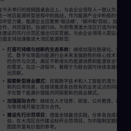
Cze
在今天举行的视频圆桌会议上，与会企业领导人一致认为，应对
Češ
De
这一地区能源转型进程中的挑战，作为能源产业中积极的参与者
Dan
和中坚力量，能源企业应聚焦“碳达峰”、“碳中和”目标，加强全
Dom
合作，共同谋划，协调行动，为把粤港澳大湾区打造为中国现代
Spa
化建设的先行示范区做出切实贡献。与会企业领导人提议从四个
Eg
方面支持加速推进大湾区能源转型：
Eng
Fin
打造可持续与创新的生态系统：
继续加强在脱碳化、分布
Fin
式、数字化等面向能源行业未来发展趋势的核心技术领域中
Fra
的合作与交流，满足不断增长的能源消费和能源安全等方面
Fre
的需求。在这一进程中，着眼于为联合国可持续发展目标做
Ge
出贡献。
Ger
探索新型商业模式：
挖掘数字技术和人工智能的潜力，定义
Gh
新的应用场景，在继续推进各自既有的业务试点的同时，携
Eng
手在整个能源价值链共同探索新的商业模式。
Glo
Eng
加强国际合作：
继续在人才培养、研发、公共教育、社会参
Gr
与等领域开展交流与合作。
Gre
建设先行示范项目：
借鉴全球最佳实践，分享各自成功经
Gu
验，在大湾区合作建设标杆示范项目，为中国制定脱碳路线
Spa
Hu
图提供富有价值的参考。