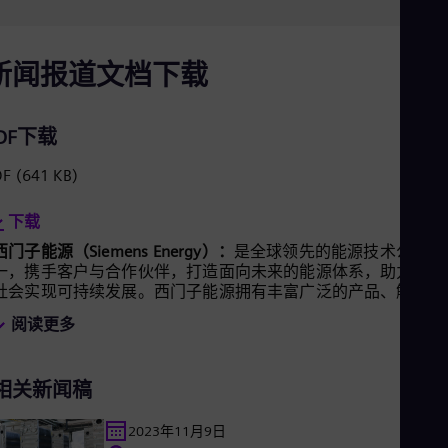
Eng
Ind
Bah
Ira
新闻报道文档下载
Eng
Isr
Heb
DF下载
Ita
Ital
Ivo
DF
(641 KB)
Eng
Ja
下载
Jap
Ka
西门子能源（Siemens Energy）：
是全球领先的能源技术公司之
Kaz
一，携手客户与合作伙伴，打造面向未来的能源体系，助力全球
Kor
社会实现可持续发展。西门子能源拥有丰富广泛的产品、解决方
Kor
案和服务，覆盖从发电、输电、储能到低碳工业几乎全部的能源
阅读更多
Ku
价值链。西门子能源的业务组合涵盖传统和可再生能源技术，如
Eng
燃气轮机、蒸汽轮机、以氢气驱动的混合动力发电厂、发电机与
Mal
变压器等。在风电领域，西门子能源依托旗下的西门子歌美飒可
Eng
相关新闻稿
再生能源公司（SGRE）在全球可再生能源市场居于引领地位。
Me
估算，全球发电量的六分之一是基于西门子能源的技术。西门子
Spa
能源于2020年5月实现独立自主运营，同年9月在德国法兰克福
2023年11月9日
Mo