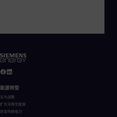
Eng
Ro
Eng
Sau
Eng
Ser
Ser
Sin
Eng
Slo
Slo
Slo
Slo
Sou
Eng
Spa
Spa
能源转型
Sw
Swe
五大战略
Swi
扩大可再生能源
Deu
Tha
改变传统电力
Eng