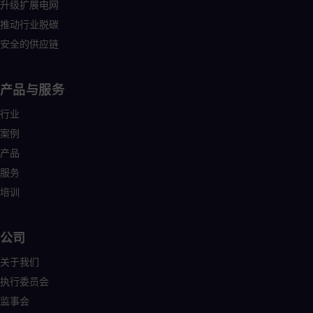
Tri
升级扩展电网
Eng
推动行业脱碳
Tur
安全的供应链
Tur
UK 
Eng
Ukr
产品与服务
Ukr
Ur
行业
Spa
案例
US
Eng
产品
Ve
服务
Spa
Vi
培训
Vie
公司
关于我们
执行委员会
监事会