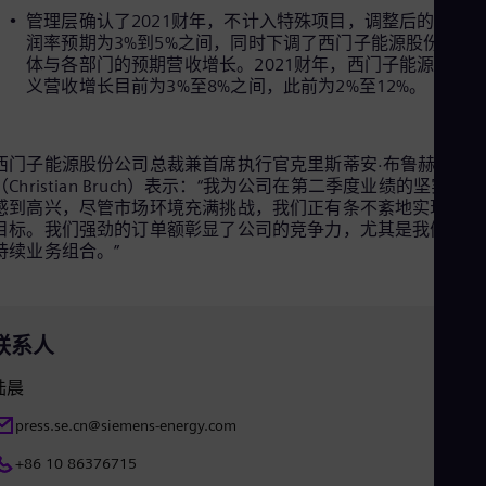
Cze
管理层确认了2021财年，不计入特殊项目，调整后的EBITA
Češ
润率预期为3%到5%之间，同时下调了西门子能源股份公司
De
体与各部门的预期营收增长。2021财年，西门子能源预期
Dan
义营收增长目前为3%至8%之间，此前为2%至12%。
Dom
Spa
Eg
Eng
西门子能源股份公司总裁兼首席执行官克里斯蒂安·布鲁赫
Fin
（Christian Bruch）表示：“我为公司在第二季度业绩的坚实表现
Fin
感到高兴，尽管市场环境充满挑战，我们正有条不紊地实现年度
Fra
目标。我们强劲的订单额彰显了公司的竞争力，尤其是我们的可
Fre
持续业务组合。”
Ge
Ger
Gh
Eng
联系人
Glo
Eng
Gr
陆晨
Gre
press.se.cn@siemens-energy.com
Gu
Spa
+86 10 86376715
Hu