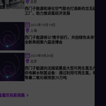
券交易所上市。西门子能源在全球90多个国家和地区拥有约9.6
北京
Eng
名员工，并在2023财年实现营收310亿欧元。
Net
西门子能源和液化空气联合打造新的吉瓦级电解
Dut
工厂，助力推进氢经济发展
Nic
Spa
Nig
2022年10月19日
Eng
上海
No
西门子能源将以“携手前行，共创绿色未来”为主
Nor
全新亮相第六届进博会
Om
Eng
Pak
2023年9月26日
Eng
Pa
北京
Spa
西门子能源向法国诺曼底大型可再生氢生产项目
Per
供电解水制氢设备：通过利用可再生氢，每年减
Spa
等量二氧化碳排放25万吨
Phi
Eng
Po
Pol
查看所有新闻稿
Por
Por
Qa