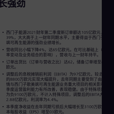
长强劲
Aus
Deu
Ba
Eng
Be
Fre
Bol
西门子能源2021财年第二季度新订单额达105亿欧元，增长
Spa
39%，大大高于上一财年同期水平，主要得益于西门子歌美
Bra
飒可再生能源的强劲业绩增长。
Por
营收同比小幅下降4%，达65亿欧元。在可比基础上（排除
Bul
率变动及业务组合的影响），营收与上一财年持平。
Bul
Ca
订单出货比（订单与营收之比）达62，储备订单增至842亿
Eng
欧元。
Chi
调整后的息税摊销前利润（EBITA）为97亿欧元，较去年同
Spa
Chi
的8800万欧元实现大幅提升，去年同期主要受到了由新冠
Chi
情与西门子歌美飒可再生能源业务重大项目的相关影响。本
Co
季度运营盈利能力有所改善，表现稳健。由于特殊项目总计
Spa
为负9100万欧元，不计入特殊项目，调整后的EBITA大幅增
Cos
2.88亿欧元，利润率为4.4%。
Spa
本季度净收益在去年同期亏损后大幅增长至3100万欧元；
Cro
本每股收益（EPS）增至03欧元。
Cro