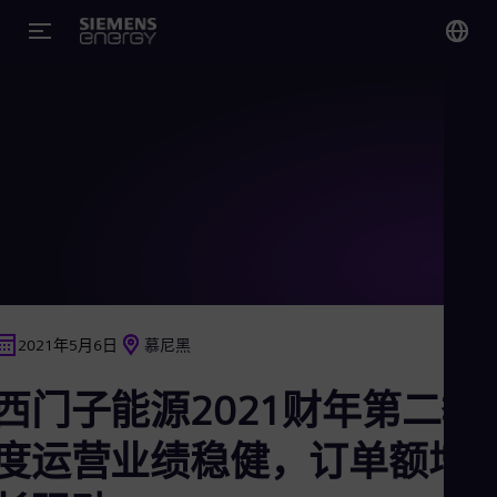
您
Chi
Chi
Glo
Eng
2021年5月6日
慕尼黑
Alg
西门子能源2021财年第二季
Eng
Arg
Spa
度运营业绩稳健，订单额增
Aus
Eng