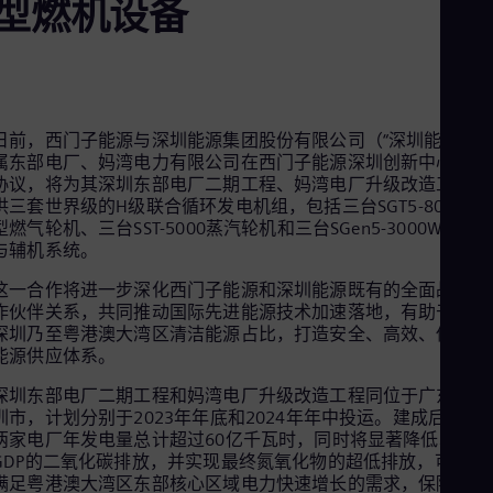
型燃机设备
Aus
Deu
Ba
Eng
Be
Fre
Bol
日前，西门子能源与深圳能源集团股份有限公司（“深圳能源”）
Spa
属东部电厂、妈湾电力有限公司在西门子能源深圳创新中心签署
Bra
协议，将为其深圳东部电厂二期工程、妈湾电厂升级改造工程提
Por
供三套世界级的H级联合循环发电机组，包括三台SGT5-8000H
Bul
型燃气轮机、三台SST-5000蒸汽轮机和三台SGen5-3000W发电
Bul
与辅机系统。
Ca
Eng
这一合作将进一步深化西门子能源和深圳能源既有的全面战略合
Chi
作伙伴关系，共同推动国际先进能源技术加速落地，有助于提升
Spa
深圳乃至粤港澳大湾区清洁能源占比，打造安全、高效、低碳的
Chi
能源供应体系。
Chi
Co
深圳东部电厂二期工程和妈湾电厂升级改造工程同位于广东省深
Spa
圳市，计划分别于2023年年底和2024年年中投运。建成后，预
Cos
两家电厂年发电量总计超过60亿千瓦时，同时将显著降低单位
Spa
GDP的二氧化碳排放，并实现最终氮氧化物的超低排放，可有效
Cro
满足粤港澳大湾区东部核心区域电力快速增长的需求，保障区域
Cro