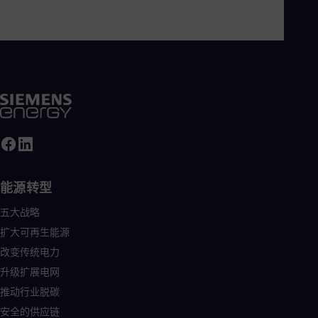
Eng
Ro
Eng
Sau
Eng
Ser
Ser
Sin
Eng
Slo
Slo
Slo
Slo
能源转型
Sou
Eng
五大战略
Spa
Spa
扩大可再生能源
Sw
改变传统电力
Swe
Swi
升级扩展电网
Deu
推动行业脱碳
Tha
Eng
安全的供应链