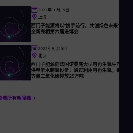
Eng
Net
2022年10月19日
Dut
上海
Nic
西门子能源将以“携手前行，共创绿色未来”为主
Spa
Nig
全新亮相第六届进博会
Eng
No
2023年9月26日
Nor
Om
北京
Eng
西门子能源向法国诺曼底大型可再生氢生产项目
Pak
供电解水制氢设备：通过利用可再生氢，每年减
Eng
等量二氧化碳排放25万吨
Pa
Spa
Per
Spa
查看所有新闻稿
Phi
Eng
Po
Pol
Por
Por
Qa