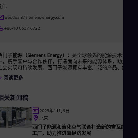
Eng
段伟
Ind
Bah
wei.duan@siemens-energy.com
Ira
Eng
+86-10 8637 6722
Isr
Heb
Ita
Ital
Ivo
西门子能源（Siemens Energy）：
是全球领先的能源技术公司之
Eng
一，携手客户与合作伙伴，打造面向未来的能源体系，助力全球
Ja
社会实现可持续发展。西门子能源拥有丰富广泛的产品、解决方
Jap
案和服务，覆盖从发电、输电、储能到低碳工业几乎全部的能源
Ka
阅读更多
价值链。西门子能源的业务组合涵盖传统和可再生能源技术，如
Kaz
燃气轮机、蒸汽轮机、以氢气驱动的混合动力发电厂、发电机与
Kor
变压器等。在风电领域，西门子能源依托旗下的西门子歌美飒可
Kor
相关新闻稿
再生能源公司（SGRE）在全球可再生能源市场居于引领地位。
Ku
估算，全球发电量的六分之一是基于西门子能源的技术。西门子
Eng
能源于2020年5月实现独立自主运营，同年9月在德国法兰克福
2023年11月9日
Mal
券交易所上市。西门子能源在全球90多个国家和地区拥有约9.6
北京
Eng
名员工，并在2023财年实现营收310亿欧元。
Me
西门子能源和液化空气联合打造新的吉瓦级电解
Spa
工厂，助力推进氢经济发展
Mo