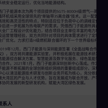
系统安全稳定运行，优化当地能源结构。
Cze
Češ
西门子能源本次为两个项目提供的SGT5-8000H级燃气—蒸汽联
De
循环机组采用全球领先的“单轴带3S离合器”技术。这一配置具备
Dan
高效和高灵活性的特点，特别适应位于负荷中心的调峰定位以及
Dom
今后进一步拓展为热电联产的需求。凭借西门子能源所具备的强
Spa
大全厂工程设计优化能力，结合项目业主单位丰富的电力项目建
Eg
设运营管理经验，双方共同针对项目的具体需求进行了定制式的
Eng
Fin
全厂优化，力求打造H级燃机联合循环的下一个世界级标杆。
Fin
2019年12月，西门子能源与深圳能源签署《全面战略合作伙伴
Fra
议》，双方将共建能源实验室，并积极拓展在能源技术研发、清
Fre
Ge
洁能源综合解决方案、智慧能源及数字化服务、绿色氢能等领域
Ger
的合作。2021年1月，西门子能源深圳创新中心落成。作为西门
Gh
子能源不断拓展的全球创新组织网络的重要组成部分，深圳创新
Eng
中心以清洁能源技术研发与创新业务开拓为核心，充分依托粤港
Glo
澳大湾区的产业与人才优势，旨在发展成为联合开放、产学研一
Eng
体协同发展的新型研发机构，赋能大湾区绿色发展。
Gr
Gre
Gu
Spa
联系人
Hu