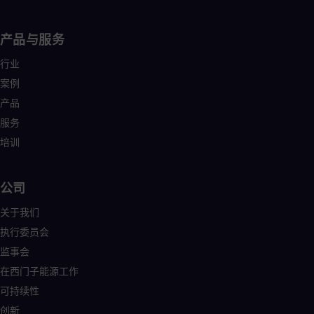
Tri
Eng
Tur
产品与服务
Tur
UK 
行业
Eng
案例
Ukr
Ukr
产品
Ur
服务
Spa
US
培训
Eng
Ve
Spa
公司
Vi
Vie
关于我们
执行委员会
监事会
在西门子能源工作
可持续性
创新