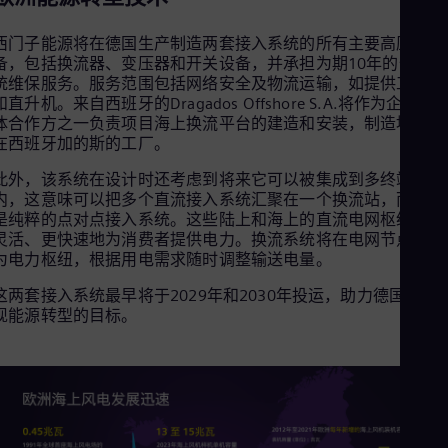
Eng
Ind
Bah
西门子能源将在德国生产制造两套接入系统的所有主要高压设
Ira
备，包括换流器、变压器和开关设备，并承担为期10年的全套系
Eng
统维保服务。服务范围包括网络安全及物流运输，如提供工作船
Isr
和直升机。来自西班牙的Dragados Offshore S.A.将作为企业联
Heb
体合作方之一负责项目海上换流平台的建造和安装，制造地为其
Ita
在西班牙加的斯的工厂。
Ital
Ivo
此外，该系统在设计时还考虑到将来它可以被集成到多终端系统
Eng
内，这意味可以把多个直流接入系统汇聚在一个换流站，而不再
Ja
是纯粹的点对点接入系统。这些陆上和海上的直流电网枢纽将更
Jap
灵活、更快速地为消费者提供电力。换流系统将在电网节点上成
Ka
为电力枢纽，根据用电需求随时调整输送电量。
Kaz
Kor
这两套接入系统最早将于2029年和2030年投运，助力德国加快
Kor
现能源转型的目标。
Ku
Eng
Mal
Eng
Me
Spa
Mo