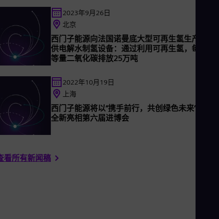
Tri
2023年9月26日
Eng
Tur
北京
Tur
西门子能源向法国诺曼底大型可再生氢生产项目
UK 
供电解水制氢设备：通过利用可再生氢，每年减
Eng
等量二氧化碳排放25万吨
Ukr
Ukr
Ur
2022年10月19日
Spa
上海
US
Eng
西门子能源将以“携手前行，共创绿色未来”为主
Ve
全新亮相第六届进博会
Spa
Vi
Vie
查看所有新闻稿