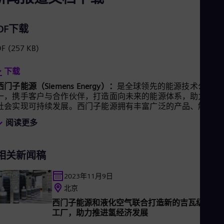
Eng
Ro
DF下载
Eng
Sau
DF
(257 KB)
Eng
Ser
Ser
下载
Sin
西门子能源（Siemens Energy）：
是全球领先的能源技术公司之
Eng
Slo
一，携手客户与合作伙伴，打造面向未来的能源体系，助力全球
Slo
社会实现可持续发展。西门子能源拥有丰富广泛的产品、解决方
Slo
案和服务，覆盖从发电、输电、储能到低碳工业几乎全部的能源
阅读更多
Slo
价值链。西门子能源的业务组合涵盖传统和可再生能源技术，如
Sou
燃气轮机、蒸汽轮机、以氢气驱动的混合动力发电厂、发电机与
Eng
变压器等。在风电领域，西门子能源依托旗下的西门子歌美飒可
Spa
相关新闻稿
再生能源公司（SGRE）在全球可再生能源市场居于引领地位。
Spa
估算，全球发电量的六分之一是基于西门子能源的技术。西门子
Sw
能源于2020年5月实现独立自主运营，同年9月在德国法兰克福
2023年11月9日
Swe
券交易所上市。西门子能源在全球90多个国家和地区拥有约9.6
北京
Swi
名员工，并在2023财年实现营收310亿欧元。
Deu
西门子能源和液化空气联合打造新的吉瓦级电解
Tha
工厂，助力推进氢经济发展
Eng