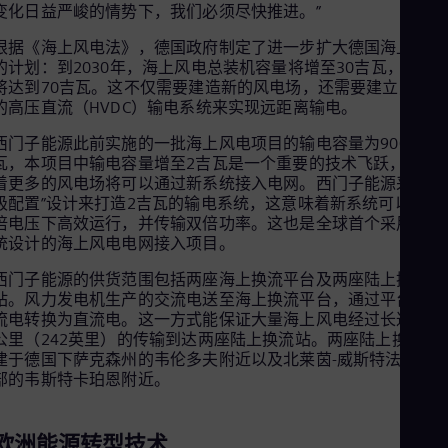
变化日益严峻的情势下，我们必须尽快推进。”
Cze
Češ
根据《海上风电法》，德国政府制定了进一步扩大德国海上风能
De
的计划：到2030年，海上风电总装机容量将增至30吉瓦，2045
Dan
将达到70吉瓦。这不仅需要建造新的风电场，还需要建立更强大
Dom
的高压直流（HVDC）输电系统来实现远距离输电。
Spa
Eg
西门子能源此前实施的一批海上风电项目的输电容量为900兆
Eng
瓦，本项目中输电容量增至2吉瓦是一个重要的技术飞跃，这意
Fin
着更多的风电场将可以通过新系统接入电网。西门子能源采用“
Fin
极配置”设计来打造2吉瓦的输电系统，这意味着新系统可以在双
Fra
倍电压下高效运行，并传输双倍功率。这也是全球首个采用新系
Fre
Ge
统设计的海上风电电网接入项目。
Ger
西门子能源的供货范围包括两座海上换流平台及两座陆上换流
Gh
站。风力发电机生产的交流电送至海上换流平台，通过平台将交
Eng
Glo
流电转换为直流电。这一方式能保证大量海上风电经过长达390
Eng
公里（242英里）的传输到达两座陆上换流站。两座陆上换流站
Gr
建于德国下萨克森州的韦伦多夫附近以及北莱茵-威斯特法伦州
Gre
部的韦斯特卡珀恩附近。
Gu
Spa
Hu
欧洲能源转型技术