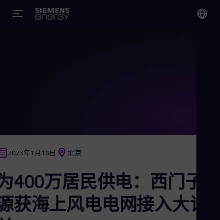
您
Chi
Chi
Glo
Eng
2023年1月18日
北京
Alg
为400万居民供电：西门子
Eng
Arg
Spa
源获海上风电电网接入大订
Aus
Eng