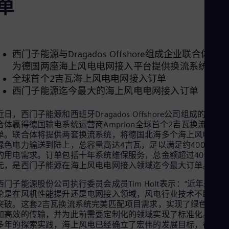
单
Aus
Deu
Ba
Eng
Be
Fre
西门子能源与Dragados Offshore组成企业联合体，将
Bol
为德国两座海上风电电网接入平台提供换流系统
Spa
全球首个2吉瓦海上风电电网接入订单
Bra
西门子能源迄今最大的海上风电电网接入订单
Por
Bul
Bul
近日，西门子能源和西班牙Dragados Offshore公司组成的企业
Ca
合体赢得德国输电系统运营商Amprion全球首个2吉瓦换流系统
Eng
单。联合体将提供两套换流系统，将德国北海多个海上风电场的
Chi
绿色电力输送到陆上，总容量高达4吉瓦，足以满足约400万居
Spa
的用电需求。订单包括十年系统维保服务，总金额超过40亿欧
Chi
元，是西门子能源在海上风电电网接入领域迄今最大订单。
Chi
Co
西门子能源股份公司执行委员会成员Tim Holt表示：“近年来，不
Spa
论是在风机性能提升还是电网接入领域，风电行业技术不断取得
Cos
突破。这套2吉瓦换流系统完美匹配项目需求，实现了绿色电力
Spa
加高效的传输，并为此前需要定制化的领域实现了标准化。经过
Cro
多年的探索实践，海上风电已经确立了宏伟的发展目标，在气候
Cro