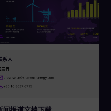
Eng
Net
Dut
Nic
Spa
Nig
Eng
No
Nor
Om
Eng
Pak
联系人
Eng
Pa
伍泰有
Spa
Per
press.se.cn@siemens-energy.com
Spa
Phi
+86 10 8637 6715
Eng
Po
Pol
Por
Por
新闻报道文档下载
Qa