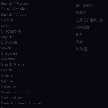
/
English
Romanian
案例
执行委员会
Saudi Arabia
产品
监事会
/
English
Arabic
Serbia
服务
在西门子能源工作
Serbian
培训
可持续性
Singapore
创新
English
Slovakia
合规
Slovak
出版物
Slovenia
Slovenian
South Africa
English
Spain
Spanish
Sweden
/
Swedish
English
Switzerland
/
/
Deutsch
French
Italian
条款
加密通信