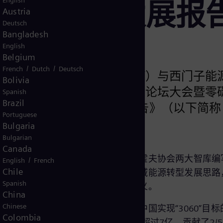
English
能源转型发展报
Austria
Deutsch
Bangladesh
English
Belgium
/
/
French
Dutch
Deutsch
公司（以下简称“国家电投”）与西门子能
Bolivia
源”）在第九届国际清洁能源论坛大会暨零
Spanish
Brazil
域绿色低碳能源转型发展报告》（以下简称
Portuguese
Bulgaria
Bulgarian
Canada
合国务院发展研究中心和德国弗劳恩霍夫协会两大智库编
/
English
French
Chile
实践的比较分析，并系统提出中国县域能源转型发展思路
Spanish
全球能源企业合作新领域具有重要意义。
China
Chinese
，是高质量发展的重要支撑，也是中国实现“3060”目标
Colombia
有丰富的资源禀赋，涵盖的人口数量超过7亿，贡献了2/