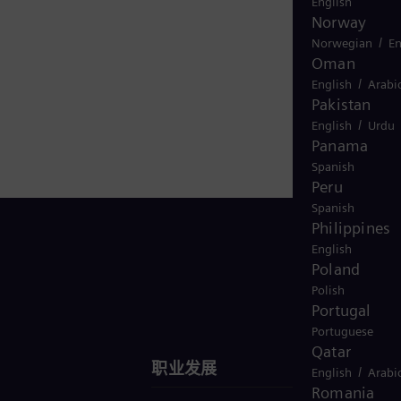
English
场居于引
Norway
实现独
/
Norwegian
En
Oman
拥有约
/
English
Arabi
Pakistan
/
English
Urdu
Panama
Spanish
Peru
Spanish
Philippines
English
Poland
Polish
联系我们
Portugal
Portuguese
Qatar
职业发展
/
English
Arabi
Romania