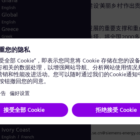
Ghana
能源转型提供借鉴与参考，为中国建设‘美丽乡村’作出
English
Global
English
型是推动气候变革和国家绿色可持续发展的重要支撑和重
Greece
到县域、推广到千家万户作为重要选择，将全国2000
Greek
Guatemala
生产、生活、生态向绿色转型的同时，促进区域内政府、
Spanish
创新转型和跨界融合发展，开拓了能源发展的崭新格局，
Hungary
实践样本。
/
English
Hungarian
Indonesia
告》以电子版形式公布于西门子能源网站:
Bahasa
Iraq
h/company/sustainability/china-county-low-carbon-ene
/
English
Arabic
Israel
Hebrew
Italy
Italian
Ivory Coast
泰有
press.se.cn@siemens-energy.
/
English
French