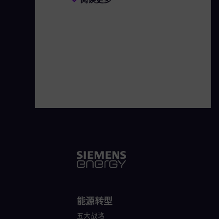
电领域，西门子能源依托旗下的西门子
领地位。据估算，全球发电量的六分之
立自主运营，同年9月在德国法兰克福
9.6万名员工，并在2023财年实现营收
能源转型
五大战略