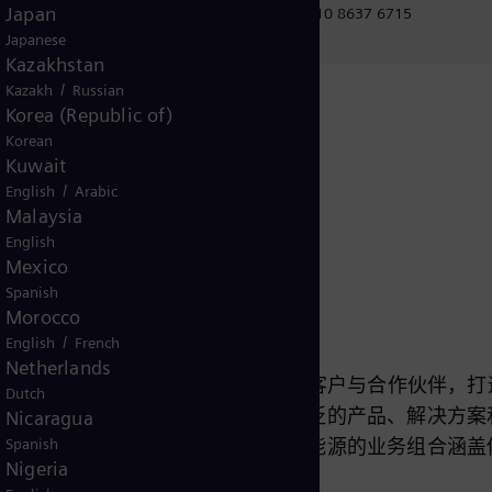
Japan
+86 10 8637 6715
Japanese
Kazakhstan
/
Kazakh
Russian
Korea (Republic of)
载
Korean
Kuwait
/
English
Arabic
Malaysia
English
Mexico
Spanish
Morocco
/
English
French
Netherlands
全球领先的能源技术公司之一，携手客户与合作伙伴，打
Dutch
可持续发展。西门子能源拥有丰富广泛的产品、解决方案
Nicaragua
Spanish
工业几乎全部的能源价值链。西门子能源的业务组合涵盖
Nigeria
轮机、以氢气驱动的混合动力发电厂、发电机与变压器等