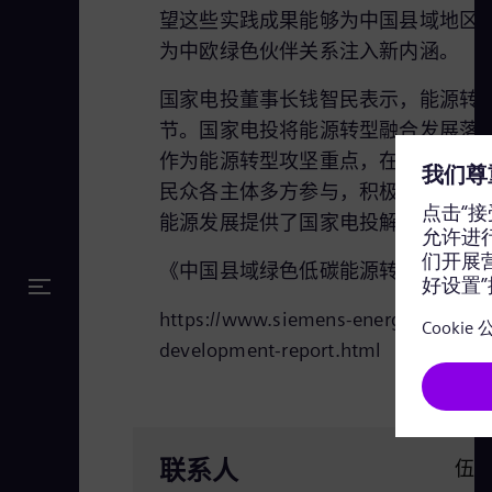
望这些实践成果能够为中国县域地区的
为中欧绿色伙伴关系注入新内涵。
国家电投董事长钱智民表示，能源转
节。国家电投将能源转型融合发展落实
作为能源转型攻坚重点，在推动县域
民众各主体多方参与，积极推进产业
能源发展提供了国家电投解决方案和
《中国县域绿色低碳能源转型发展报
https://www.siemens-energy.com/cn/z
development-report.html
联系人
伍