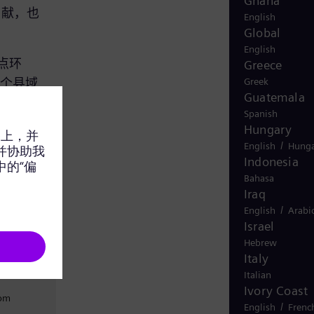
Ghana
贡献，也
English
Global
English
点环
Greece
多个县域
Greek
Guatemala
企业、
Spanish
为全球
Hungary
/
English
Hunga
Indonesia
Bahasa
Iraq
rgy-
/
English
Arabi
Israel
Hebrew
Italy
Italian
Ivory Coast
com
/
English
Frenc