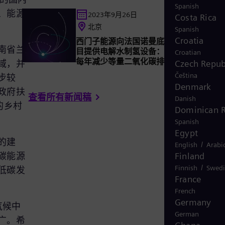
Spanish
、能源
2023年9月26日
Costa Rica
北京
Spanish
Croatia
西门子能源向法国诺曼底大型可再生氢生
南省兰
目提供电解水制氢设备：通过利用可再生
Croatian
每年减少等量二氧化碳排放25万吨
域，并
Czech Repub
Čeština
步较
Denmark
政府扶
查看所有新闻稿
Danish
的乡村
Dominican R
Spanish
Egypt
的建
/
English
Arabi
碳能源
Finland
/
Finnish
Swedi
低碳发
France
French
Germany
气候中
German
广。希