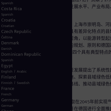
Spanish
在地域特点、资源禀赋、人口分布、发展水平、产业布局
Costa Rica
挑战与机遇并存。
Spanish
Croatia
转型发展现状，选取了浙江省安吉县、上海市崇明岛、河
Croatian
族蒙古族自治县、辽宁省朝阳县六个具有差异化特点的县
Czech Republic
Čeština
全面分析。此外，《报告》立足国际视角，以能源转型起
Denmark
深入分析了德国乡村型地区绿色发展的规划、原则和德国
Danish
赫姆-采尔地区和莱茵-洪斯吕克地区四个具有典型特点
Dominican Republic
与研究。
Spanish
Egypt
告》就中国县域地区绿色低碳能源转型发展提出了系统性
/
English
Arabic
机制、完善县域绿色低碳能源基础设施、探索县域绿色低
Finland
/
Finnish
Swedish
业体系、创新县域绿色低碳能源技术路线、推动县域绿色
France
French
Germany
克里斯蒂安·布鲁赫表示，德国为争取在2045年前实现
German
域先行试点的成功实践，未来二十年将在德国进行全面推