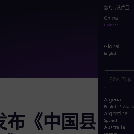
您的阅读位置
China
China
Chinese
Global
English
Algeria
/
English
Arabi
Argentina
发布《中国县
Spanish
Australia