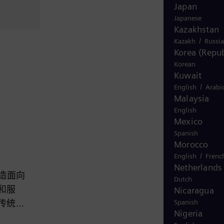
Japan
Japanese
Kazakhstan
/
Kazakh
Russi
Korea (Repub
Korean
Kuwait
/
English
Arabi
Malaysia
English
Mexico
Spanish
Morocco
/
English
Frenc
Netherlands
造面向
Dutch
和服
Nicaragua
Spanish
传统和
Nigeria
。在风