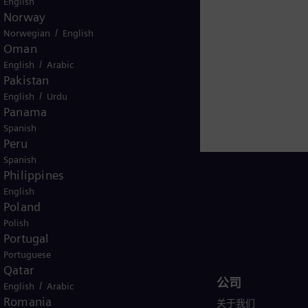
English
歌美飒可再生能源公司（SGRE）在全球可再生能源市
Norway
一是基于西门子能源的技术。西门子能源于2020年5月
/
Norwegian
English
Oman
证券交易所上市。西门子能源在全球90多个国家和地区
/
English
Arabic
310亿欧元。
Pakistan
/
English
Urdu
Panama
Spanish
Peru
Spanish
Philippines
English
Poland
Polish
China
Portugal
Portuguese
Qatar
产品与服务
公司
/
English
Arabic
Romania
行业
关于我们