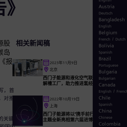
English
告》
Austria
Deutsch
Bangladesh
English
Belgium
/
French
Dutch
源股
相关新闻稿
Bolivia
碳岛
Spanish
Brazil
《报
2023年11月9日
Portuguese
北京
Bulgaria
西门子能源和液化空气联合打造新的吉瓦
Bulgarian
解槽工厂，助力推进氢经济发展
Canada
写，首
/
English
Frenc
Chile
，对推
2022年10月19日
Spanish
上海
China
西门子能源将以“携手前行，共创绿色未来
Chinese
的关键
主题全新亮相第六届进博会
Colombia
5的国内