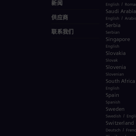
新闻
/
English
Roma
Saudi Arabi
供应商
/
English
Arabi
Serbia
联系我们
Serbian
Singapore
English
Slovakia
Slovak
Slovenia
Slovenian
South Africa
English
Spain
Spanish
Sweden
/
Swedish
Engl
Switzerland
/
Deutsch
Fren