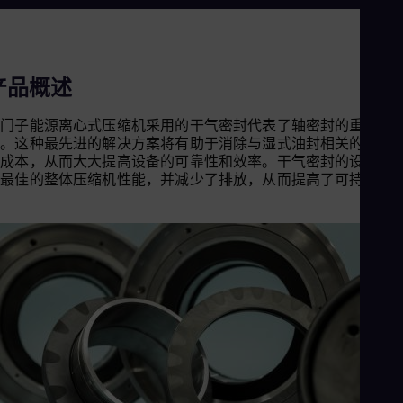
Cze
Češ
De
Dan
Dom
产品概述
Spa
Eg
西门子能源离心式压缩机采用的干气密封代表了轴密封的重大进
Eng
步。这种最先进的解决方案将有助于消除与湿式油封相关的持续
Fin
护成本，从而大大提高设备的可靠性和效率。干气密封的设计确
Fin
了最佳的整体压缩机性能，并减少了排放，从而提高了可持续性
Fra
Fre
Ge
Ger
Gh
Eng
Glo
Eng
Gr
Gre
Gu
Spa
Hu