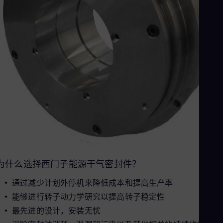
Eng
Net
Dut
Nic
Spa
Nig
Eng
No
Nor
Om
Eng
Pak
Eng
Pa
Spa
Per
Spa
为什么选择西门子能源干气密封件？
Phi
Eng
通过减少计划外停机来降低成本和提高生产率
Po
Pol
能够进行转子动力学研究以提高转子稳定性
Por
最先进的设计，安装无忧
Por
Qa