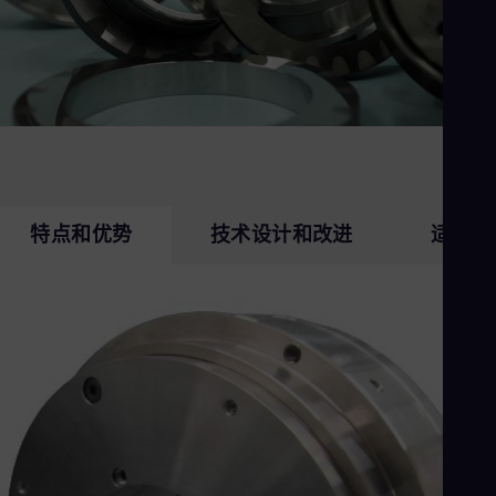
Eng
Ind
Bah
Ira
Eng
Isr
Heb
Ita
Ital
Ivo
Eng
特点和优势
技术设计和改进
适用性
Ja
Jap
Ka
Kaz
Kor
Kor
Ku
Eng
Mal
Eng
Me
Spa
Mo