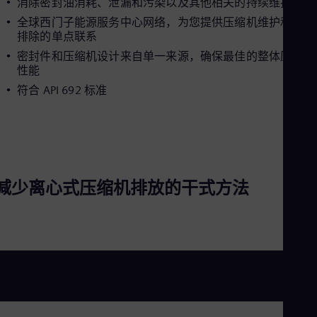
消除密封油消耗、泄漏和污染以及其他相关的持续维护成本
Eng
全球西门子能源服务中心网络，为您提供压缩机维护和故障
Ro
排除的单点联系
Eng
Sau
密封件和压缩机设计来自单一来源，确保最佳的整体压缩机
Eng
性能
Ser
符合 API 692 标准
Ser
Sin
Eng
Slo
Slo
Slo
Slo
减少离心式压缩机排放的干式方法
Sou
Eng
Spa
Spa
Sw
Swe
Swi
Deu
Tha
Eng