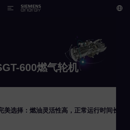
您
Ch
Chi
Gl
SGT-600燃气轮机
Eng
完美选择：燃油灵活性高，正常运行时间长
Alg
Eng
Arg