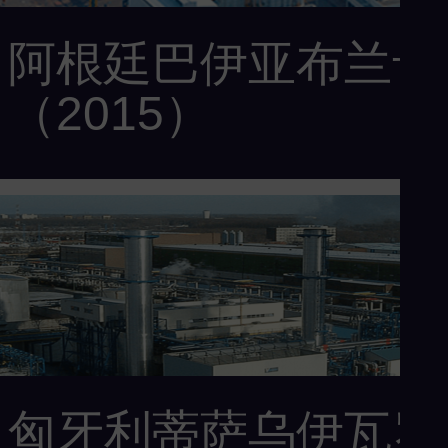
阿根廷巴伊亚布兰卡
（2015）
客户： Profertil S.A. |YPF S.A. + Agrium Inc.（亚普生股份有限
公司）
供货范围：1台SGT-600燃气轮机，
STC-GV（80-6）压缩机、发电机、NEM热回收蒸汽发生器
使用相同数量的能源，尿素的效率和产量提高了 11%，氨的产量
提高了 9%
匈牙利蒂萨乌伊瓦罗