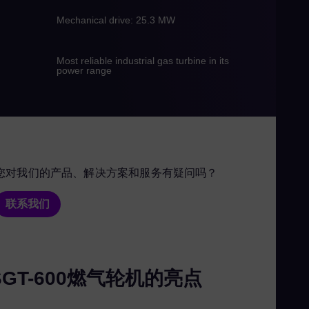
Gu
Mechanical drive: 25.3 MW
Spa
Hu
Most reliable industrial gas turbine in its
power range
Eng
Ind
Bah
Ira
Eng
Isr
您对我们的产品、解决方案和服务有疑问吗？
Heb
Ital
联系我们
Ita
Ivo
Eng
SGT-600燃气轮机的亮点
Ja
Jap