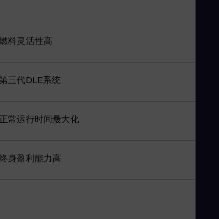
Ka
Kaz
Kor
燃料灵活性高
Kor
Ku
第三代DLE系统
Eng
Ma
Eng
正常运行时间最大化
Me
Spa
Mo
终身盈利能力高
Eng
Ne
Dut
Ni