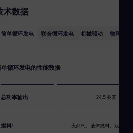
Eng
技术数据
Uk
Ukr
Ur
简单循环发电
联合循环发电
机械驱动
物理尺寸
Spa
US
Eng
Ve
简单循环发电的性能数据
Spa
Vi
Vie
总功率输出
24.5 兆瓦（e）
燃料¹
天然气、液体燃料、双燃料