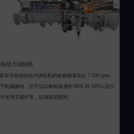
Slo
Sou
Eng
Sp
Spa
Sw
Swe
Swi
自由动力涡轮机
Deu
 级非冷却自由动力涡轮机的标称轴速高达 7,700 rpm。
Th
于机械驱动，它可以以标称速度的 50% 到 105% 运行。
Eng
刀片使用互锁护罩，以增加坚固性。
Tri
Eng
Tu
Tur
UK 