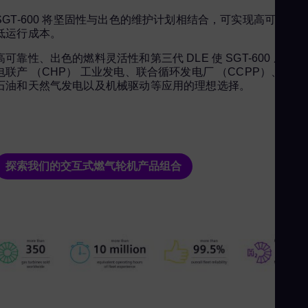
Spa
SGT-600 将坚固性与出色的维护计划相结合，可实现高可用性
Aus
低运行成本。
Eng
高可靠性、出色的燃料灵活性和第三代 DLE 使 SGT-600 成为热
Aus
电联产 （CHP） 工业发电、联合循环发电厂 （CCPP）、陆上
石油和天然气发电以及机械驱动等应用的理想选择。
Deu
Ba
Eng
Be
探索我们的交互式燃气轮机产品组合
Fre
Bol
Spa
Bra
Por
Bul
Bul
Ca