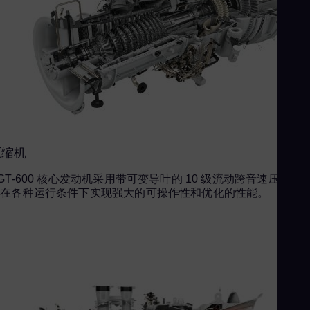
Pol
Por
Por
Qat
Eng
Ro
Eng
Sau
压缩机
Eng
GT-600 核心发动机采用带可变导叶的 10 级流动跨音速压缩机
Se
可在各种运行条件下实现强大的可操作性和优化的性能。
Ser
Si
Eng
Slo
Slo
Sl