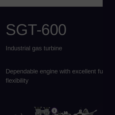
Eng
Chi
Spa
SGT-600
Ch
Chi
Co
Industrial gas turbine
Spa
Co
Spa
Dependable engine with excellent fuel
Cro
flexibility
Cro
Cz
Češ
De
Dan