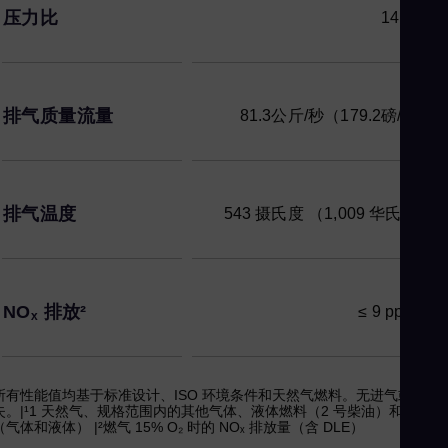
压力比
14.0 : 1
排气质量流量
81.3公斤/秒（179.2磅/秒）
排气温度
543 摄氏度 （1,009 华氏度）
NOₓ 排放²
≤ 9 ppmvd
所有性能值均基于标准设计、ISO 环境条件和天然气燃料。无进气或排气
失。|¹1 天然气、规格范围内的其他气体、液体燃料（2 号柴油）和双燃料
（气体和液体） |²燃气 15% O₂ 时的 NOₓ 排放量（含 DLE）