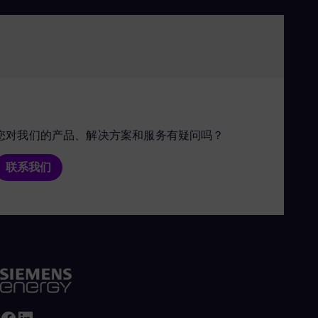
客户：Yamama Saudi Cement Company
供货范围：9 台双燃料 SGT-600 燃气轮机
恶劣的环境条件，如高环境温度、吹沙和矿物粉尘
您对我们的产品、解决方案和服务有疑问吗？
联系我们