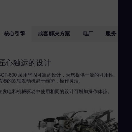
Spa
Nig
Eng
No
核心引擎
成套解决方案
电厂
服务
Nor
Om
Eng
Pak
匠心独运的设计
Eng
Pa
SGT-600 采用坚固可靠的设计，为您提供一流的可用性。
紧凑的双轴发动机易于维护，操作灵活。
Spa
在发电和机械驱动中使用相同的设计可增加操作体验。
Pe
Spa
Phi
Eng
Po