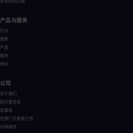
安全的供应链
Eng
Net
Dut
产品与服务
Nic
Spa
行业
Nig
Eng
案例
No
产品
Nor
Om
服务
Eng
培训
Pak
Eng
Pa
Spa
公司
Per
关于我们
Spa
Phi
执行委员会
Eng
Po
监事会
Pol
在西门子能源工作
Por
可持续性
Por
Qa