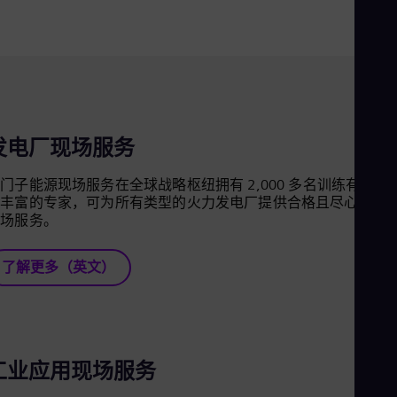
Aus
Deu
Ba
Eng
Be
Fre
Bol
Spa
Bra
发电厂现场服务
Por
Bul
门子能源现场服务在全球战略枢纽拥有 2,000 多名训练有素且
Bul
验丰富的专家，可为所有类型的火力发电厂提供合格且尽心尽力
Ca
现场服务。
Eng
Chi
Spa
了解更多（英文）
Chi
Chi
Co
Spa
Cos
Spa
工业应用现场服务
Cro
Cro