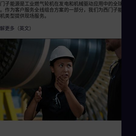
西门子能源是工业燃气轮机在发电和机械驱动应用中的全球领导
Cze
者。作为客户服务全线组合方案的一部分，我们为西门子能源所
Češ
De
燃机类型提供现场服务。
Dan
Dom
解更多（英文）
Spa
Eg
Eng
Fin
Fin
Fra
Fre
Ge
Ger
Gh
Eng
Glo
Eng
Gr
Gre
Gu
Spa
Hu