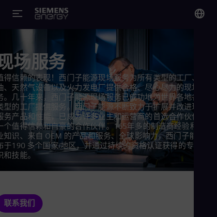
您
Chi
现场服务
Chi
值得信赖的表现！西门子能源现场服务为所有类型的工厂、石
油、天然气设备以及火力发电厂提供合格、尽心尽力的现场服
Glo
务。几十年来，西门子能源现场服务已成功地为世界各地各种
Eng
类型的工厂提供服务。西门子能源不断致力于扩展并改进现场
服务产品和性能，已成为许多业主和运营商的首选合作伙伴 —
一个值得信赖和自豪的合作伙伴。165年多的制造商经验和专
业知识、来自 OEM 的产品和服务、全球影响力，西门子能源遍
布于190 多个国家/地区，并通过持续的资格认证获得的专业知
识和技能。
Alg
Eng
Arg
Spa
Aus
联系我们
Eng