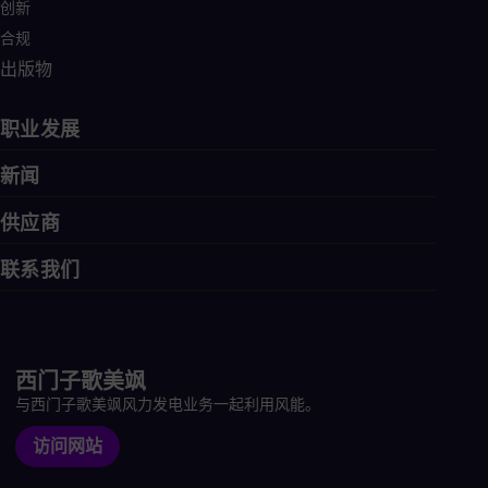
创新
Eng
合规
Ro
Eng
出版物
Sau
Eng
Ser
职业发展
Ser
Sin
新闻
Eng
Slo
供应商
Slo
Slo
联系我们
Slo
Sou
Eng
Spa
Spa
Sw
西门子歌美飒
Swe
与西门子歌美飒风力发电业务一起利用风能。
Swi
Deu
访问网站
Tha
Eng