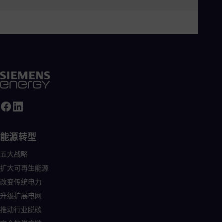
Eng
Ind
Bah
Ira
Eng
Isr
Heb
Ita
Ital
Ivo
Eng
Ja
Jap
Ka
Kaz
能源转型
Kor
Kor
五大战略
Ku
扩大可再生能源
Eng
Mal
改变传统电力
Eng
升级扩展电网
Me
Spa
推动行业脱碳
Mo