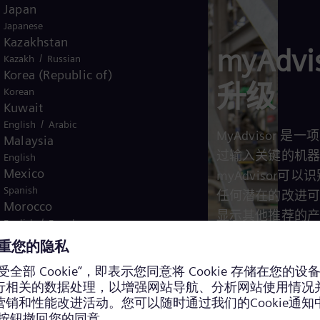
Japan
Japanese
Kazakhstan
myAdv
/
Kazakh
Russian
Korea (Republic of)
升级
Korean
Kuwait
/
English
Arabic
MyAdvisor
Malaysia
过输入关键的机器信
English
Mexico
myAdvisor
Spanish
任何潜在的改进
Morocco
显示其他推荐的
/
English
French
Netherlands
Dutch
访问 myAdvisor
Nicaragua
Spanish
Nigeria