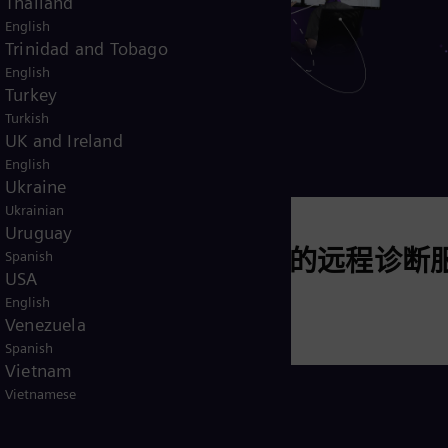
Thailand
English
Trinidad and Tobago
English
Turkey
Turkish
UK and Ireland
English
Ukraine
Ukrainian
Uruguay
造方
利用压缩机中的远程诊断
Spanish
USA
务
English
Venezuela
Spanish
Vietnam
阅读更多
Vietnamese