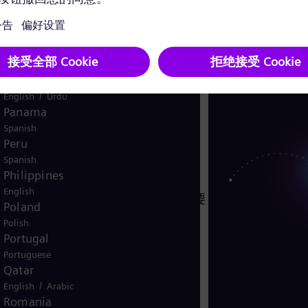
English
Norway
/
Norwegian
English
Oman
/
English
Arabic
Pakistan
/
English
Urdu
Panama
程诊断服务
Spanish
Peru
Spanish
Philippines
English
各行业和应用对涡轮压缩机日益增长的要
Poland
防止运行干扰和意外停机以及执行预
Polish
Portugal
Portuguese
Qatar
/
English
Arabic
Romania