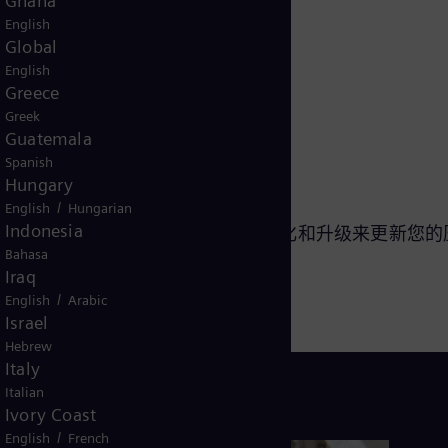
Ghana
English
Global
English
Greece
自平衡推力
Greek
Guatemala
Spanish
Hungary
/
English
Hungarian
Indonesia
子能源合作，我们将通过最新的现代化和升级来更新您的
Bahasa
Iraq
/
English
Arabic
Israel
Hebrew
Italy
Italian
Ivory Coast
/
English
French