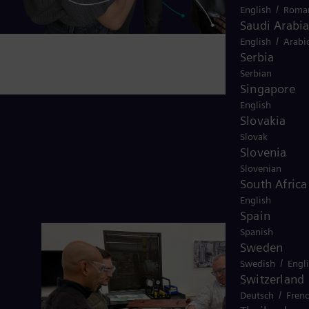
/
English
Roma
Saudi Arabi
/
English
Arabi
Serbia
Serbian
Singapore
English
Slovakia
Slovak
Slovenia
Slovenian
South Africa
English
Spain
Spanish
Sweden
/
Swedish
Engl
Switzerland
/
Deutsch
Fren