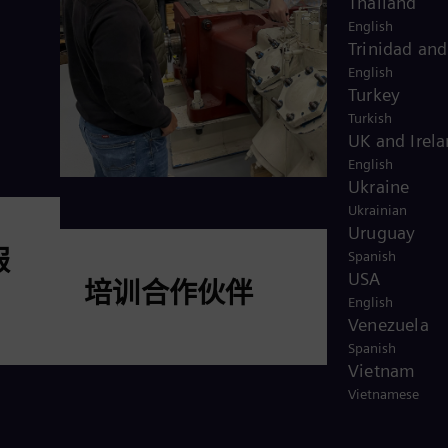
Thailand
English
Trinidad an
English
Turkey
Turkish
UK and Irel
English
Ukraine
Ukrainian
Uruguay
服
Spanish
USA
培训合作伙伴
English
Venezuela
Spanish
Vietnam
阅读更多
Vietnamese