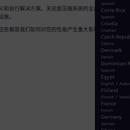
Spanish
义和执行解决方案。无论是压缩系统的全面改造、干气
Costa Rica
产设施。
Spanish
Croatia
这些都是我们如何对您的性能产生重大影响的几个例子
Croatian
Czech Repub
Čeština
Denmark
Danish
Dominican R
Spanish
Egypt
/
English
Arabi
Finland
/
Finnish
Swedi
France
French
Germany
German