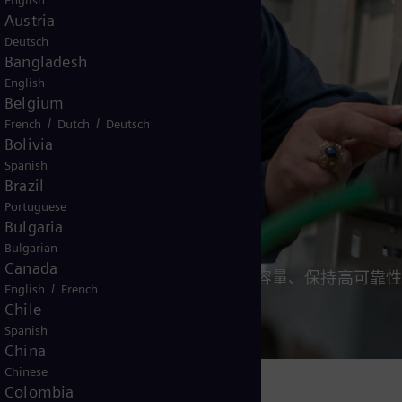
English
Austria
Deutsch
Bangladesh
English
Belgium
/
/
French
Dutch
Deutsch
Bolivia
Spanish
Brazil
Portuguese
和升级
Bulgaria
Bulgarian
Canada
个人最关心的问题。 控制成本、优化容量、保持高可靠
/
English
French
Chile
Spanish
China
Chinese
Colombia