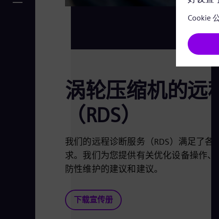
涡轮压缩机的远
（RDS）
我们的远程诊断服务（RDS）满足了
求。我们为您提供有关优化设备操作、
防性维护的建议和建议。
下载宣传册