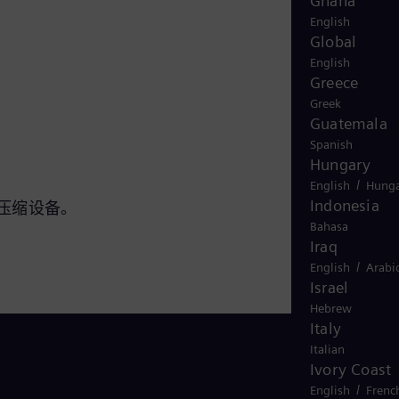
Ghana
English
Global
English
Greece
Greek
Guatemala
Spanish
Hungary
/
English
Hunga
Indonesia
压缩设备。
Bahasa
Iraq
/
English
Arabi
Israel
Hebrew
Italy
Italian
Ivory Coast
/
English
Frenc