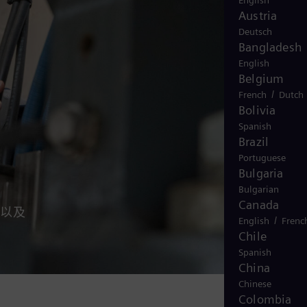
English
Austria
Deutsch
Bangladesh
English
Belgium
/
French
Dutch
Bolivia
Spanish
Brazil
Portuguese
Bulgaria
Bulgarian
Canada
性以及
/
English
Frenc
Chile
Spanish
China
Chinese
Colombia