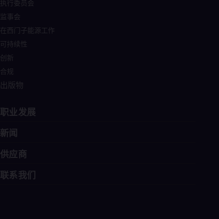
Eng
执行委员会
Ind
监事会
Bah
Ira
在西门子能源工作
Eng
可持续性
Isr
Heb
创新
Ita
合规
Ital
Ivo
出版物
Eng
Ja
职业发展
Jap
Ka
Kaz
新闻
Kor
Kor
供应商
Ku
Eng
联系我们
Mal
Eng
Me
Spa
Mo