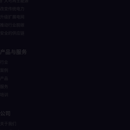
扩大可再生能源
Cze
改变传统电力
Češ
De
升级扩展电网
Dan
推动行业脱碳
Dom
Spa
安全的供应链
Eg
Eng
Fin
产品与服务
Fin
Fra
行业
Fre
Ge
案例
Ger
产品
Gh
服务
Eng
Glo
培训
Eng
Gr
Gre
公司
Gu
Spa
关于我们
Hu