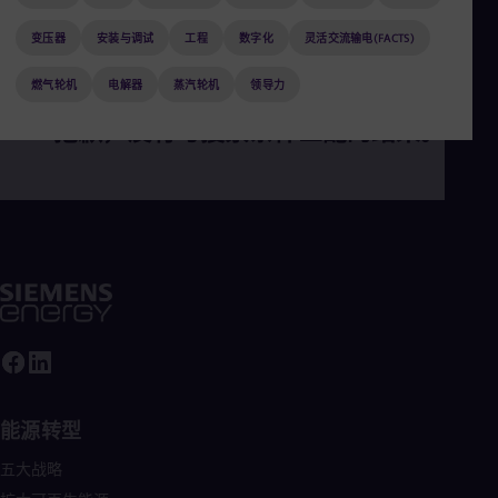
Aus
Deu
变压器
安装与调试
工程
数字化
灵活交流输电(FACTS)
Ba
Eng
燃气轮机
电解器
蒸汽轮机
领导力
Be
Fre
抱歉，没有与搜索条件匹配的结果。
Bol
Spa
Bra
Por
Bul
Bul
Ca
Eng
Chi
Spa
Chi
Chi
Co
Spa
Cos
能源转型
Spa
五大战略
Cro
Cro