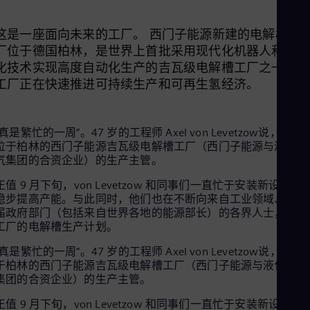
Aus
Deu
Ba
这是一座面向未来的工厂。 西门子能源新建的电解槽制
Eng
厂位于德国柏林，是世界上首批采用现代化机器人和数字
Be
化技术实现高度自动化生产的吉瓦级电解槽工厂之一，该
Fre
Bol
工厂正在快速推进可持续生产和可再生氢经济。
Spa
Bra
Por
“真是繁忙的一周”。47 岁的工程师 Axel von Levetzow说，他 是
Bul
位于柏林的西门子能源吉瓦级电解槽工厂（西门子能源与液化空
Bul
气集团的合资企业）的生产主管。
Ca
Eng
正值 9 月下旬，von Levetzow 和同事们一直忙于安装新设备，
Chi
稳步提高产能。与此同时，他们也在不断向来自工业领域、企业
Spa
届政府部门（包括来自世界各地的能源部长）的各界人士，介绍
Chi
工厂的电解槽生产计划。
Chi
Co
“真是繁忙的一周”。47 岁的工程师 Axel von Levetzow说，他是
Spa
于柏林的西门子能源吉瓦级电解槽工厂（西门子能源与液化空气
Cos
集团的合资企业）的生产主管。
Spa
Cro
正值 9 月下旬，von Levetzow 和同事们一直忙于安装新设备，
Cro