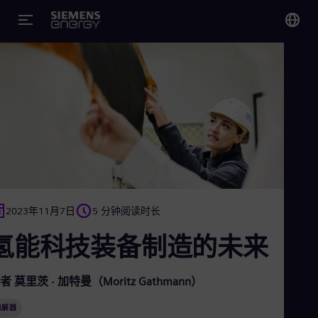
您
Chi
Chi
Glo
Eng
2023年11月7日
5 分钟阅读时长
氢能科技装备制造的未来
Alg
Eng
Arg
者 莫里茨 · 加特曼（Moritz Gathmann）
Spa
Aus
电解器
Eng