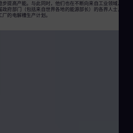
稳步提高产能。与此同时，他们也在不断向来自工业领域、企业
Cze
届政府部门（包括来自世界各地的能源部长）的各界人士，介绍
Češ
工厂的电解槽生产计划。
De
Dan
Dom
Spa
Eg
Eng
Fin
Fin
Fra
Fre
Ge
Ger
Gh
Eng
Glo
Eng
Gr
Gre
Gu
Spa
Hu
Electrolyzer Collaboration Video CN subtitles with closer