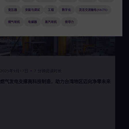
Aus
Deu
变压器
安装与调试
工程
数字化
灵活交流输电(FACTS)
Ba
Eng
燃气轮机
电解器
蒸汽轮机
领导力
Be
Fre
Bol
Spa
Bra
Por
Bul
Bul
Ca
2025年9月17日
7 分钟阅读时长
Eng
Chi
燃气发电支撑高科技制造，助力台湾地区迈向净零未来
Spa
Chi
Chi
Co
Spa
Cos
Spa
Cro
Cro