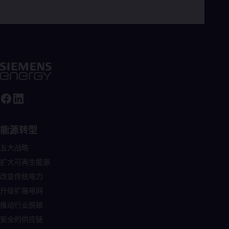
Cze
Češ
De
Dan
Dom
Spa
Eg
Eng
Fin
Fin
Fra
Fre
Ge
能源转型
Ger
Gh
五大战略
Eng
Glo
扩大可再生能源
Eng
改变传统电力
Gr
升级扩展电网
Gre
Gu
推动行业脱碳
Spa
安全的供应链
Hu