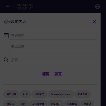
您
感兴趣的内容
Chi
Chi
Glo
Eng
西门子能源故事
搜索
重置
电力传输
行业
传统电力
Renewable power
Alg
Eng
+
关闭筛选
(1)
Arg
Spa
电力传输
行业
传统电力
Renewable power
职业生涯
Aus
Eng
供应链
创新
可持续发展
热电联产
现场服务
去碳化