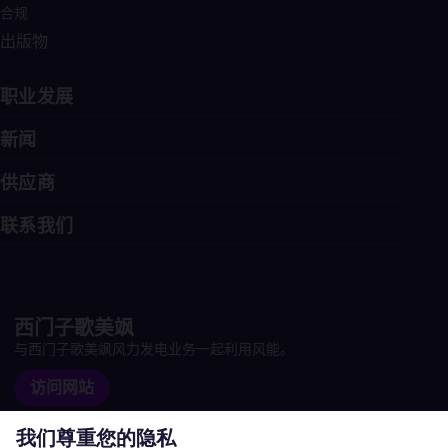
Eng
合规
Net
出版物
Dut
Nic
Spa
职业发展
Nig
Eng
新闻
No
Nor
供应商
Om
Eng
Pak
联系我们
Eng
Pa
Spa
Per
Spa
西门子歌美飒
Phi
与西门子歌美飒风力发电业务一起利用风能。
Eng
Po
访问网站
Pol
Por
Por
Qa