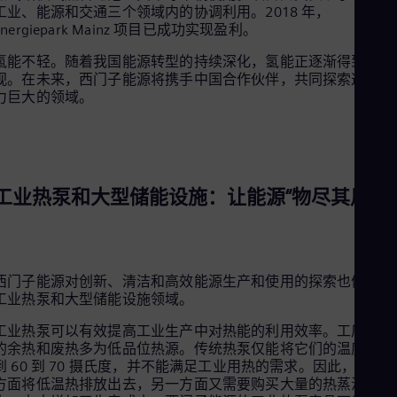
Tri
工业、能源和交通三个领域内的协调利用。2018 年，
Eng
Energiepark Mainz 项目已成功实现盈利。
Tur
Tur
氢能不轻。随着我国能源转型的持续深化，氢能正逐渐得到重
UK 
视。在未来，西门子能源将携手中国合作伙伴，共同探索这个潜
Eng
力巨大的领域。
Ukr
Ukr
Ur
Spa
US
工业热泵和大型储能设施：让能源“物尽其用”
Eng
Ve
Spa
Vi
Vie
西门子能源对创新、清洁和高效能源生产和使用的探索也体现在
工业热泵和大型储能设施领域。
工业热泵可以有效提高工业生产中对热能的利用效率。工厂产生
的余热和废热多为低品位热源。传统热泵仅能将它们的温度提高
到 60 到 70 摄氏度，并不能满足工业用热的需求。因此，工厂
方面将低温热排放出去，另一方面又需要购买大量的热蒸汽和热