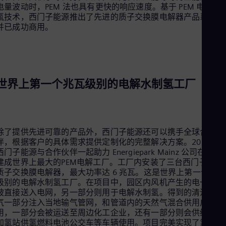
电量波动时，PEM 法也具有更快的响应速度。基于 PEM 电解水
Eng
氢技术，西门子能源推出了先进的质子交换膜电解器产品系列，
Ro
并已成功商用。
Eng
Sau
Eng
Ser
Ser
Sin
世界上第一个兆瓦级别的电解水制氢工厂
Eng
Slo
Slo
Slo
Slo
除了提供先进可靠的产品外，西门子能源还可以携手全球合作伙
Sou
伴，根据客户的具体需求提供定制化的完整解决方案。2015 年
Eng
西门子能源与合作伙伴一起助力 Energiepark Mainz 公司在德国
Spa
建成世界上最大的PEM电解工厂。工厂内安装了三台西门子能源
Spa
质子交换膜电解器，最大功率达 6 兆瓦。这是世界上第一个兆瓦
Sw
级别的电解水制氢工厂。在项目中，园区内风机产生的电一部分
Swe
Swi
被直接送入电网，另一部分则用于电解水制氢。得到的清洁的氢
Deu
气一部分注入当地输气管网，和管道内的天然气混合供用户使
Tha
用，一部分会被运送至周边化工企业，还有一部分则会供给当地
Eng
加氢站供氢燃料电池公交车等车辆使用。项目完美实现了氢能在