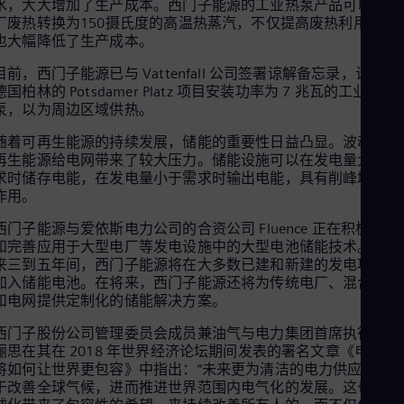
水，大大增加了生产成本。西门子能源的工业热泵产品可以将工
厂废热转换为150摄氏度的高温热蒸汽，不仅提高废热利用率，
也大幅降低了生产成本。
目前，西门子能源已与 Vattenfall 公司签署谅解备忘录，计划为
德国柏林的 Potsdamer Platz 项目安装功率为 7 兆瓦的工业热
泵，以为周边区域供热。
随着可再生能源的持续发展，储能的重要性日益凸显。波动的可
再生能源给电网带来了较大压力。储能设施可以在发电量大于需
求时储存电能，在发电量小于需求时输出电能，具有削峰填谷等
作用。
西门子能源与爱依斯电力公司的合资公司 Fluence 正在积极研发
和完善应用于大型电厂等发电设施中的大型电池储能技术。在未
来三到五年间，西门子能源将在大多数已建和新建的发电项目中
加入储能电池。在将来，西门子能源还将为传统电厂、混合发电
和电网提供定制化的储能解决方案。
西门子股份公司管理委员会成员兼油气与电力集团首席执行官戴
俪思在其在 2018 年世界经济论坛期间发表的署名文章《电气化
将如何让世界更包容》中指出：“未来更为清洁的电力供应将有
于改善全球气候，进而推进世界范围内电气化的发展。这也给全