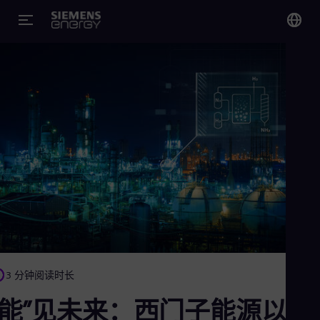
您
Chi
Chi
Glo
Eng
Alg
Eng
Arg
3 分钟阅读时长
Spa
Aus
“能”见未来：西门子能源以创
Eng