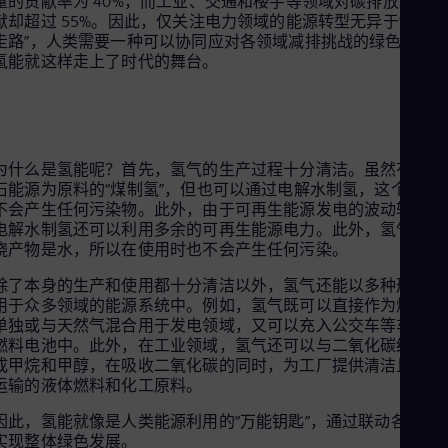
量的贡献率为 40%，而工业、交通和楼宇等领域对碳排放量的贡
Eng
献却超过 55%。因此，仅关注电力领域的能源转型无异于“一条
Ind
走路”，人类需要一种可以协同应对各领域减排挑战的绿色能源
Bah
Ira
氢能就这样走上了时代的舞台。
Eng
Isr
Heb
Ita
Ital
为什么是氢能呢？首先，氢气的生产过程十分清洁。虽然有以化
Ivo
石能源为原料的“煤制氢”，但也可以通过电解水制氢，这个过程
Eng
不会产生任何污染物。此外，由于可再生能源发电的波动较大，
Ja
电解水制氢还可以利用多余的可再生能源电力。此外，氢气的燃
Jap
烧产物是水，所以在使用时也不会产生任何污染。
Ka
Kaz
除了本身的生产和使用都十分清洁以外，氢气还能以多种形式应
Kor
用于众多领域的能源系统中。例如，氢气既可以直接作为燃料，
Kor
单独或与天然气混合用于发电领域，又可以充入公交车等车辆的
Ku
燃料电池中。此外，在工业领域，氢气还可以与二氧化碳结合形
Eng
Mal
成甲烷和甲醇，在吸收二氧化碳的同时，为工厂提供清洁且便于
Eng
运输的液体燃料和化工原料。
Me
因此，氢能就像是人类能源利用的“万能钥匙”，通过联动各个领
Spa
Mo
实现整体绿色发展。