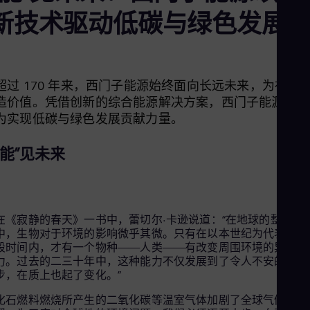
Aus
新技术驱动低碳与绿色发展
Deu
Ba
Eng
Be
Fre
Bol
超过 170 年来，西门子能源始终面向长远未来，为社会
Spa
造价值。凭借创新的综合能源解决方案，西门子能源正在
Bra
为实现低碳与绿色发展贡献力量。
Por
Bul
Bul
“能”见未来
Ca
Eng
Chi
Spa
Chi
在《寂静的春天》一书中，蕾切尔·卡逊说道：“在地球的整个生
Chi
中，生物对于环境的影响微乎其微。只有在以本世纪为代表的这
Co
段时间内，才有一个物种——人类——有改变周围环境的异常能
Spa
力。过去的二三十年中，这种能力不仅发展到了令人不安的地
Cos
步，在质上也起了变化。”
Spa
Cro
化石燃料燃烧所产生的二氧化碳等温室气体加剧了全球气候变
Cro