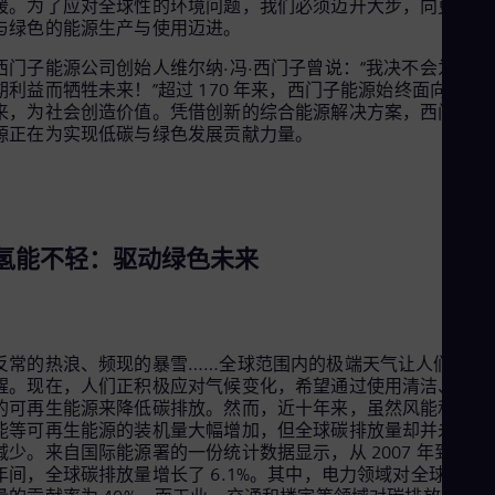
暖。为了应对全球性的环境问题，我们必须迈开大步，向更低碳
Cze
与绿色的能源生产与使用迈进。
Češ
De
西门子能源公司创始人维尔纳·冯·西门子曾说：“我决不会为了短
Dan
期利益而牺牲未来！”超过 170 年来，西门子能源始终面向长远
Dom
来，为社会创造价值。凭借创新的综合能源解决方案，西门子能
Spa
源正在为实现低碳与绿色发展贡献力量。
Eg
Eng
Fin
Fin
Fra
Fre
氢能不轻：驱动绿色未来
Ge
Ger
Gh
Eng
Glo
反常的热浪、频现的暴雪……全球范围内的极端天气让人们警
Eng
醒。现在，人们正积极应对气候变化，希望通过使用清洁、低碳
Gr
的可再生能源来降低碳排放。然而，近十年来，虽然风能和太阳
Gre
能等可再生能源的装机量大幅增加，但全球碳排放量却并未随之
Gu
减少。来自国际能源署的一份统计数据显示，从 2007 年到 201
Spa
年间，全球碳排放量增长了 6.1%。其中，电力领域对全球碳排
Hu