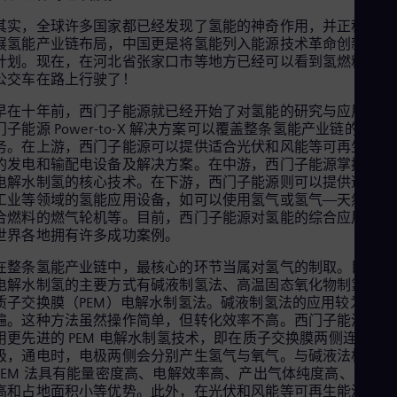
Eng
其实，全球许多国家都已经发现了氢能的神奇作用，并正积极开
Net
展氢能产业链布局，中国更是将氢能列入能源技术革命创新行动
Dut
Nic
计划。现在，在河北省张家口市等地方已经可以看到氢燃料电池
Spa
公交车在路上行驶了！
Nig
早在十年前，西门子能源就已经开始了对氢能的研究与应用。西
Eng
No
门子能源 Power-to-X 解决方案可以覆盖整条氢能产业链的核心
Nor
务。在上游，西门子能源可以提供适合光伏和风能等可再生能源
Om
的发电和输配电设备及解决方案。在中游，西门子能源掌握高效
Eng
电解水制氢的核心技术。在下游，西门子能源则可以提供适用于
Pak
工业等领域的氢能应用设备，如可以使用氢气或氢气—天然气混
Eng
合燃料的燃气轮机等。目前，西门子能源对氢能的综合应用已在
Pa
世界各地拥有许多成功案例。
Spa
Per
在整条氢能产业链中，最核心的环节当属对氢气的制取。目前，
Spa
电解水制氢的主要方式有碱液制氢法、高温固态氧化物制氢法及
Phi
质子交换膜（PEM）电解水制氢法。碱液制氢法的应用较为普
Eng
遍。这种方法虽然操作简单，但转化效率不高。西门子能源则采
Po
用更先进的 PEM 电解水制氢技术，即在质子交换膜两侧连接电
Pol
极，通电时，电极两侧会分别产生氢气与氧气。与碱液法相比，
Por
PEM 法具有能量密度高、电解效率高、产出气体纯度高、安全性
Por
高和占地面积小等优势。此外，在光伏和风能等可再生能源的发
Qa