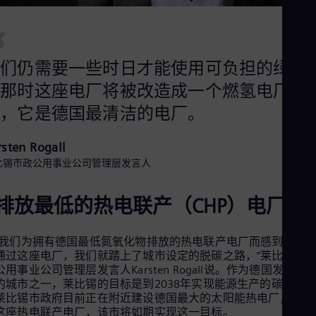
Eng
Ind
“
Bah
Ira
Eng
我们仍需要一些时日才能使用可负担的绿氢
Isr
Heb
到那时这座电厂将被改造成一个燃氢电厂。
Ita
前，它是德国最清洁的电厂。
Ital
Ivo
Eng
rsten Rogall
Ja
比锡市政公用事业公司管理层发言人
Jap
Ka
Kaz
排放最低的热电联产（CHP）电厂
Kor
Kor
Ku
“我们为拥有德国最低氮氧化物排放的热电联产电厂而感到自豪
Eng
通过这座电厂，我们就踏上了城市设定的脱碳之路，”莱比锡市
Mal
公用事业公司管理层发言人Karsten Rogall说。作为德国发展最
Eng
Me
的城市之一，莱比锡的目标是到2038年实现能源生产的碳中和
莱比锡市政府目前正在附近建设德国最大的太阳能热电厂，加上
Spa
Mo
这座热电联产电厂，该市将如期实现这一目标。