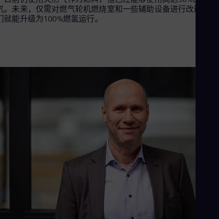
Cze
气。未来，仅需对燃气轮机燃烧室和一些辅助设备进行改造，它
Češ
们就能升级为100%燃氢运行。
De
Dan
Dom
Spa
Eg
Eng
Fin
Fin
Fra
Fre
Ge
Ger
Gh
Eng
Glo
Eng
Gr
Gre
Gu
Spa
Hu