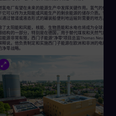
Eng
Net
燃氢电厂有望在未来的能源生产中发挥关键作用。氢气的优势在
于它可以作为太阳能或风能生产的剩余能源的储存介质。它还可
Dut
Nic
以通过管道或液态形式的罐装船便利地运输到需要的地方。
Spa
Nig
除了太阳能和风能，核能、
生物质
能和水电也将成为全球未来能
源结构的一部分，特别是在德国，用于替代煤炭和天然气的碳中
Eng
No
和能源非常有限，西门子能源“净零”项目总监Thomas Neuenhah
Nor
解释说。他负责制定和实施西门子能源在欧洲和非洲的电厂机组
Om
的净零战略。
Eng
Pak
Eng
Pa
Spa
Per
Spa
Phi
Eng
Po
Pol
Por
Por
Qa