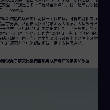
能的快速发展，但在未来几年内，如果我们想保证客户的能源供
Tri
应安全，特别是在冬季气温降至冰点时，我们还需要依赖燃气电
Eng
厂，”Rogall说。
Tur
Tur
这座新的热电联产电厂配备一个储热罐，可将热能和电力生产与
UK 
热需求分离，从而最大限度的增加收入来源。大多数时候，特别
Eng
是在冬季，热电联产电厂主要提供热能。但在夏季，当可再生能
Ukr
源生产不足时，它也可以作为“调峰电厂”使用，将多余的热能储
Ukr
在储热罐中。由于向可再生能源过渡过程中电网停电风险加大，
Ur
新电厂还配备了电池储能系统，用于支持黑启动。
Spa
US
Eng
Ve
观看视频了解莱比锡南部热电联产电厂的事实和数据
Spa
Vi
Vie