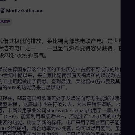
Aus
Deu
者 Moritz Gathmann
Ba
Eng
热电联产
Be
Fre
Bol
凭借其极低的排放，莱比锡南部热电联产电厂是世界上最
Spa
Bra
清洁的电厂之一——一旦氢气燃料变得容易获得，它将能
Por
够燃烧100%的氢气。
Bul
Bul
煤炭在德国东部这个地区的工业历史中占据不可或缺的地位。自
Ca
19世纪中期以来，来自莱比锡南部露天褐煤矿的煤炭为这座城市
Eng
的工业崛起做出了贡献。直到最近，莱比锡60万市民及其工业所
Chi
需的60%的热能仍来自燃煤电厂。
Spa
Chi
但现在，随着德国和欧洲正处于从煤炭向可再生能源过渡的
能源
Chi
转型
进程 ，这座城市也在打破过去，为未来铺平道路。2023年1
Co
月，市属公用事业公司Stadtwerke Leipzig启用了一座热电联产
Spa
Cos
厂 (CHP)，能源利用率接近94%，还能生产125兆瓦的电力和163
兆瓦的热能，树立了新的标杆。电厂采用了两台西门子能源
SGT-
Spa
Cro
800 燃气轮机
，每台功率为62兆瓦，均可以燃用氢气。虽然该电
Cro
厂目前仍使用天然气作为燃料，但已经能够使用高达30%的氢