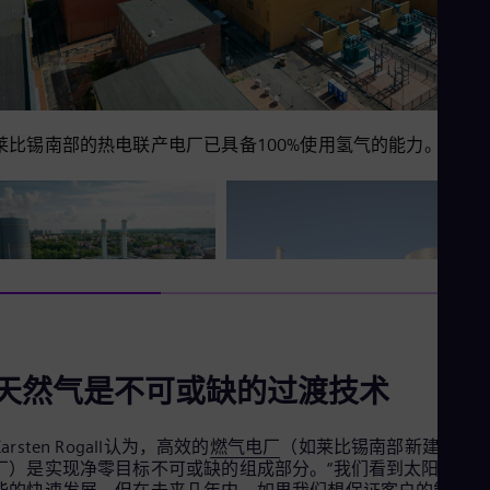
Eng
Ro
Eng
Sau
Eng
Ser
莱比锡南部的热电联产电厂已具备100%使用氢气的能力。
Ser
Sin
Eng
Slo
Slo
Slo
Slo
Sou
Eng
Spa
Spa
Sw
天然气是不可或缺的过渡技术
Swe
Swi
Deu
Karsten Rogall认为，高效的
燃气电厂
（如莱比锡南部新建的电
Tha
厂）是实现净零目标不可或缺的组成部分。“我们看到太阳能和
Eng