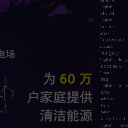
Ghana
English
Global
English
Greece
Greek
Guatemala
Spanish
Hungary
/
English
Hunga
Indonesia
Bahasa
Iraq
/
English
Arabi
Israel
Hebrew
Italy
Italian
Ivory Coast
/
English
Frenc