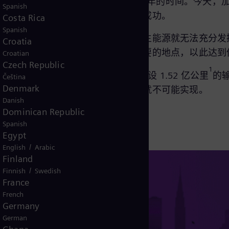
 92%；而距离这一目标的实现只剩下七年的时间。今天
Spanish
够强大的情况下，能源转型才能取得成功。
Costa Rica
Spanish
化、现代化的方向发展。否则，可再生能源就无法充分发
Croatia
脉。它将电能在需要的时间输送到需要的地点，以此达到
Croatian
Czech Republic
1
050年要实现净零排放，全球需要建设 1.52 亿公里
的
Čeština
Denmark
加大投入的重要性，反之，净零排放就不可能实现。
Danish
Dominican Republic
Spanish
Egypt
/
English
Arabic
Finland
/
Finnish
Swedish
France
French
Germany
German