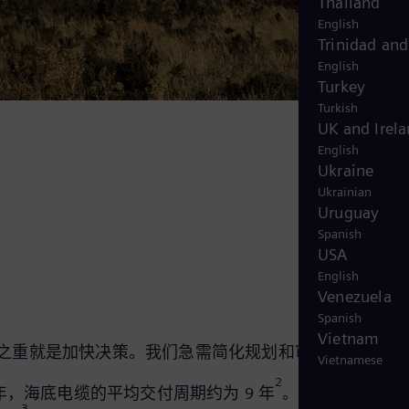
Thailand
English
Trinidad an
English
Turkey
Turkish
UK and Irel
English
Ukraine
Ukrainian
Uruguay
Spanish
USA
English
Venezuela
Spanish
Vietnam
之重就是加快决策。我们急需简化规划和审批流程。
Vietnamese
2
，海底电缆的平均交付周期约为 9 年
。德国工业联合
3