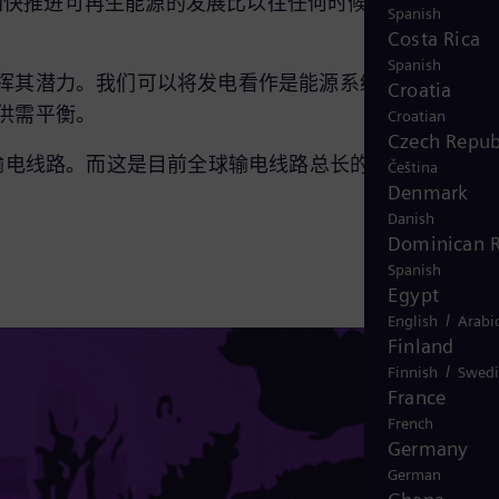
，加快推进可再生能源的发展比以往任何时候都更为重要，
Spanish
Costa Rica
Spanish
挥其潜力。我们可以将发电看作是能源系统的心脏，而
Croatia
供需平衡。
Croatian
Czech Repub
输电线路。而这是目前全球输电线路总长的两倍，相当于
Čeština
Denmark
Danish
Dominican R
Spanish
Egypt
/
English
Arabi
Finland
/
Finnish
Swedi
France
French
Germany
German