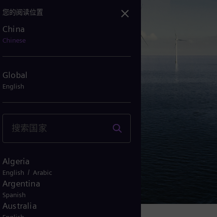
您的阅读位置
China
型，输电领域大有作为
Chinese
Global
English
Algeria
/
English
Arabic
Argentina
Spanish
Australia