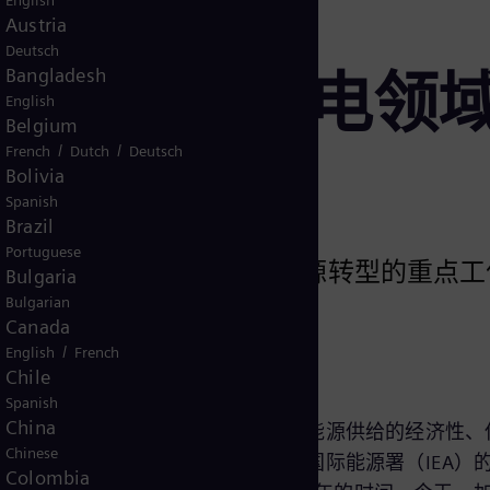
English
Austria
Deutsch
源转型，输电领
Bangladesh
English
Belgium
/
/
French
Dutch
Deutsch
Bolivia
Spanish
Brazil
Portuguese
能源的过渡正在成为全球能源转型的重点工
Bulgaria
，否则净零排放将无法实现。
Bulgarian
Canada
/
English
French
Chile
千家万户，才能实现减排目标。
Spanish
China
界各国各地区努力减少碳足迹、提升能源供给的经济性、
Chinese
，为家庭、企业和社会提供电力。国际能源署（IEA）的
Colombia