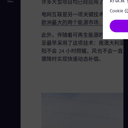
许多大型项目均已经应用了这项技术。例
电网互联是另一项关键技术，通过跨
欧洲最大的两个能源市场：德国和英
此外，伴随着可再生能源的发展，电
亚最早采用了这项技术：南澳大利亚电网运
阳不会 24 小时照耀，风也不会一直
骤降时实现快速动态补偿。