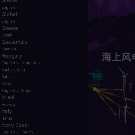
Ghana
English
Global
English
Greece
Greek
Guatemala
Spanish
Hungary
/
English
Hungarian
Indonesia
Bahasa
Iraq
/
English
Arabic
Israel
Hebrew
Italy
Italian
Ivory Coast
/
English
French