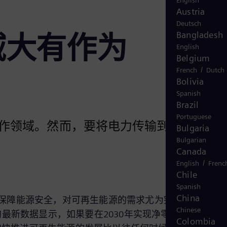
English
Austria
Deutsch
域大有作为
Bangladesh
English
Belgium
/
French
Dutch
Bolivia
Spanish
Brazil
Portuguese
作领域。然而，要将电力传输到需求侧，
Bulgaria
Bulgarian
Canada
/
English
Frenc
Chile
Spanish
China
保障能源安全，对可再生能源的需求尤为突出。风能、
Chinese
最新数据显示，如果要在2030年实现净零排放，全球电
Colombia