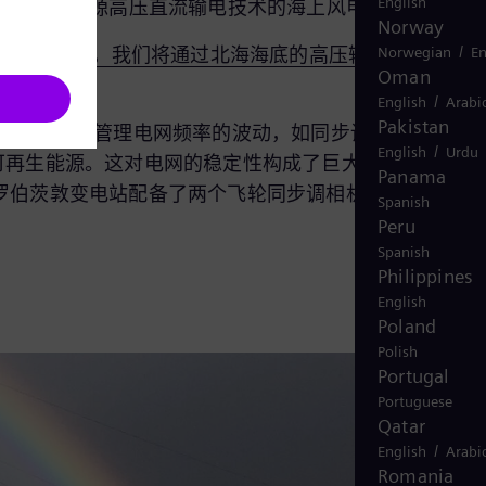
English
个使用西门子能源高压直流输电技术的海上风电项目。
Norway
/
Norwegian
En
onnect 项目中，我们将通过北海海底的高压输电电缆，连
Oman
/
English
Arabi
Pakistan
平衡负载和管理电网频率的波动，如同步调相机。澳大
/
English
Urdu
力来自可再生能源。这对电网的稳定性构成了巨大挑战，因为太
Panama
目前为罗伯茨敦变电站配备了两个飞轮同步调相机，在系统频率
Spanish
Peru
Spanish
Philippines
English
Poland
Polish
Portugal
Portuguese
Qatar
/
English
Arabi
Romania