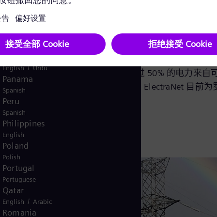
English
如，纽约近海的 Sunrise 风电项目将是美国第一
Norway
/
Norwegian
English
境共享可再生能源助力实现能源转型。例如，
在 NeuC
Oman
国
，满足两国 150 万户家庭的电力需求。
/
English
Arabic
Pakistan
网也日渐向分布式发电方式转变，这就需要额外的技术来
/
English
Urdu
营商 ElectraNet 的电网中，超过 50% 的电
Panama
持续不断。为了避免潜在的停电风险， ElectraNet 
Spanish
Peru
Spanish
Philippines
English
Poland
Polish
Portugal
Portuguese
Qatar
/
English
Arabic
Romania