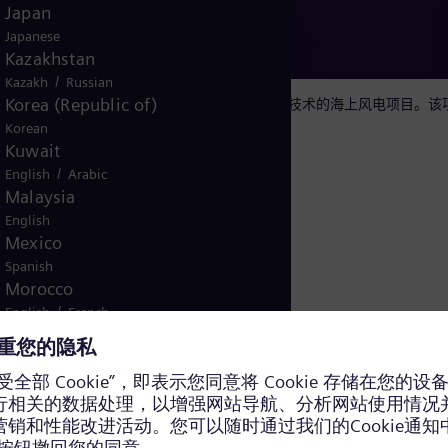
Japan
Japanese
Kazakhstan
/
Kazakh
Russian
Korea (Republic of)
是美国第一个采用西门子能源高压直流输电（HVDC）技术的海上风电项目。该
Korean
Kuwait
/
English
Arabic
Malaysia
English
新技术方兴未艾
Mexico
Spanish
Morocco
/
English
French
Netherlands
也推动了全球对弹性电网和储能技术的需求：例如，欧盟计划
Dutch
Nicaragua
将在2040年之前对 35% 以上的现有电网资产进行升级改
Spanish
Nigeria
强度的关键技术之一。相比传统的交流（AC）输电线路，