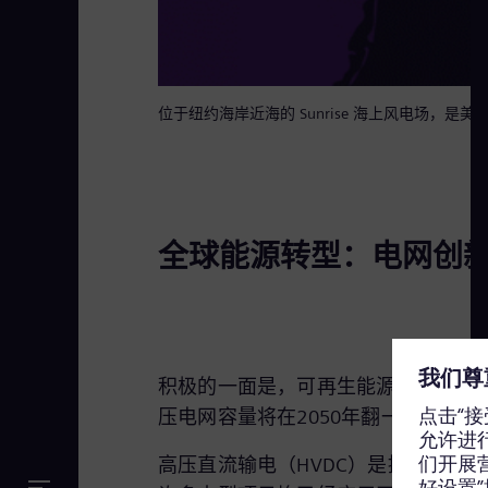
位于纽约海岸近海的 Sunrise 海上风电场，
全球能源转型：电网创
积极的一面是，可再生能源的加速发展
压电网容量将在2050年翻一番，美国
高压直流输电（HVDC）是提升电网