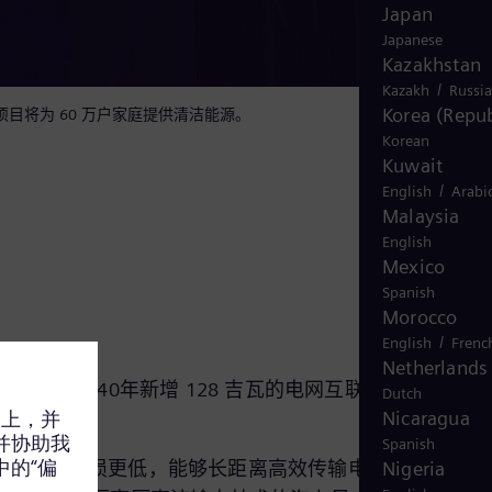
Japan
Japanese
Kazakhstan
/
Kazakh
Russi
Korea (Repub
项目将为 60 万户家庭提供清洁能源。
Korean
Kuwait
/
English
Arabi
Malaysia
English
Mexico
Spanish
Morocco
/
English
Frenc
Netherlands
到2040年新增 128 吉瓦的电网互联容量，中国的
Dutch
Nicaragua
造。
Spanish
Nigeria
HVDC 的线损更低，能够长距离高效传输电力。世界各地