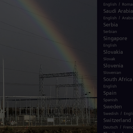
/
English
Roma
Saudi Arabi
/
English
Arabi
Serbia
Serbian
Singapore
English
Slovakia
Slovak
Slovenia
Slovenian
South Africa
English
Spain
Spanish
Sweden
/
Swedish
Engl
Switzerland
/
Deutsch
Fren