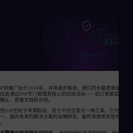
Cze
Češ
De
Dan
Dom
Spa
Eg
Eng
Fin
Fin
Fra
Fre
Ge
Ger
Gh
SP的推广始于2024年，并将逐步推进。我们的长期愿景是让所
Eng
应商通过OSP专门管理其核心供应链活动——如订单跟踪、里
Glo
碑确认、质量文档和合规。
Eng
Gr
然OSP仍处于早期阶段，但它不仅仅是另一种工具。它代表了
Gre
统一、面向未来的解决方案的战略转变，最终将接管其他平台的
Gu
能。
Spa
Hu