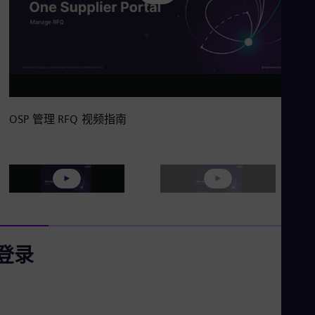
P
l
OSP 管理 RFQ 视频指南
a
P
P
y
登录
l
l
V