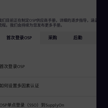
Eng
Ro
Eng
Sau
我们目前正在制定OSP供应商手册，详细的逐步指导，涵盖不同
Eng
流程。我们会持续为您发布更多手册。
Ser
Ser
Sin
首次登录OSP
采购
后勤
质量
Eng
Slo
Slo
Slo
Slo
Sou
首次登录OSP
Eng
Spa
Spa
Sw
如何设置多因素认证
Swe
Swi
Deu
Tha
OSP单点登录（SSO）到SupplyOn
Eng