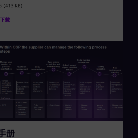
Eng
G
(413 KB)
Net
Dut
下载
Nic
Spa
Nig
Eng
No
Nor
Om
Eng
Pak
Eng
Pa
Spa
Per
Spa
Phi
Eng
Po
Pol
Por
手册
Por
Qa