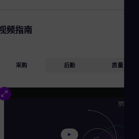
Tri
Eng
Tur
Tur
UK 
视频指南
Eng
Ukr
Ukr
Ur
Spa
US
采购
后勤
质量
Eng
Ve
Spa
Vi
Vie