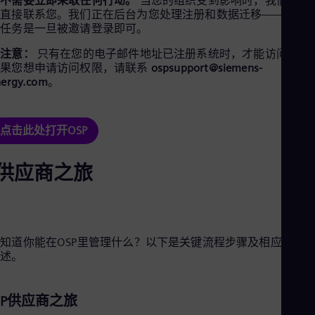
你不需要立即采取任何行动。
当您的组织受到影响时，我们的团
Eng
将直接联系您。我们正在后台为您处理注册和数据迁移——您唯
Ind
的任务是一旦被邀请登录即可。
Bah
Ira
请注意：
只有在您的电子邮件地址已注册系统时，才能访问OSP
Eng
如果您想申请访问权限，请联系
ospsupport@siemens-
Isr
nergy.com
。
Heb
Ita
Ital
Ivo
点击此处打开OSP
Eng
Ja
Jap
供应商之旅
Ka
Kaz
Kor
Kor
Ku
知道你能在OSP里管理什么？以下是关键流程步骤及相应应用
Eng
Mal
概述。
Eng
Me
Spa
SP供应商之旅
Mo