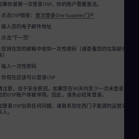
如果你是第一次登录OSP，你的账户需要激活。
a
a
• 点击OSP链接：
首次登录One Supplier门户
i
• 输入您的电子邮件地址
• 点击“下一页”
y
y
• 您将在您的邮箱中收到一次性密码（请查看您的垃圾邮件文件
d
夹）
• 输入一次性密码
V
V
• 你现在应该可以登录OSP
e
请注意，出于安全原因，如果您在90天内至少一次未登录OSP，
您的OSP账户将被停用。因此，请务必经常登录。
i
i
如登录OSP出现任何问题，请联系您在西门子能源的运营采购联
o
系人。
d
d