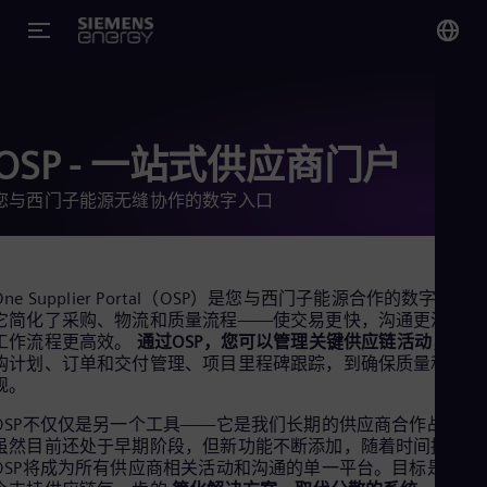
您
Chi
Chi
OSP - 一站式供应商门户
您与西门子能源无缝协作的数字入口
Glo
Eng
One Supplier Portal（OSP）是您与西门子能源合作的数字入口
它简化了采购、物流和质量流程——使交易更快，沟通更清晰，
工作流程更高效。
通过OSP，您可以管理关键供应链活动
，从采
购计划、订单和交付管理、项目里程碑跟踪，到确保质量和合
Alg
规。
Eng
Arg
OSP不仅仅是另一个工具——它是我们长期的供应商合作战略。
Spa
虽然目前还处于早期阶段，但新功能不断添加，随着时间推移，
Aus
OSP将成为所有供应商相关活动和沟通的单一平台。目标是用一
Eng