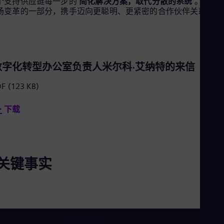
个支持供应链每一步的
简化解决方案，取代分散的系统
。成为
Aus
场变革的一部分，携手迈向更聪明、更紧密的合作伙伴关系。
Deu
Ba
Eng
Be
Fre
Bol
数字化转型办公室负责人米尔科·艾纳特的来信
Spa
Bra
DF
(123 KB)
Por
Bul
Bul
下载
Ca
Eng
Chi
Spa
Chi
关键事实
Chi
Co
Spa
Cos
Spa
Cro
Cro