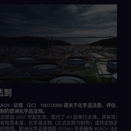
Eng
Ind
Bah
Ira
Eng
Isr
Heb
Ita
Ital
Ivo
Eng
Ja
Jap
Ka
Kaz
Kor
Kor
达到
Ku
Eng
EACH - 法规 （EC） 1907/2006 是关于化学品注册、评估、授
Mal
限制的欧洲化学品法规。
Eng
法规自 2007 年起生效，取代了 40 部单行法律。其有效范围包
Me
所有物质本身、化学混合物（正式名称为制剂）或特定物品和应
Spa
Mo
的物质。欧洲化学品管理局 (ECHA) 负责确保 REACH 法规的实