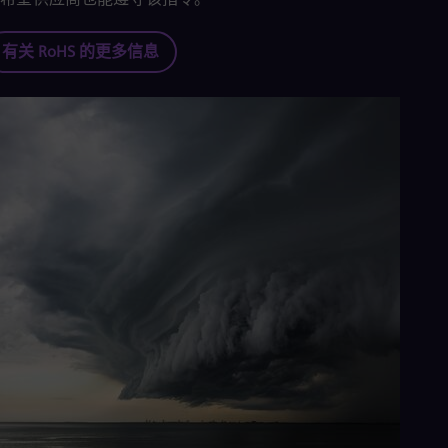
Eng
Ro
有关 RoHS 的更多信息
Eng
Sau
Eng
Ser
Ser
Sin
Eng
Slo
Slo
Slo
Slo
Sou
Eng
Spa
Spa
Sw
Swe
Swi
Deu
Tha
Eng