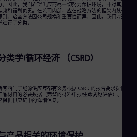
Aus
分。因此，我们希望供应商尽一切努力保护环境，并对其员工的
Deu
健康和福利负责。在公司内部，应在战略方法的框架内践行这些
Ba
原则。这些方法因公司规模和重要性而异。因此，我们对这些要
Eng
求进行了分类。
Be
Fre
Bol
Spa
Bra
Por
分类学/循环经济 （CSRD）
Bul
Bul
Ca
Eng
Chi
所有西门子能源供应商都有义务根据 CSRD 的报告要求提供相关
Spa
产品材料的必要数据（完整的材料申报/生命周期评估）。必须
Chi
整提供供应链中的详细信息。
Chi
Co
Spa
Cos
Spa
Cro
与产品相关的环境保护
Cro