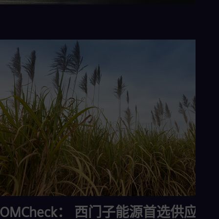
Tri
Eng
Tur
Tur
UK 
Eng
Ukr
Ukr
Ur
Spa
US
Eng
Ve
Spa
Vi
Vie
BOMCheck： 西门子能源首选供应商