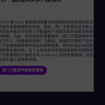
Cze
Češ
De
Dan
Dom
REACH 和 RoHS 等欧洲法规要求制造商和供应商提供有关通过供
Spa
应链传递受限物质的信息。因此，西门子能源及其关联公司要求
Eg
供应商申报交付给西门子能源的产品是否含有此类法规限制的任
Eng
何物质。为此，供应商首先需要填写《西门子能源物质申报》，
Fin
该文件以《申报物质清单》为基础。如果供应商的产品中含有西
Fin
门子能源物质声明中规定的限制物质，则供应商必须向西门子能
Fra
源声明此类内容。为了让供应商有机会提高物质申报的效率，西
Fre
门子能源倾向于使用名为 BOMcheck 的中央数据库，供应商可以
Ge
在其中插入其物质申报。
Ger
Gh
西门子能源申报物质清单
Eng
Glo
Eng
Gr
Gre
Gu
Spa
Hu