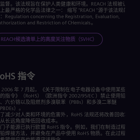
监督。该法规旨在保护人类健康和环境。REACH 法规被认为是
Eng
Net
上最严格的化学品法律之一： 缩写 "REACH "源于该法规的英文
Dut
Regulation concerning the Registration, Evaluation,
Nic
thorization and Restriction of CHemicals。
Spa
Nig
REACH候选清单上的高度关注物质（SVHC）
Eng
No
Nor
Om
Eng
Pak
RoHS 指令
Eng
Pa
Spa
 2006 年 7 月起，《关于限制在电子电器设备中使用某些有害
Per
的指令》（RoHS）（欧洲指令 2002/95/EC ）禁止使用铅、镉
Spa
、六价铬以及阻燃剂多溴联苯（PBBs）和多溴二苯醚
Phi
PBDEs）。
Eng
了减少对人类和环境的危害外，RoHS 法规还将改善回收利用，
Po
而从长远角度降低回收成本。
Pol
门子能源已执行欧盟 RoHS 指令。例如，我们在制造过程中改
Por
铅焊接方法，并避免在产品中使用 RoHS 物质。在此过程中，
Por
们希望供应商也能遵守该指令。
Qa