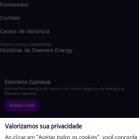
Fornecedor
Contato
Canais de denúncia
Assine nossa newsletter
Histórias da Siemens Energy
Siemens Gamesa
Aproveite a energia do vento com nosso negócio de energia eólica
Siemens Gamesa.
Visite o site