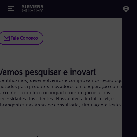
écnico, bem como serviços fundamentais de simulações e
estes, nas áreas de engenharia elétrica.
You
Bra
Fale Conosco
Por
Glo
Eng
Vamos pesquisar e inovar!
dentificamos, desenvolvemos e comprovamos tecnologias e
étodos para produtos inovadores em cooperação com nossos
arceiros - com foco no impacto nos negócios e nas
ecessidades dos clientes. Nossa oferta inclui serviços
Alg
brangentes nas áreas de consultoria, simulação e testes.
Eng
Arg
Spa
Aus
Eng