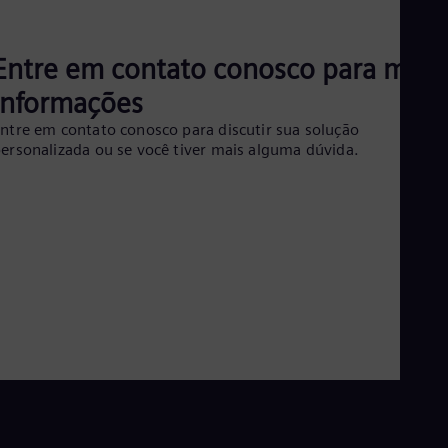
Eng
Ro
Eng
Entre em contato conosco para mais
Sau
informações
Eng
Ser
ntre em contato conosco para discutir sua solução
Ser
ersonalizada ou se você tiver mais alguma dúvida.
Sin
Eng
Slo
Slo
Slo
Slo
Sou
Eng
Spa
Spa
Sw
Swe
Swi
Deu
Tha
Eng