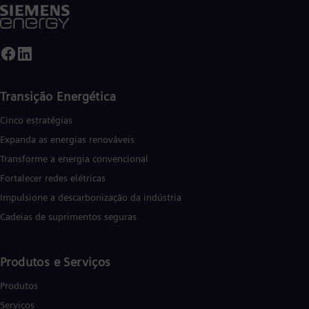
Tri
Eng
Tur
Tur
UK 
Eng
Ukr
Transição Energética
Ukr
Ur
Cinco estratégias
Spa
US
Expanda as energias renováveis
Eng
Transforme a energia convencional
Ve
Spa
Fortalecer redes elétricas
Vi
Impulsione a descarbonização da indústria
Vie
Cadeias de suprimentos seguras
Produtos e Serviços
Produtos
Serviços