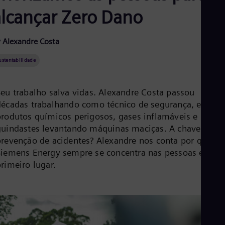
Aus
alcançar Zero Dano
Deu
Ba
Eng
Be
 Alexandre Costa
Fre
Bol
ustentabilidade
Spa
Bra
Por
Seu trabalho salva vidas. Alexandre Costa passou
Bul
décadas trabalhando como técnico de segurança, entre
Bul
produtos químicos perigosos, gases inflamáveis e
Ca
guindastes levantando máquinas maciças. A chave para 
Eng
Chi
prevenção de acidentes? Alexandre nos conta por que a
Spa
Siemens Energy sempre se concentra nas pessoas em
Chi
rimeiro lugar.
Chi
Co
Spa
Cos
Spa
Cro
Cro