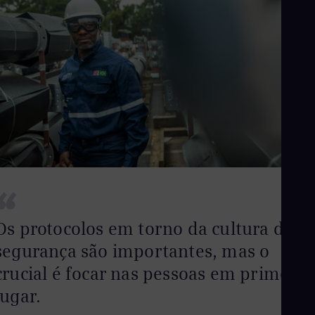
Cze
Češ
De
Dan
Dom
Spa
Eg
Eng
Fin
Fin
Fra
Fre
Ge
Ger
“
Gh
Eng
Glo
Os protocolos em torno da cultura de
Eng
segurança são importantes, mas o
Gr
Gre
crucial é focar nas pessoas em primeiro
Gu
Spa
lugar.
Hu