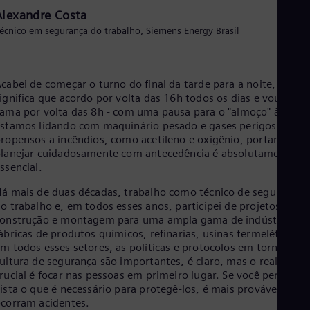
Eng
Alexandre Costa
Ind
Bah
écnico em segurança do trabalho, Siemens Energy Brasil
Ira
Eng
Isr
Heb
cabei de começar o turno do final da tarde para a noite, o que
Ita
ignifica que acordo por volta das 16h todos os dias e vou para 
Ital
ama por volta das 8h - com uma pausa para o "almoço" à 1h.
Ivo
stamos lidando com maquinário pesado e gases perigosos e
Eng
ropensos a incêndios, como acetileno e oxigênio, portanto,
Ja
lanejar cuidadosamente com antecedência é absolutamente
Jap
ssencial.
Ka
Kaz
á mais de duas décadas, trabalho como técnico de segurança
Kor
o trabalho e, em todos esses anos, participei de projetos de
Kor
onstrução e montagem para uma ampla gama de indústrias –
Ku
ábricas de produtos químicos, refinarias, usinas termelétricas.
Eng
m todos esses setores, as políticas e protocolos em torno da
Mal
ultura de segurança são importantes, é claro, mas o realmente
Eng
rucial é focar nas pessoas em primeiro lugar. Se você perder de
Me
ista o que é necessário para protegê-los, é mais provável que
Spa
corram acidentes.
Mo