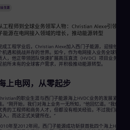
Aus
Deu
职业生涯
Ba
Eng
Be
从工程师到全球业务领军人物：Christian Alexe引领西门
Fre
子能源在电网接入领域的增长，推动能源转型
Bol
Spa
Bra
完成工程学业后，Christian Alexe加入西门子能源，迎接他的是
Por
个机遇和挑战并存的世界。如今，作为电网接入业务全球销售负
Bul
责人，他正带领团队快速扩展高压直流（HVDC）项目业务，以
Bul
足前所未有的全球客户需求，并积极推动能源转型。
Ca
Eng
Chi
海上电网，从零起步
Spa
Chi
Chi
Christian的职业生涯与西门子能源海上HVDC业务的发展紧密相
Co
连。“刚开始，我们对海上业务一无所知，”他回忆道。“我们都是
Spa
优秀的工程师和商务人才，但都没有相关经验。不过我们都专注
Cos
投入，而这正式关键所在。”
Spa
Cro
2010年至2012年间，西门子能源成功斩获首批四个海上HVDC项
Cro