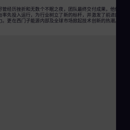
Eng
Ind
尽管经历挫折和无数个不眠之夜，团队最终交付成果，他们的平
Bah
台率先投入运行，为行业树立了新的标杆，并激发了前进的动
Ira
力。更在西门子能源内部及全球市场掀起技术创新的热潮。
Eng
Isr
Heb
Ita
Ital
Ivo
Eng
Ja
Jap
Ka
Kaz
Kor
Kor
Ku
Eng
Mal
Eng
Me
Tour through HVDC Offshore Converter platform - with subtitles (CN)
Spa
Mo