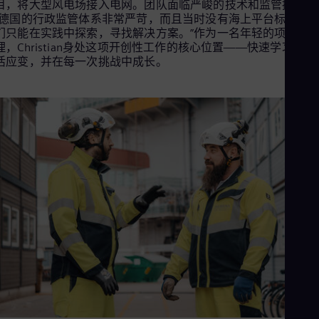
目，将大型风电场接入电网。团队面临严峻的技术和监管挑战。
Cze
“德国的行政监管体系非常严苛，而且当时没有海上平台标准。
Češ
们只能在实践中探索，寻找解决方案。”作为一名年轻的项目经
De
理，Christian身处这项开创性工作的核心位置——快速学习、灵
Dan
活应变，并在每一次挑战中成长。
Dom
Spa
Eg
Eng
Fin
Fin
Fra
Fre
Ge
Ger
Gh
Eng
Glo
Eng
Gr
Gre
Gu
Spa
Hu