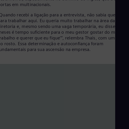
Cze
ortas em multinacionais.
Češ
Quando recebi a ligação para a entrevista, não sabia que era
De
ara trabalhar aqui. Eu queria muito trabalhar na área da
Dan
Dom
iretoria e, mesmo sendo uma vaga temporária, eu disse: ‘Seis
Spa
eses é tempo suficiente para o meu gestor gostar do meu
Eg
rabalho e querer que eu fique’”, relembra Thais, com um sorris
Eng
o rosto. Essa determinação e autoconfiança foram
Fin
undamentais para sua ascensão na empresa.
Fin
Fra
Fre
Ge
Ger
Gh
Eng
Glo
Eng
Gr
Gre
Gu
Spa
Hu