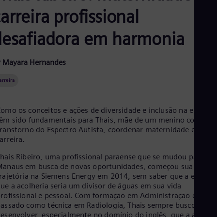
Aus
arreira profissional
Deu
Ba
Eng
desafiadora em harmonia
Be
Fre
Bol
 Mayara Hernandes
Spa
Bra
arreira
Por
Bul
Bul
omo os conceitos e ações de diversidade e inclusão na empres
Ca
êm sido fundamentais para Thais, mãe de um menino com
Eng
ranstorno do Espectro Autista, coordenar maternidade e
Chi
arreira.
Spa
Chi
hais Ribeiro, uma profissional paraense que se mudou para
Chi
anaus em busca de novas oportunidades, começou sua
Co
rajetória na Siemens Energy em 2014, sem saber que a empres
Spa
ue a acolheria seria um divisor de águas em sua vida
Cos
rofissional e pessoal. Com formação em Administração e um
Spa
assado como técnica em Radiologia, Thais sempre buscou se
Cro
esenvolver, especialmente no domínio do inglês, que a abriu
Cro